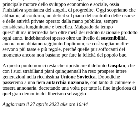
principale motore dello sviluppo economico e sociale, ossia
l’iniziativa spontanea dei singoli, di progredire. Oggi scopriamo che
abbiamo, al contrario, un deficit sul piano del controllo delle risorse
e delle attività private operato dalla mano pubblica, sempre
considerata lungimirante e benefica. Malgrado da tempo
quest’ultima intermedia ben oltre metà del reddito nazionale prodotto
ogni anno, indebitandosi spesso oltre un livello di
sostenibilità
,
ancora non abbiamo raggiunto l’optimum, se così vogliamo dire:
servono più tasse e più regole, perché quelle pur soffocanti del
momento ancora non bastano per fare la felicità del popolo bue.
A questo punto non ci resta che ripristinare il defunto
Gosplan
, che
con i suoi strabilianti piani quinquennali ha reso prospere intere
generazioni nella ricchissima
Unione Sovietica
. Dopodiché
passeremo a una fiera
autarchia nazionale
, con tanto di calmiere e
tessera annonaria, decretando una volta per tutte la fine ingloriosa di
quel gran demonio del liberismo selvaggio.
Aggiornato il 27 aprile 2022 alle ore 16:44