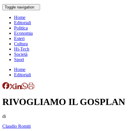
Toggle navigation
Home
Editoriali
Politica
Economia
Esteri
Cultura
Hi-Tech
Società
Sport
Home
Editoriali
RIVOGLIAMO IL GOSPLAN
di
Claudio Romiti