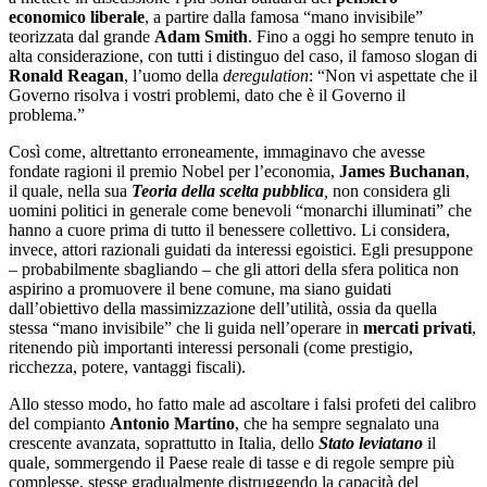
economico liberale
, a partire dalla famosa “mano invisibile”
teorizzata dal grande
Adam Smith
. Fino a oggi ho sempre tenuto in
alta considerazione, con tutti i distinguo del caso, il famoso slogan di
Ronald Reagan
, l’uomo della
deregulation
: “Non vi aspettate che il
Governo risolva i vostri problemi, dato che è il Governo il
problema.”
Così come, altrettanto erroneamente, immaginavo che avesse
fondate ragioni il premio Nobel per l’economia,
James Buchanan
,
il quale, nella sua
Teoria della scelta pubblica
,
non considera gli
uomini politici in generale come benevoli “monarchi illuminati” che
hanno a cuore prima di tutto il benessere collettivo. Li considera,
invece, attori razionali guidati da interessi egoistici. Egli presuppone
– probabilmente sbagliando – che gli attori della sfera politica non
aspirino a promuovere il bene comune, ma siano guidati
dall’obiettivo della massimizzazione dell’utilità, ossia da quella
stessa “mano invisibile” che li guida nell’operare in
mercati privati
,
ritenendo più importanti interessi personali (come prestigio,
ricchezza, potere, vantaggi fiscali).
Allo stesso modo, ho fatto male ad ascoltare i falsi profeti del calibro
del compianto
Antonio Martino
, che ha sempre segnalato una
crescente avanzata, soprattutto in Italia, dello
Stato leviatano
il
quale, sommergendo il Paese reale di tasse e di regole sempre più
complesse, stesse gradualmente distruggendo la capacità del