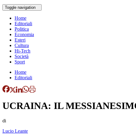
Toggle navigation
Home
Editoriali
Politica
Economia
Esteri
Cultura
Hi-Tech
Società
Sport
Home
Editoriali
UCRAINA: IL MESSIANESI
di
Lucio Leante