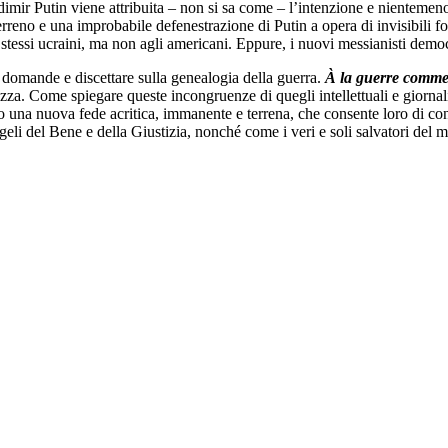
dimir Putin viene attribuita – non si sa come – l’intenzione e nientemen
erreno e una improbabile defenestrazione di Putin a opera di invisibili for
i stessi ucraini, ma non agli americani. Eppure, i nuovi messianisti demo
i domande e discettare sulla genealogia della guerra.
À la guerre comme
erezza. Come spiegare queste incongruenze di quegli intellettuali e giorna
na nuova fede acritica, immanente e terrena, che consente loro di con
angeli del Bene e della Giustizia, nonché come i veri e soli salvatori del 