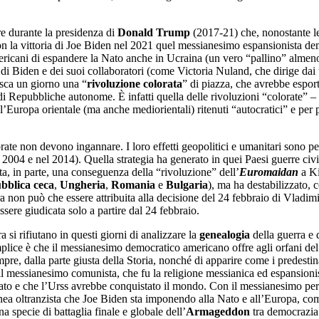
re durante la presidenza di
Donald Trump
(2017-21) che, nonostante le
la vittoria di Joe Biden nel 2021 quel messianesimo espansionista democ
americani di espandere la Nato anche in Ucraina (un vero “pallino” almen
oni di Biden e dei suoi collaboratori (come Victoria Nuland, che dirige da
sca un giorno una “
rivoluzione colorata
” di piazza, che avrebbe espor
di Repubbliche autonome. È infatti quella delle rivoluzioni “colorate” – 
ll’Europa orientale (ma anche mediorientali) ritenuti “autocratici” e per
te non devono ingannare. I loro effetti geopolitici e umanitari sono pernic
 2004 e nel 2014). Quella strategia ha generato in quei Paesi guerre civili, 
ta, in parte, una conseguenza della “rivoluzione” dell’
Euromaidan
a Ki
bblica ceca
,
Ungheria
,
Romania
e
Bulgaria
), ma ha destabilizzato, 
ra non può che essere attribuita alla decisione del 24 febbraio di Vladim
sere giudicata solo a partire dal 24 febbraio.
ra si rifiutano in questi giorni di analizzare la
genealogia
della guerra e d
mplice è che il messianesimo democratico americano offre agli orfani de
mpre, dalla parte giusta della Storia, nonché di apparire come i predestin
messianesimo comunista, che fu la religione messianica ed espansionista m
ato e che l’Urss avrebbe conquistato il mondo. Con il messianesimo pe
 oltranzista che Joe Biden sta imponendo alla Nato e all’Europa, come s
 specie di battaglia finale e globale dell’
Armageddon
tra democrazia 