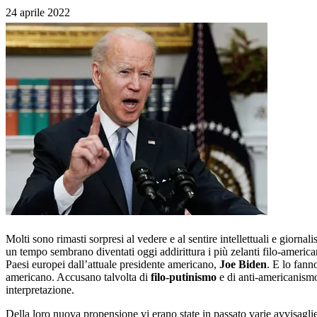
24 aprile 2022
Molti sono rimasti sorpresi al vedere e al sentire intellettuali e giornalis
un tempo sembrano diventati oggi addirittura i più zelanti filo-american
Paesi europei dall’attuale presidente americano,
Joe Biden
. E lo fann
americano. Accusano talvolta di
filo-putinismo
e di anti-americanismo
interpretazione.
Della loro nuova propensione vi erano state in passato varie avvisagl