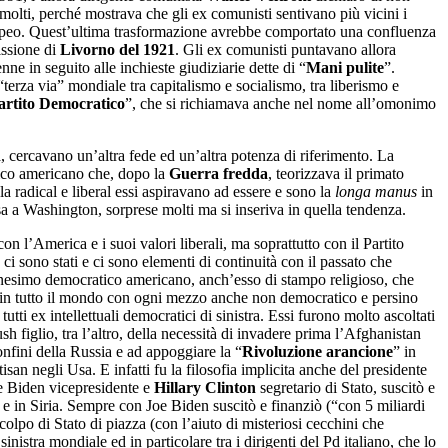
molti, perché mostrava che gli ex comunisti sentivano più vicini i
 europeo. Quest’ultima trasformazione avrebbe comportato una confluenza
cissione di
Livorno del 1921
. Gli ex comunisti puntavano allora
ne in seguito alle inchieste giudiziarie dette di “
Mani pulite
”.
erza via” mondiale tra capitalismo e socialismo, tra liberismo e
artito Democratico
”, che si richiamava anche nel nome all’omonimo
a, cercavano un’altra fede ed un’altra potenza di riferimento. La
tico americano che, dopo la
Guerra fredda
, teorizzava il primato
 radical e liberal essi aspiravano ad essere e sono la
longa manus
in
a a Washington, sorprese molti ma si inseriva in quella tendenza.
n l’America e i suoi valori liberali, ma soprattutto con il Partito
ci sono stati e ci sono elementi di continuità con il passato che
nesimo democratico americano, anch’esso di stampo religioso, che
a in tutto il mondo con ogni mezzo anche non democratico e persino
tutti ex intellettuali democratici di sinistra. Essi furono molto ascoltati
figlio, tra l’altro, della necessità di invadere prima l’Afghanistan
onfini della Russia e ad appoggiare la “
Rivoluzione arancione
” in
isan negli Usa. E infatti fu la filosofia implicita anche del presidente
 Biden vicepresidente e
Hillary Clinton
segretario di Stato, suscitò e
a e in Siria. Sempre con Joe Biden suscitò e finanziò (“con 5 miliardi
olpo di Stato di piazza (con l’aiuto di misteriosi cecchini che
nistra mondiale ed in particolare tra i dirigenti del Pd italiano, che lo