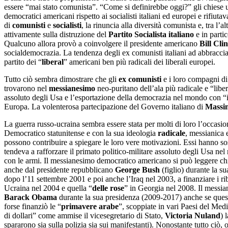
essere “mai stato comunista”. “Come si definirebbe oggi?” gli chiese un
democratici americani rispetto ai socialisti italiani ed europei e rif
di
comunisti
e
socialisti
, la rinuncia alla diversità comunista e, tra l’
attivamente sulla distruzione del
Partito Socialista italiano
e in parti
Qualcuno allora provò a coinvolgere il presidente americano
Bill Cli
socialdemocrazia. La tendenza degli ex comunisti italiani ad abbraccia
partito dei “
liberal
” americani ben più radicali dei liberali europei.
Tutto ciò sembra dimostrare che gli
ex comunisti
e i loro compagni di 
trovarono nel
messianesimo
neo-puritano dell’ala più radicale e “lib
assoluto degli Usa e l’esportazione della democrazia nel mondo con “in
Europa. La volenterosa partecipazione del Governo italiano di
Massi
La guerra russo-ucraina sembra essere stata per molti di loro l’occasion
Democratico statunitense e con la sua ideologia
radicale
, messianica 
possono contribuire a spiegare le loro vere motivazioni. Essi hanno sos
tendeva a rafforzare il primato politico-militare assoluto degli Usa 
con le armi. Il messianesimo democratico americano si può leggere chi
anche dal presidente repubblicano
George Bush
(figlio) durante la s
dopo l’11 settembre 2001 e poi anche l’Iraq nel 2003, a finanziare i rib
Ucraina nel 2004 e quella “
delle rose
” in Georgia nel 2008. Il messia
Barack Obama
durante la sua presidenza (2009-2017) anche se quest’
forse finanziò le “
primavere arabe
”, scoppiate in vari Paesi del Med
di dollari” come ammise il vicesegretario di Stato,
Victoria Nuland
) 
spararono sia sulla polizia sia sui manifestanti). Nonostante tutto ciò, 