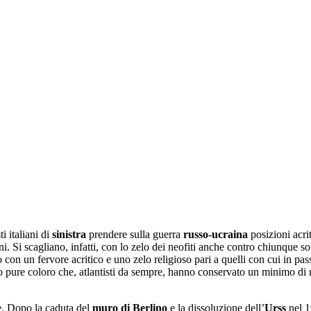
ti italiani di
sinistra
prendere sulla guerra
russo-ucraina
posizioni acri
i. Si scagliano, infatti, con lo zelo dei neofiti anche contro chiunque so
o con un fervore acritico e uno zelo religioso pari a quelli con cui in 
 pure coloro che, atlantisti da sempre, hanno conservato un minimo di ri
ie. Dopo la caduta del
muro di Berlino
e la dissoluzione dell’
Urss
nel 1