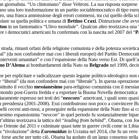
 giornalista. “Un clintoniano” disse Veltroni. La sua risposta sorprese 
iutavano una loro trasformazione in un partito socialdemocratico di tipo
altro, una franca ammissione degli errori commessi, tra cui quello della s
colare su quella politica e umana di
Bettino Craxi
. Distruzione che avven
nton
in un fantomatico “Ulivo mondiale”. Qualcun altro teorizzava una “t
re i democratici americani fu confermata con la nascita nel 2007 del “
P
strada, rimasti orfani della religione comunista e della potenza sovietic
eral” (da non confondere mai con i liberali europei) del Partito Democra
terventi umanitari” e con l’espansione della Nato verso Est. Di quell’ala
mo D’Alema
ai bombardamenti della Nato su
Belgrado
nel 1999, decis
e per esplicitare e radicalizzare questo legame politico-ideologico non co
e “liberal” (da non confondere mai con “liberale”). In questa operazione 
tituito il vecchio
messianesimo
para-religioso comunista con il messia
nel mondo post-Guerra fredda e a esportare la Buona Novella democratic
aramente espresso nei testi dei “
neocons
” americani, i quali sono quasi 
ua presidenza (2001-2008). Essi contribuirono non poco a convincere Bush 
elli ceceni anti-russi, a proseguire nella espansione della Nato fino ai c
nesimo espansionista “
neocon
” in quel periodo fu sostanzialmente bipart
ultimo teorizzava la tattica del “
leading from behind
”. Obama, con Joe
io Oriente dal 2011 e culminate quasi tutte in guerre civili come in Libi
la “rivoluzione” detta
Euromaidan
in Ucraina nel 2014, che fu un vero c
o forse anche per tutto ciò, Obama ha goduto di un largo consenso nella si