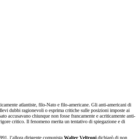
ticamente atlantiste, filo-Nato e filo-americane. Gli anti-americani di
llevi dubbi ragionevoli o esprima critiche sulle posizioni imposte ai
passato accusavano chiunque non fosse francamente e acriticamente anti-
gore critico. Il fenomeno merita un tentativo di spiegazione e di
991, l’allora dirigente comunista
Walter Veltroni
dichiarò di non