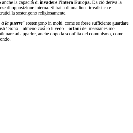
o anche la capacità di
invadere l’intera Europa
. Da ciò deriva la
ze di opposizione interna. Si tratta di una linea irrealistica e
cratici la sostengono religiosamente.
 à la guerre
” sostengono in molti, come se fosse sufficiente guardare
listi? Sono – almeno così io li vedo –
orfani
del messianesimo
tinuare ad apparire, anche dopo la sconfitta del comunismo, come i
mondo.