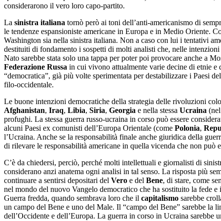
considerarono il vero loro capo-partito.
La
sinistra italiana
tornò però ai toni dell’anti-americanismo di semp
le tendenze espansioniste americane in Europa e in Medio Oriente. Con 
Washington sia nella sinistra italiana. Non a caso con lui i tentativi 
destituiti di fondamento i sospetti di molti analisti che, nelle intenzi
Nato sarebbe stata solo una tappa per poter poi provocare anche a Mo
Federazione Russa
in cui vivono attualmente varie decine di etnie e 
“democratica”, già più volte sperimentata per destabilizzare i Paesi de
filo-occidentale.
Le buone intenzioni democratiche della strategia delle rivoluzioni colora
Afghanistan
,
Iraq
,
Libia
,
Siria
,
Georgia
e nella stessa
Ucraina
(nel
profughi. La stessa guerra russo-ucraina in corso può essere considera
alcuni Paesi ex comunisti dell’Europa Orientale (come
Polonia
,
Repu
l’Ucraina. Anche se la responsabilità finale anche giuridica della guer
di rilevare le responsabilità americane in quella vicenda che non può es
C’è da chiedersi, perciò, perché molti intellettuali e giornalisti di sinist
considerano anzi anatema ogni analisi in tal senso. La risposta più se
continuare a sentirsi depositari del
Vero
e del
Bene
, di stare, come se
nel mondo del nuovo Vangelo democratico che ha sostituito la fede e il 
Guerra fredda, quando sembrava loro che il
capitalismo
sarebbe croll
un campo del Bene e uno del Male. Il “campo del Bene” sarebbe la linea
dell’Occidente e dell’Europa. La guerra in corso in Ucraina sarebbe una