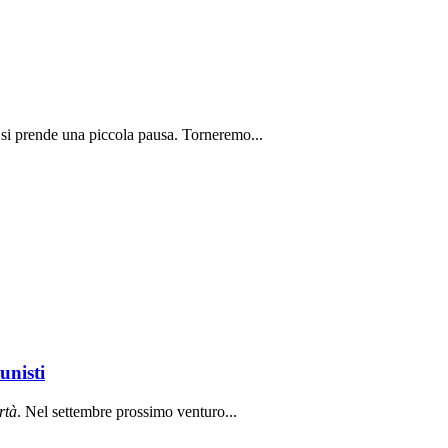
 si prende una piccola pausa. Torneremo...
unisti
rt
à
. Nel settembre prossimo venturo...