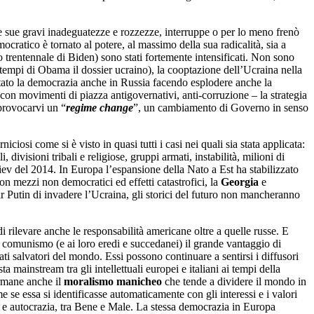
 sue gravi inadeguatezze e rozzezze, interruppe o per lo meno frenò
ratico è tornato al potere, al massimo della sua radicalità, sia a
o trentennale di Biden) sono stati fortemente intensificati. Non sono
i tempi di Obama il dossier ucraino), la cooptazione dell’Ucraina nella
tato la democrazia anche in Russia facendo esplodere anche la
con movimenti di piazza antigovernativi, anti-corruzione – la strategia
 provocarvi un “
regime change
”, un cambiamento di Governo in senso
iosi come si è visto in quasi tutti i casi nei quali sia stata applicata:
divisioni tribali e religiose, gruppi armati, instabilità, milioni di
ev del 2014. In Europa l’espansione della Nato a Est ha stabilizzato
con mezzi non democratici ed effetti catastrofici, la
Georgia
e
ir Putin di invadere l’Ucraina, gli storici del futuro non mancheranno
i rilevare anche le responsabilità americane oltre a quelle russe. E
l comunismo (e ai loro eredi e succedanei) il grande vantaggio di
ati salvatori del mondo. Essi possono continuare a sentirsi i diffusori
ainstream tra gli intellettuali europei e italiani ai tempi della
rmane anche il
moralismo manicheo
che tende a dividere il mondo in
e essa si identificasse automaticamente con gli interessi e i valori
e autocrazia, tra Bene e Male. La stessa democrazia in Europa