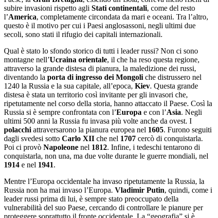
subire invasioni rispetto agli
Stati continentali
, come del resto
l’
America
, completamente circondata da mari e oceani. Tra l’altro,
questo è il motivo per cui i Paesi anglosassoni, negli ultimi due
secoli, sono stati il rifugio dei capitali internazionali.
Qual è stato lo sfondo storico di tutti i leader russi? Non ci sono
montagne nell’
Ucraina orientale
, il che ha reso questa regione,
attraverso la grande distesa di pianura, la maledizione dei russi,
diventando la
porta di ingresso dei Mongoli
che distrussero nel
1240 la Russia e la sua capitale, all’epoca,
Kiev
. Questa grande
distesa è stata un territorio così invitante per gli invasori che,
ripetutamente nel corso della storia, hanno attaccato il Paese. Così la
Russia si è sempre confrontata con l’
Europa
e con l’
Asia
. Negli
ultimi 500 anni la Russia fu invasa più volte anche da ovest. I
polacchi
attraversarono la pianura europea nel
1605
. Furono seguiti
dagli svedesi sotto
Carlo XII
che nel
1707
cercò di conquistarla.
Poi ci provò
Napoleone
nel
1812
. Infine, i tedeschi tentarono di
conquistarla, non una, ma due volte durante le guerre mondiali, nel
1914
e nel
1941
.
Mentre l’Europa occidentale ha invaso ripetutamente la Russia, la
Russia non ha mai invaso l’Europa.
Vladimir Putin
, quindi, come i
leader russi prima di lui, è sempre stato preoccupato della
vulnerabilità del suo Paese, cercando di controllare le pianure per
proteggere soprattutto il fronte occidentale. La “geografia” si è