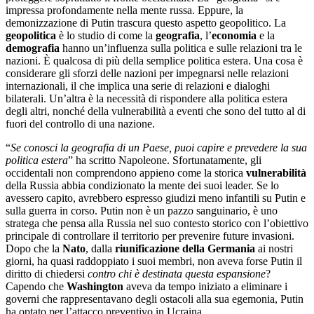
impressa profondamente nella mente russa. Eppure, la
demonizzazione di Putin trascura questo aspetto geopolitico. La
geopolitica
è lo studio di come la
geografia
, l’
economia
e la
demografia
hanno un’influenza sulla politica e sulle relazioni tra le
nazioni. È qualcosa di più della semplice politica estera. Una cosa è
considerare gli sforzi delle nazioni per impegnarsi nelle relazioni
internazionali, il che implica una serie di relazioni e dialoghi
bilaterali. Un’altra è la necessità di rispondere alla politica estera
degli altri, nonché della vulnerabilità a eventi che sono del tutto al di
fuori del controllo di una nazione.
“
Se conosci la geografia di un Paese, puoi capire e prevedere la sua
politica estera
” ha scritto Napoleone. Sfortunatamente, gli
occidentali non comprendono appieno come la storica
vulnerabilità
della Russia abbia condizionato la mente dei suoi leader. Se lo
avessero capito, avrebbero espresso giudizi meno infantili su Putin e
sulla guerra in corso. Putin non è un pazzo sanguinario, è uno
stratega che pensa alla Russia nel suo contesto storico con l’obiettivo
principale di controllare il territorio per prevenire future invasioni.
Dopo che la
Nato
, dalla
riunificazione della Germania
ai nostri
giorni, ha quasi raddoppiato i suoi membri, non aveva forse Putin il
diritto di chiedersi
contro chi è destinata questa espansione
?
Capendo che
Washington
aveva da tempo iniziato a eliminare i
governi che rappresentavano degli ostacoli alla sua egemonia, Putin
ha optato per l’attacco preventivo in Ucraina.