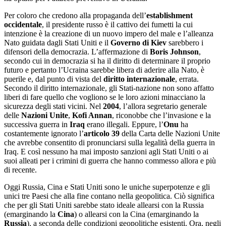
Per coloro che credono alla propaganda dell’
establishment
occidentale
, il presidente russo è il cattivo dei fumetti la cui
intenzione è la creazione di un nuovo impero del male e l’alleanza
Nato guidata dagli Stati Uniti e il
Governo di Kiev
sarebbero i
difensori della democrazia. L’affermazione di
Boris Johnson
,
secondo cui in democrazia si ha il diritto di determinare il proprio
futuro e pertanto l’Ucraina sarebbe libera di aderire alla Nato, è
puerile e, dal punto di vista del
diritto internazionale
, errata.
Secondo il diritto internazionale, gli Stati-nazione non sono affatto
liberi di fare quello che vogliono se le loro azioni minacciano la
sicurezza degli stati vicini. Nel
2004
, l’allora segretario generale
delle
Nazioni Unite
,
Kofi Annan
, riconobbe che l’invasione e la
successiva guerra in
Iraq
erano illegali. Eppure, l’
Onu
ha
costantemente ignorato l’
articolo 39
della Carta delle Nazioni Unite
che avrebbe consentito di pronunciarsi sulla legalità della guerra in
Iraq. E così nessuno ha mai imposto sanzioni agli Stati Uniti o ai
suoi alleati per i crimini di guerra che hanno commesso allora e più
di recente.
Oggi Russia, Cina e Stati Uniti sono le uniche superpotenze e gli
unici tre Paesi che alla fine contano nella geopolitica. Ciò significa
che per gli Stati Uniti sarebbe stato ideale allearsi con la Russia
(emarginando la
Cina
) o allearsi con la Cina (emarginando la
Russia
), a seconda delle condizioni geopolitiche esistenti. Ora, negli