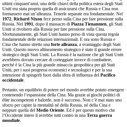
ultimi cinquant’anni, una delle chiavi della politica estera degli Stati
Uniti era stata proprio quella di assicurarsi che Russia e Cina non
formassero mai un’alleanza. Tenerle separate era fondamentale. Nel
1972
,
Richard Nixon
fece perno sulla Cina per fare pressione sulla
Russia. Nel
1991
, dopo il massacro di
Piazza Tienanmen
, gli Stati
Uniti si rivolsero alla Russia per fare pressione sulla Cina.
Sfortunatamente, gli Stati Uniti hanno perso di vista questa regola
fondamentale delle relazioni internazionali. E ora sono Russia e
Cina che hanno stretto una
forte alleanza
, a svantaggio degli Stati
Uniti. Questo nuovo allineamento strategico è stato il grande errore
strategico degli Stati Uniti. La Russia è la nazione che gli Stati Uniti
avrebbero dovuto cercare di corteggiare invece di combattere,
perché è la Cina la più grande minaccia geopolitica per gli Stati
Uniti, per i suoi progressi economici e tecnologici e per la sua
intenzione di spingerli fuori dalla sfera di influenza del
Pacifico
occidentale
.
Pertanto, un equilibrio di potere nel mondo avrebbe potuto emergere
contenendo l’espansione della Cina. Ma grazie ai giochi politici di
élite incompetenti e balorde, non è successo. Non c’è mai stato uno
sforzo per capire la mentalità né della Russia, né della Cina e
neppure quella del
Medio Oriente
. Ed è per questo motivo che
l’Occidente intero li avrebbe tutti contro in una
Terza guerra
mondiale
.