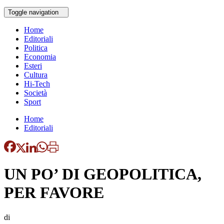
Toggle navigation
Home
Editoriali
Politica
Economia
Esteri
Cultura
Hi-Tech
Società
Sport
Home
Editoriali
UN PO’ DI GEOPOLITICA,
PER FAVORE
di