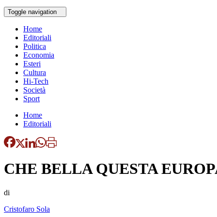
Toggle navigation
Home
Editoriali
Politica
Economia
Esteri
Cultura
Hi-Tech
Società
Sport
Home
Editoriali
CHE BELLA QUESTA EUROP
di
Cristofaro Sola