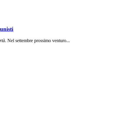
unisti
rt
à
. Nel settembre prossimo venturo...