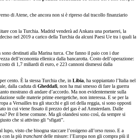
erno di Atene, che ancora non si è ripreso dal tracollo finanziario
litare con la Turchia. Madrid venderà ad Ankara una portaerei, la
eciso nel 2019 a carico della Turchia da alcuni Paesi Ue tra i quali la
a sono destinati alla Marina turca. Che fanno il paio con i due
vezza dell’economia ellenica dalla bancarotta. Costo dell’operazione:
 costo di 1,7 miliardi di euro, e 223 cannoni dismessi dalla
 per cento. È la stessa Turchia che, in
Libia
, ha soppiantato l’Italia nel
ale, dalla caduta di
Gheddafi
, non ha mai smesso di fare la guerra
tanto mostrano di andare d’accordo. Ma non evidentemente sulla
lazione sulle materie prime energetiche, non interessa. E se per la
a a Versailles tra gli stucchi e gli ori della reggia, si sono opposti
cato in cui viene fissato il prezzo del gas è ad Amsterdam. Dalle
cosa? Per il bene comune. Ma gli olandesi sono così, da sempre si
usto che si attivino gli “sfigati”.
l lupo, visto che bisogna staccare l’ossigeno all’orso russo. E a
a con la più
tranchant
delle misure: l’Europa non gli compra più il