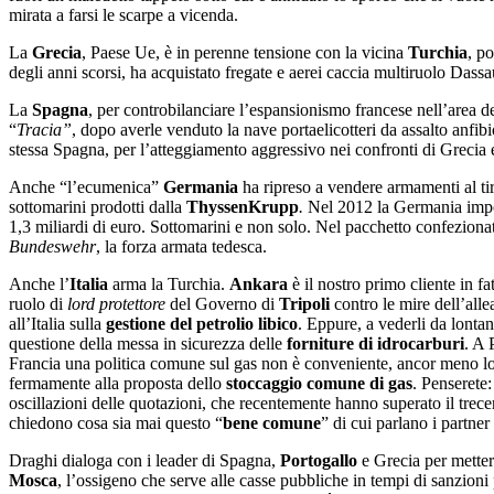
mirata a farsi le scarpe a vicenda.
La
Grecia
, Paese Ue, è in perenne tensione con la vicina
Turchia
, p
degli anni scorsi, ha acquistato fregate e aerei caccia multiruolo Dass
La
Spagna
, per controbilanciare l’espansionismo francese nell’area d
“
Tracia”
, dopo averle venduto la nave portaelicotteri da assalto anfibi
stessa Spagna, per l’atteggiamento aggressivo nei confronti di Grecia 
Anche “l’ecumenica”
Germania
ha ripreso a vendere armamenti al t
sottomarini prodotti dalla
ThyssenKrupp
.
Nel 2012 la Germania impose
1,3 miliardi di euro. Sottomarini e non solo. Nel pacchetto confezion
Bundeswehr
, la forza armata tedesca.
Anche l’
Italia
arma la Turchia.
Ankara
è il nostro primo cliente in fa
ruolo di
lord protettore
del Governo di
Tripoli
contro le mire dell’alle
all’Italia sulla
gestione del petrolio libico
. Eppure, a vederli da lonta
questione della messa in sicurezza delle
forniture di idrocarburi
. A 
Francia una politica comune sul gas non è conveniente, ancor meno lo
fermamente alla proposta dello
stoccaggio comune di gas
. Penserete:
oscillazioni delle quotazioni, che recentemente hanno superato il trec
chiedono cosa sia mai questo “
bene comune
” di cui parlano i partner
Draghi dialoga con i leader di Spagna,
Portogallo
e Grecia per mettere
Mosca
, l’ossigeno che serve alle casse pubbliche in tempi di sanzion