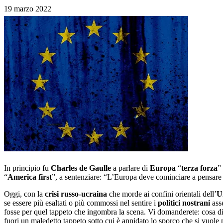
19 marzo 2022
In principio fu
Charles de Gaulle
a parlare di
Europa
“
terza forza
”
“
America first
”, a sentenziare: “L’Europa deve cominciare a pensare d
Oggi, con la
crisi russo-ucraina
che morde ai confini orientali dell’
U
se essere più esaltati o più commossi nel sentire i
politici nostrani
asse
fosse per quel tappeto che ingombra la scena. Vi domanderete: cosa dia
fuori un maledetto tappeto sotto cui è annidato lo sporco che si vuo