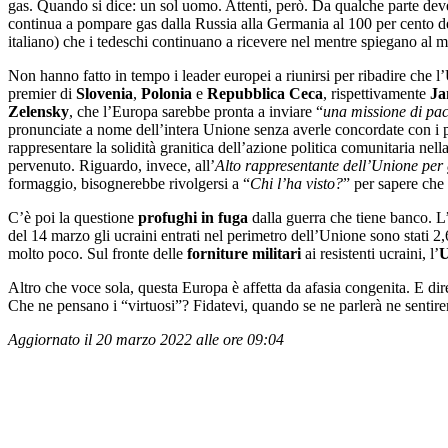
gas. Quando si dice: un sol uomo. Attenti, però. Da qualche parte deve 
continua a pompare gas dalla Russia alla Germania al 100 per cento del
italiano) che i tedeschi continuano a ricevere nel mentre spiegano al 
Non hanno fatto in tempo i leader europei a riunirsi per ribadire che 
premier di
Slovenia
,
Polonia
e
Repubblica Ceca
, rispettivamente
Ja
Zelensky
, che l’Europa sarebbe pronta a inviare “
una missione di pac
pronunciate a nome dell’intera Unione senza averle concordate con i p
rappresentare la solidità granitica dell’azione politica comunitaria nell
pervenuto. Riguardo, invece, all’
Alto rappresentante dell’Unione per gl
formaggio, bisognerebbe rivolgersi a “
Chi l’ha visto?
” per sapere che 
C’è poi la questione
profughi in fuga
dalla guerra che tiene banco. L’
del 14 marzo gli ucraini entrati nel perimetro dell’Unione sono stati 2,
molto poco. Sul fronte delle
forniture militari
ai resistenti ucraini, l’
U
Altro che voce sola, questa Europa è affetta da afasia congenita. E dire
Che ne pensano i “virtuosi”? Fidatevi, quando se ne parlerà ne senti
Aggiornato il 20 marzo 2022 alle ore 09:04