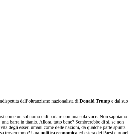
indispettita dall’oltranzismo nazionalista di
Donald Trump
e dal suo
versi come un sol uomo e di parlare con una sola voce. Non sappiamo
 una barra in titanio. Allora, tutto bene? Sembrerebbe di sì, se non
 vita degli esseri umani come delle nazioni, da qualche parte spunta
, cosa troveremmo? Una
politica economica
ed estera dei Paesi europei