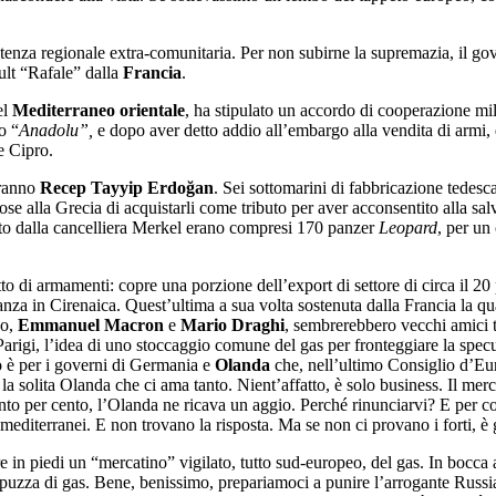
otenza regionale extra-comunitaria. Per non subirne la supremazia, il gov
ault “Rafale” dalla
Francia
.
el
Mediterraneo orientale
, ha stipulato un accordo di cooperazione mi
o “
Anadolu”,
e dopo aver detto addio all’embargo alla vendita di armi, d
e Cipro.
iranno
Recep Tayyip Erdoğan
. Sei sottomarini di fabbricazione tedesc
 alla Grecia di acquistarli come tributo per aver acconsentito alla sal
ato dalla cancelliera Merkel erano compresi 170 panzer
Leopard
, per un
tto di armamenti: copre una porzione dell’export di settore di circa il 20
anza in Cirenaica. Quest’ultima a sua volta sostenuta dalla Francia la qu
no,
Emmanuel Macron
e
Mario Draghi
, sembrerebbero vecchi amici 
Parigi, l’idea di uno stoccaggio comune del gas per fronteggiare la specu
 è per i governi di Germania e
Olanda
che, nell’ultimo Consiglio d’Europ
 la solita Olanda che ci ama tanto. Nient’affatto, è solo business. Il mer
ento per cento, l’Olanda ne ricava un aggio. Perché rinunciarvi? E per 
 mediterranei. E non trovano la risposta. Ma se non ci provano i forti, è gi
 in piedi un “mercatino” vigilato, tutto sud-europeo, del gas. In bocca a
i puzza di gas. Bene, benissimo, prepariamoci a punire l’arrogante Russi