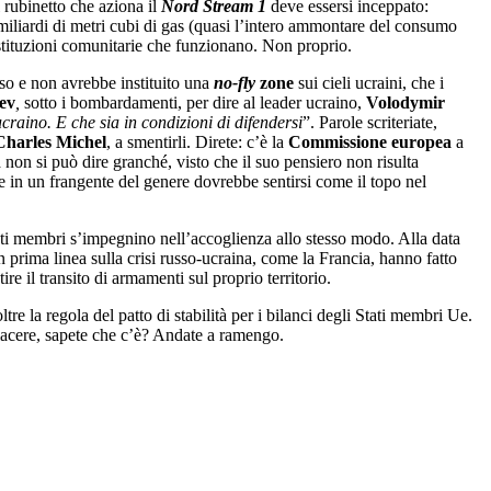
 rubinetto che aziona il
Nord Stream 1
deve essersi inceppato:
miliardi di metri cubi di gas (quasi l’intero ammontare del consumo
istituzioni comunitarie che funzionano. Non proprio.
rso e non avrebbe instituito una
no-fly
zone
sui cieli ucraini, che i
ev
,
sotto i bombardamenti, per dire al leader ucraino,
Volodymir
craino. E che sia in condizioni di difendersi
”. Parole scriteriate,
Charles Michel
, a smentirli. Direte: c’è la
Commissione europea
a
n
non si può dire granché, visto che il suo pensiero non risulta
e in un frangente del genere dovrebbe sentirsi come il topo nel
tati membri s’impegnino nell’accoglienza allo stesso modo. Alla data
in prima linea sulla crisi russo-ucraina, come la Francia, hanno fatto
e il transito di armamenti sul proprio territorio.
e la regola del patto di stabilità per i bilanci degli Stati membri Ue.
iacere, sapete che c’è? Andate a ramengo.