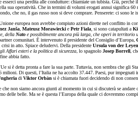
esserci una perdita alle condutture: chiamiate un tubista. Già, perché il
la sua operatività. Che in termini di volumi erogati annui significa 60 
mondo, che no, il gas russo non si deve comprare. Penserete: ci sono le 
l’Unione europea non avrebbe compiuto azioni dirette nel conflitto in co
nez Janša
,
Mateusz Morawiecki
e
Petr Fiala
,
si sono catapultati a
Ki
e, della
Nato
e possibilmente ancora più larga, che operi in territorio u
artner comunitari. È intervenuto il presidente del Consiglio d’Europa,
a crisi in atto. Spiace deludervi. Della presidente
Ursula von der Leye
i Affari esteri e la politica di sicurezza
, lo spagnolo
Josep Borrell
, ch
fine abbia fatto.
Ue si è detta pronta a fare la sua parte. Tuttavia, non sembra che gli S
6 milioni. Di questi, l’Italia ne ha accolto 37.447. Paesi, pur impegnati 
ngheria
di
Viktor Orbàn
si è chiamata fuori decidendo di non consentir
 che non siamo ancora giunti al momento in cui si discuterà se andare oltr
remo delle belle. Ma se è questa l’Europa della quale ci dovremmo comp