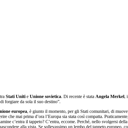
 tra
Stati Uniti
e
Unione sovietica
. Di recente è stata
Angela Merkel
, 
i forgiare da sola il suo destino”
.
nione europea
, è giunto il momento, per gli Stati comunitari, di muo
rire che mai prima d’ora l’Europa sia stata così compatta. Praticamente,
mine c’entra il tappeto? C’entra, eccome. Perché, nello svolgersi della
le nascondere alla vista. Se sollevassimo un lembo del tappeto europeo