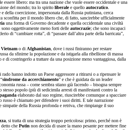
le essere libero: ma tra una nazione che vuole essere occidentale e una
isione del mondo; tra lo spirito
liberale
e quello
autocratico
.
 e della coercizione, impersonata dalla Russia putiniana, cerca
 sconfitta per il mondo libero che, di fatto, sancirebbe ufficialmente
zia
una forma di Governo decadente e quella occidentale una civiltà
li sono oggettivamente meno forti delle
autocrazie
; che sono incapaci
erio di “cambiare rotta”, di “passare dall’altra parte della barricata”,
i
Vietnam
o di
Afghanistan
, dove i russi finiranno per restare
ussa da sfinirne la popolazione e da istigarla alla ribellione di massa
o e di costringerlo a trattare da una posizione meno vantaggiosa, dalla
 rado hanno indotto un Paese aggressore a ritirarsi o a ripensare le
 “
sindrome da accerchiamento
” e che è guidata da un leader
economia russa – come sembra stiano già facendo – bisogna sempre
tesso popolo (più di sedicimila arresti di manifestanti contro la
paganda
elaborato dal suo regime, riuscirebbe comunque a spacciare
o russo è chiamato per difendere i suoi diritti. E tale narrazione
le simpatie della Russia profonda e retriva, che rimpiange il suo
zza
, si tratta di una strategia troppo pericolosa: primo, perché non è
è detto che
Putin
non decida di usare la mano pesante per mettere fine