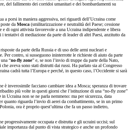
eare, del fallimento dei corridoi umanitari e dei bombardamenti su
nua a porsi in maniera aggressiva, nei riguardi dell’Ucraina come
i poste da
Mosca
(smilitarizzazione e neutralità del Paese; cessione
e e di ogni attivista favorevole a una Ucraina indipendente e libera
i tentativi di mediazione da parte di leader di altri Paesi, anzitutto da
i risposte da parte della Russia e di uso delle armi nucleari e
 Per contro, si susseguono ininterrotte le richieste di aiuto da parte
i una “
no-fly zone
” e, se non l’invio di truppe da parte della Nato,
 che aveva sono stati distrutti dai russi. Ha parlato sia al Congresso
aina cadrà tutta l’Europa e perché, in questo caso, l’Occidente si sarà
che è inverosimile facciano cambiare idea a Mosca; speranza di trovare
 ribadito più volte in questi giorni che l’istituzione di una “no-fly zone”
e
in Ucraina non se ne parla nemmeno: ma per sicurezza, data
er quanto riguarda l’invio di aerei da combattimento, se in un primo
la Polonia, ora è proprio quest’ultima che fa un passo indietro,
 progressivamente occupata e distrutta e gli ucraini uccisi; sul
iale importanza dal punto di vista strategico e anche un profondo