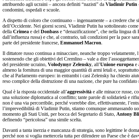
attribuendo agli ucraini – ancora definiti “nazisti” da
Vladimir Putin
condomini, ospedali e scuole.
A dispetto di coloro che continuano – ingenuamente – a credere che s
dell’Occidente. Nei giorni scorsi, Vladimir Putin ha sottolineato come
della
Crimea
e del
Donbass
e “denazificazione”, che nella lingua di P
dall’influenza russa) e che, al contrario, tali condizioni per la pace sar
parte del presidente francese,
Emmanuel Macron
.
Il dittatore russo continua a minacciare, neanche troppo velatamente,
sostenendo che gli obiettivi del Cremlino – vale a dire l’assoggettament
del presidente ucraino,
Volodymyr Zelensky
, all’
Unione europea
e 
almeno la fornitura di una maggior quantità di armi letali e, soprattutt
che al Parlamento europeo: in entrambi i casi Zelensky ha chiesto aiuto
reso complice della distruzione di una nazione, che pure ha confidato 
Qual è la risposta occidentale all’
aggressività
e alle minacce russe, co
una soluzione diplomatica al conflitto; tante parole di solidarietà e rifi
non è una via percorribile, perché vorrebbe dire, effettivamente, l’ent
l’imprevedibilità di Vladimir Putin, stiamo comunque ammassando uo
momento gli Stati Uniti, per bocca del Segretario di Stato,
Antony Bl
definendo “pericolosa” una simile scelta.
Davanti a tanta inerzia e mancanza di strategia, sono legittime le dom
perché non si voglia mettercela tutta per difendere un Paese che è dav