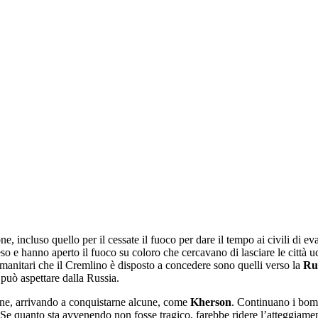
ione, incluso quello per il cessate il fuoco per dare il tempo ai civili di e
 e hanno aperto il fuoco su coloro che cercavano di lasciare le città uc
i umanitari che il Cremlino è disposto a concedere sono quelli verso la
Ru
i può aspettare dalla Russia.
raine, arrivando a conquistarne alcune, come
Kherson
. Continuano i bo
 Se quanto sta avvenendo non fosse tragico, farebbe ridere l’atteggiame