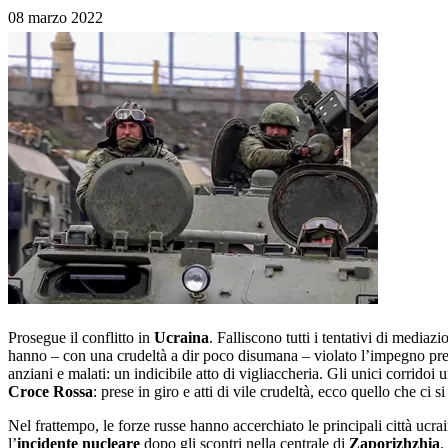
08 marzo 2022
Prosegue il conflitto in
Ucraina
. Falliscono tutti i tentativi di mediaz
hanno – con una crudeltà a dir poco disumana – violato l’impegno preso
anziani e malati: un indicibile atto di vigliaccheria. Gli unici corrido
Croce Rossa
: prese in giro e atti di vile crudeltà, ecco quello che ci s
Nel frattempo, le forze russe hanno accerchiato le principali città uc
l’
incidente nucleare
dopo gli scontri nella centrale di
Zaporizhzhia
.