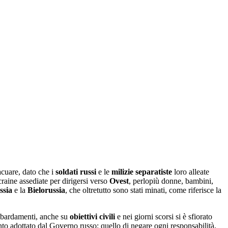
vacuare, dato che i
soldati russi
e le
milizie separatiste
loro alleate
raine assediate per dirigersi verso
Ovest
, perlopiù donne, bambini,
ssia
e la
Bielorussia
, che oltretutto sono stati minati, come riferisce la
mbardamenti, anche su
obiettivi civili
e nei giorni scorsi si è sfiorato
nto adottato dal Governo russo: quello di negare ogni responsabilità,