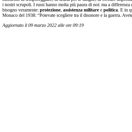
i nostri scrupoli. I russi hanno molta più paura di noi: ma a differen
bisogno veramente:
protezione
,
assistenza militare
e
politica
. E in 
Monaco del 1938: “Potevate scegliere tra il disonore e la guerra. Avete 
Aggiornato il 09 marzo 2022 alle ore 09:19