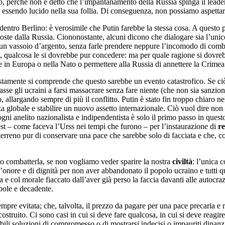
zo, perché non è detto che l’impantanamento della Russia spinga il leader
essendo lucido nella sua follia. Di conseguenza, non possiamo aspettarci
entro Berlino: è verosimile che Putin farebbe la stessa cosa. A questo pr
oste dalla Russia. Ciononostante, alcuni dicono che dialogare sia l’unic
 su un vassoio d’argento, senza farle prendere neppure l’incomodo di comb
e, qualcosa le si dovrebbe pur concedere: ma per quale ragione si dovreb
e in Europa o nella Nato o permettere alla Russia di annettere la Crime
stamente si comprende che questo sarebbe un evento catastrofico. Se ciò,
sse gli ucraini a farsi massacrare senza fare niente (che non sia sanziona
 allargando sempre di più il conflitto. Putin è stato fin troppo chiaro nel d
lobale e stabilire un nuovo assetto internazionale. Ciò vuol dire non so
gni anelito nazionalista e indipendentista è solo il primo passo in ques
est – come faceva l’Urss nei tempi che furono – per l’instaurazione di
re
erreno pur di conservare una pace che sarebbe solo di facciata e che,
o combatterla, se non vogliamo veder sparire la nostra
civiltà
: l’unica 
onore e di dignità per non aver abbandonato il popolo ucraino e tutti que
ia e col morale fiaccato dall’aver già perso la faccia davanti alle autocr
bole e decadente.
e evitata; che, talvolta, il prezzo da pagare per una pace precaria e relati
ostruito. Ci sono casi in cui si deve fare qualcosa, in cui si deve reagir
ili soluzioni di compromesso o di mostrarsi indecisi o impauriti dinanzi a