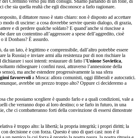
 del Cremlino verso più miti consigli. Stiamo parlando di un folle, di
 che sia quella realtà che egli disconosce a farlo ragionare.
oposito, il dittatore russo è stato chiaro: non è disposto ad accettare
o modo di uscirne: a cosa dovrebbe servire questo dialogo, di grazia,
attere e di perdere qualche soldato? E quand’anche si riuscisse a
be dare un contentino all’aggressore a spese dell’aggredito, cioè
a o il Donbass? È assurdo.
 da un lato, è legittimo e comprensibile, dall’altro potrebbe essere
re la Russia) e inviare armi alla resistenza pur di non rischiare la
ichiarare i suoi intenti: restaurare di fatto l’
Unione Sovietica
,
ltanto ridisegnare i confini russi, attraverso l’annessione della
to senso), ma anche estendere progressivamente la sua sfera
gimi favorevoli
a Mosca: allora comunisti, oggi illiberali e autocratici.
 comunque, avrebbe un prezzo troppo alto? Oppure ci decideremo a
cosa che possiamo scegliere è quando farlo e a quali condizioni, vale a
lli che verranno dopo al loro destino; o se farlo in futuro, in una
azie, che ci combatteranno forti della convinzione di essersi dimostrate
va è troppo alto: la libertà; la propria integrità; i propri diritti; la
e con decisione e con forza. Questo è uno di quei casi: non è il
 un nemico la cui forza è proprio la nostra paura, la nostra ritrosia e