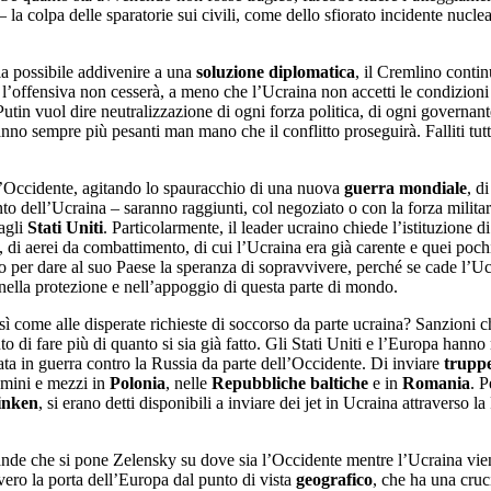
– la colpa delle sparatorie sui civili, come dello sfiorato incidente nucl
ia possibile addivenire a una
soluzione diplomatica
, il Cremlino conti
 l’offensiva non cesserà, a meno che l’Ucraina non accetti le condizion
utin vuol dire neutralizzazione di ogni forza politica, di ogni governant
anno sempre più pesanti man mano che il conflitto proseguirà. Falliti tutti 
 l’Occidente, agitando lo spauracchio di una nuova
guerra mondiale
, d
o dell’Ucraina – saranno raggiunti, col negoziato o con la forza militare.
agli
Stati Uniti
. Particolarmente, il leader ucraino chiede l’istituzione d
o, di aerei da combattimento, di cui l’Ucraina era già carente e quei pochi
 per dare al suo Paese la speranza di sopravvivere, perché se cade l’Ucr
nella protezione e nell’appoggio di questa parte di mondo.
sì come alle disperate richieste di soccorso da parte ucraina? Sanzioni 
uto di fare più di quanto si sia già fatto. Gli Stati Uniti e l’Europa hanno
rata in guerra contro la Russia da parte dell’Occidente. Di inviare
trupp
mini e mezzi in
Polonia
, nelle
Repubbliche baltiche
e in
Romania
. P
inken
, si erano detti disponibili a inviare dei jet in Ucraina attraverso 
ande che si pone Zelensky su dove sia l’Occidente mentre l’Ucraina viene
vero la porta dell’Europa dal punto di vista
geografico
, che ha una cruc