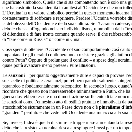
significato simbolico. Quella che si sta combattendo non è solo una gu
che ha costruito la sua identità in antitesi all’Occidente e che non tolle
L’Ucraina ha un valore simbolico perché in questo momento incarna l’as
costantemente di soffocare e reprimere. Perdere l’Ucraina vorrebbe dir
la debolezza dell’Occidente e della sua cultura. Se l’Ucraina cadesse, 
debole che sta affogando nel suo individualismo, rammollita dalla “tr
di difendersi e di fare fronte comune quando serve: il che rafforzerebbe 
di “fare come in Russia” o “come in Cina”.
Cosa spera di ottenere l’Occidente col suo comportamento così cauto d
impantanati e gli ucraini continueranno a resistere grazie agli aiuti occ
contro Putin? Oppure di prolungare il conflitto – a spese degli ucraini
quale potrà avanzare meno pretese? Pure
illusioni
.
Le
sanzioni
– per quanto oggettivamente dure e capaci di provare l’econ
sue scelte di politica estera: anzi, potrebbero paradossalmente spingerlo
paranoico e fondamentalmente psicopatico. In secondo luogo, quand’
ricordare che questo non interesserebbe minimamente a Putin, che ha gi
guerra dovrebbero essere una dimostrazione sufficiente di tale noncu
le sanzioni come l’ennesimo atto di ostilità gratuita e immotivata da par
attecchirebbe sicuramente in un Paese dove non c’è
pluralismo d’in
“grandeur” perduto e che vede nell’Occidente una minaccia alla sua int
Se, invece, l’idea è quella di sfinire le truppe russe alimentando la res
detto che la resistenza ucraina riesca a respingere i russi per un tem