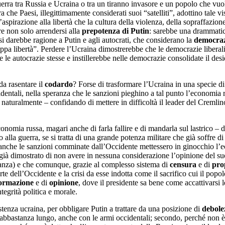
erra tra Russia e Ucraina o tra un tiranno invasore e un popolo che vuo
ra che Paesi, illegittimamente considerati suoi “satelliti”, adottino tale v
pirazione alla libertà che la cultura della violenza, della sopraffazione
e non solo arrendersi alla
prepotenza di Putin
: sarebbe una drammatica
si darebbe ragione a Putin e agli autocrati, che considerano la
democra
oppa libertà”. Perdere l’Ucraina dimostrerebbe che le democrazie libera
le autocrazie stesse e instillerebbe nelle democrazie consolidate il desid
a rasentare il
codardo
? Forse di trasformare l’Ucraina in una specie d
identali, nella speranza che le sanzioni pieghino a tal punto l’economia r
, naturalmente – confidando di mettere in difficoltà il leader del Cremlin
omia russa, magari anche di farla fallire e di mandarla sul lastrico – di
 alla guerra, se si tratta di una grande potenza militare che già soffre di
anche le sanzioni comminate dall’Occidente mettessero in ginocchio l’
à dimostrato di non avere in nessuna considerazione l’opinione del suo s
ranza) e che comunque, grazie al complesso sistema di
censura
e di
pro
te dell’Occidente e la crisi da esse indotta come il sacrifico cui il popol
formazione
e di
opinione
, dove il presidente sa bene come accattivarsi 
egrità politica e morale.
istenza ucraina, per obbligare Putin a trattare da una posizione di
debole
po abbastanza lungo, anche con le armi occidentali; secondo, perché non 