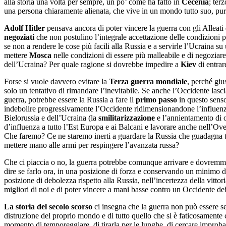
alla storia una volta per sempre, un po’ come ha fatto in
Cecenia
; ter
una persona chiaramente alienata, che vive in un mondo tutto suo, pur 
Adolf Hitler
pensava ancora di poter vincere la guerra con gli Alleati d
negoziati
che non postulino l’integrale accettazione delle condizioni p
se non a rendere le cose più facili alla Russia e a servirle l’Ucraina
mettere
Mosca
nelle condizioni di essere più malleabile e di negoziar
dell’Ucraina? Per quale ragione si dovrebbe impedire a
Kiev
di entrar
Forse si vuole davvero evitare la
Terza guerra mondiale
, perché giu
solo un tentativo di rimandare l’inevitabile. Se anche l’Occidente lascia
guerra, potrebbe essere la Russia a fare il
primo passo
in questo senso,
indebolire progressivamente l’Occidente ridimensionandone l’influenza g
Bielorussia e dell’Ucraina (la
smilitarizzazione
e l’annientamento di o
d’influenza a tutto l’Est Europa e ai Balcani e lavorare anche nell’Ov
Che faremo? Ce ne staremo inerti a guardare la Russia che guadagna t
mettere mano alle armi per respingere l’avanzata russa?
Che ci piaccia o no, la guerra potrebbe comunque arrivare e dovremm
dire se farlo ora, in una posizione di forza e conservando un minimo d’
posizione di debolezza rispetto alla Russia, nell’incertezza della vittor
migliori di noi e di poter vincere a mani basse contro un Occidente de
La storia del secolo scorso
ci insegna che la guerra non può essere sempr
distruzione del proprio mondo e di tutto quello che si è faticosamente c
momento di temporeggiare, di tirarla per le lunghe, di cercare improbab