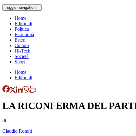
Toggle navigation
Home
Editoriali
Politica
Economia
Esteri
Cultura
Hi-Tech
Società
Sport
Home
Editoriali
LA RICONFERMA DEL PART
di
Claudio Romiti