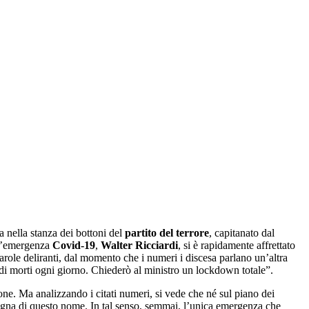
a nella stanza dei bottoni del
partito del terrore
, capitanato dal
r l’emergenza
Covid-19
,
Walter Ricciardi
, si è rapidamente affrettato
arole deliranti, dal momento che i numeri i discesa parlano un’altra
e di morti ogni giorno. Chiederò al ministro un lockdown totale”.
ione. Ma analizzando i citati numeri, si vede che né sul piano dei
degna di questo nome. In tal senso, semmai, l’unica emergenza che