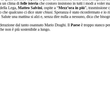
da un clima di
folle isteria
che costoro insistono in tutti i modi a voler 
 della Lega,
Matteo Salvini
, ospite a “
Mezz’ora in più
”, trasmissione 
nno che qualcuno ci dice
state chiusi
. Speranza è stato riconfermato e io ri
 Salute una mattina si alzi e, senza dire nulla a nessuno, dica che bisog
iderazione dal tanto osannato Mario Draghi. Il
Paese
è troppo stanco per 
he non è più sostenibile a lungo.