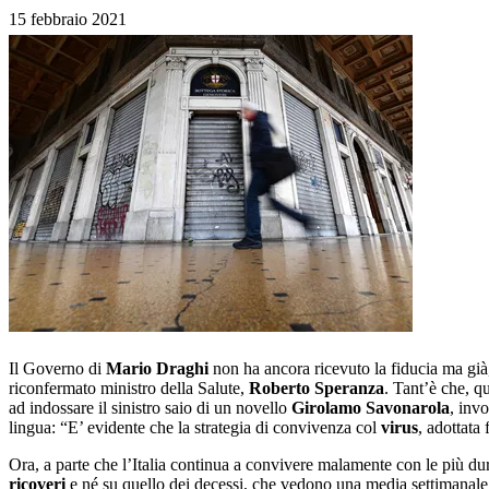
15 febbraio 2021
Il Governo di
Mario Draghi
non ha ancora ricevuto la fiducia ma già,
riconfermato ministro della Salute,
Roberto Speranza
. Tant’è che, q
ad indossare il sinistro saio di un novello
Girolamo Savonarola
, inv
lingua: “E’ evidente che la strategia di convivenza col
virus
, adottata
Ora, a parte che l’Italia continua a convivere malamente con le più dur
ricoveri
e né su quello dei decessi, che vedono una media settimanale 