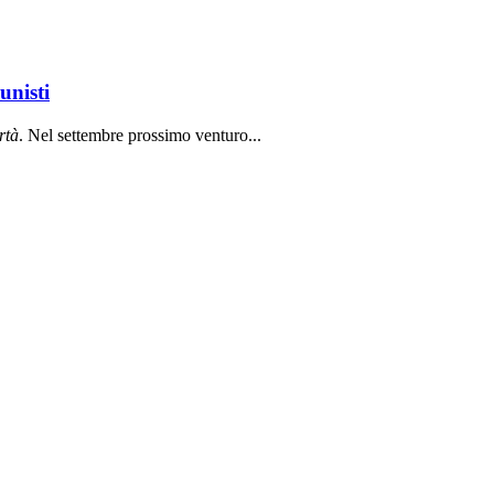
unisti
rt
à
. Nel settembre prossimo venturo...