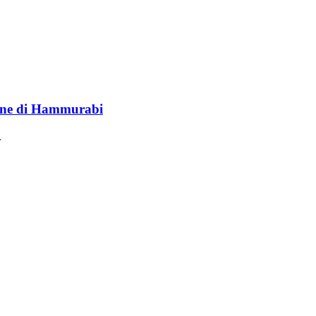
lione di Hammurabi
.