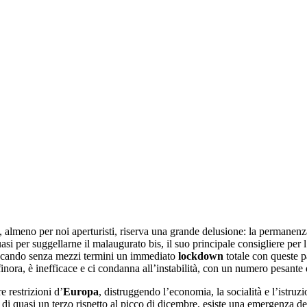
 almeno per noi aperturisti, riserva una grande delusione: la permanenz
uasi per suggellarne il malaugurato bis, il suo principale consigliere pe
ocando senza mezzi termini un immediato
lockdown
totale con queste p
 finora, è inefficace e ci condanna all’instabilità, con un numero pesant
e restrizioni d’
Europa
, distruggendo l’economia, la socialità e l’istruz
di quasi un terzo rispetto al picco di dicembre, esiste una emergenza 