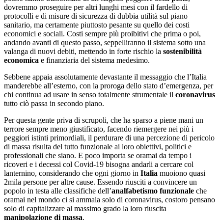
dovremmo proseguire per altri lunghi mesi con il fardello di
protocolli e di misure di sicurezza di dubbia utilità sul piano
sanitario, ma certamente piuttosto pesante su quello dei costi
economici e sociali. Costi sempre più proibitivi che prima o poi,
andando avanti di questo passo, seppelliranno il sistema sotto una
valanga di nuovi debiti, mettendo in forte rischio la
sostenibilità
economica
e finanziaria del sistema medesimo.
Sebbene appaia assolutamente devastante il messaggio che l’Italia
manderebbe all’esterno, con la proroga dello stato d’emergenza, per
chi continua ad usare in senso totalmente strumentale il
coronavirus
tutto ciò passa in secondo piano.
Per questa gente priva di scrupoli, che ha sparso a piene mani un
terrore sempre meno giustificato, facendo riemergere nei più i
peggiori istinti primordiali, il perdurare di una percezione di pericolo
di massa risulta del tutto funzionale ai loro obiettivi, politici e
professionali che siano. E poco importa se oramai da tempo i
ricoveri e i decessi col Covid-19 bisogna andarli a cercare col
lanternino, considerando che ogni giorno in
Italia
muoiono quasi
2mila persone per altre cause. Essendo riusciti a convincere un
popolo in testa alle classifiche dell’
analfabetismo funzionale
che
oramai nel mondo ci si ammala solo di coronavirus, costoro pensano
solo di capitalizzare al massimo grado la loro riuscita
manipolazione di massa
.