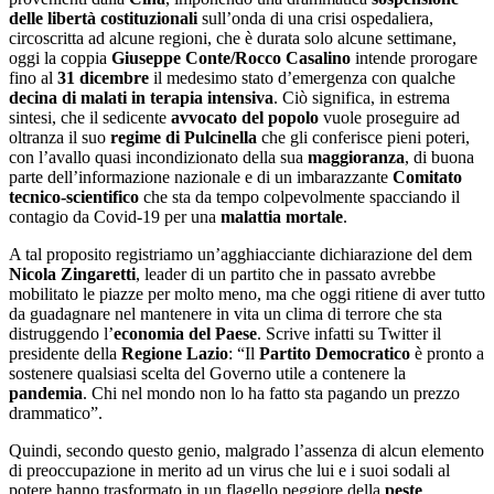
delle libertà costituzionali
sull’onda di una crisi ospedaliera,
circoscritta ad alcune regioni, che è durata solo alcune settimane,
oggi la coppia
Giuseppe Conte/Rocco Casalino
intende prorogare
fino al
31 dicembre
il medesimo stato d’emergenza con qualche
decina di malati in terapia intensiva
. Ciò significa, in estrema
sintesi, che il sedicente
avvocato del popolo
vuole proseguire ad
oltranza il suo
regime di Pulcinella
che gli conferisce pieni poteri,
con l’avallo quasi incondizionato della sua
maggioranza
, di buona
parte dell’informazione nazionale e di un imbarazzante
Comitato
tecnico-scientifico
che sta da tempo colpevolmente spacciando il
contagio da Covid-19 per una
malattia mortale
.
A tal proposito registriamo un’agghiacciante dichiarazione del dem
Nicola Zingaretti
, leader di un partito che in passato avrebbe
mobilitato le piazze per molto meno, ma che oggi ritiene di aver tutto
da guadagnare nel mantenere in vita un clima di terrore che sta
distruggendo l’
economia del Paese
. Scrive infatti su Twitter il
presidente della
Regione Lazio
: “Il
Partito Democratico
è pronto a
sostenere qualsiasi scelta del Governo utile a contenere la
pandemia
. Chi nel mondo non lo ha fatto sta pagando un prezzo
drammatico”.
Quindi, secondo questo genio, malgrado l’assenza di alcun elemento
di preoccupazione in merito ad un virus che lui e i suoi sodali al
potere hanno trasformato in un flagello peggiore della
peste
,