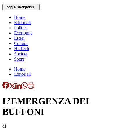
Toggle navigation
Home
Editoriali
Politica
Economia
Esteri
Cultura
Hi-Tech
Società
Sport
Home
Editoriali
L’EMERGENZA DEI
BUFFONI
di