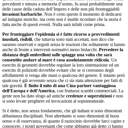
precedenti e misura a memoria d’uomo, fu assai probabilmente una
delle cause della caduta dell’Impero e delle non più fronteggiabili
invasioni barbariche
. Non è certo questo il momento di dedicarsi
ad indagini storiche, ma certo non è inutile ricordare che la storia è
fatta anche di questi eventi. Nulla sarà infatti come prima.
Per fronteggiare l’epidemia si è fatto ricorso a provvedimenti
inusitati, risibili
, che tuttavia sono stati accettati, non dico che
saranno osservati e seguiti senza le reazioni che solitamente si hanno
anche di fronte a interventi normativi meno bislacchi.
Prevedere la
distanza degli ombrelloni sulle spiagge una volta che sarà
consentito andare al mare è cosa assolutamente ridicola
. Un
esercito di geometri dovrebbe regolare la loro sistemazione ed un
esercito di poliziotti dovrebbe evitare che se si creeranno degli
affollamenti si venga alle mani o qualcosa del genere. E intanto però
qualcosa è già avvenuto senza che ci sia stata attenzione per fatti di
tale gravità.
È
finito il mito di una Cina partner vantaggiosa
dell’Europa e dell’America
, con fruttuosi scambi commerciali. La
gente non ha dato sfogo ad antiche
credenze e superstizioni
e non
si sono levate preghiere ed invocazioni al soprannaturale.
Si è detto, non senza fondamento, che gli italiani si sono dimostrati
abbastanza disciplinati. Non altrettanto si sono dimostrati di buon
senso e di osservanza, di quanto il raziocinio dovrebbe farci capire e
conoscere, i nostri governanti che come abbiamo già detto ci hanno