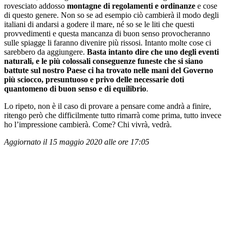
rovesciato addosso
montagne di regolamenti e ordinanze
e cose
di questo genere. Non so se ad esempio ciò cambierà il modo degli
italiani di andarsi a godere il mare, né so se le liti che questi
provvedimenti e questa mancanza di buon senso provocheranno
sulle spiagge li faranno divenire più rissosi. Intanto molte cose ci
sarebbero da aggiungere.
Basta intanto dire che uno degli eventi
naturali, e le più colossali conseguenze funeste che si siano
battute sul nostro Paese ci ha trovato nelle mani del Governo
più sciocco, presuntuoso e privo delle necessarie doti
quantomeno di buon senso e di equilibrio
.
Lo ripeto, non è il caso di provare a pensare come andrà a finire,
ritengo però che difficilmente tutto rimarrà come prima, tutto invece
ho l’impressione cambierà. Come? Chi vivrà, vedrà.
Aggiornato il 15 maggio 2020 alle ore 17:05