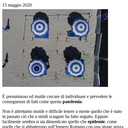
15 maggio 2020
È presuntuoso ed inutile cercare di individuare e prevedere le
conseguenze di fatti come questa
pandemia
.
Non è altrettanto inutile e difficile tenere a mente quello che è stato
in passato ciò che a simili sciagure ha fatto seguito. Eppure
facilmente sembra si sia dimenticato quello che
epidemie
, come
quelle che si abbatterono sull’Impero Romano con una strage senza