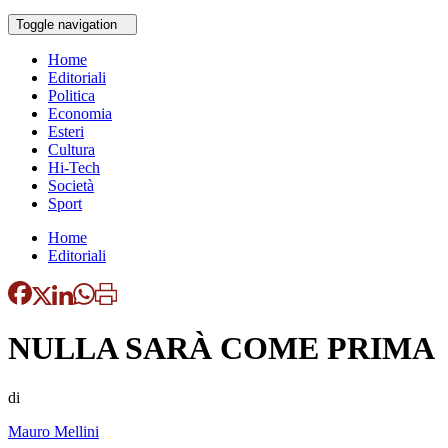
Toggle navigation
Home
Editoriali
Politica
Economia
Esteri
Cultura
Hi-Tech
Società
Sport
Home
Editoriali
NULLA SARÀ COME PRIMA
di
Mauro Mellini