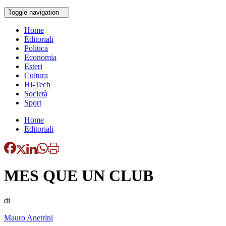
Toggle navigation
Home
Editoriali
Politica
Economia
Esteri
Cultura
Hi-Tech
Società
Sport
Home
Editoriali
MES QUE UN CLUB
di
Mauro Anetrini