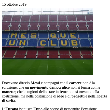
15 ottobre 2019
Dovevano dircelo
Messi
e compagni che il
carcere
non è la
soluzione; che un
movimento democratico
non si ferma con le
manette
; che le ragioni dello stare insieme non si trovano nella
costrizione, ma nella costruzione di
idee
e di
progetti
e nella
libertà
di scelta
.
L’
Europa
istituisce
Eppo
allo scopo di perseguire l’evasione