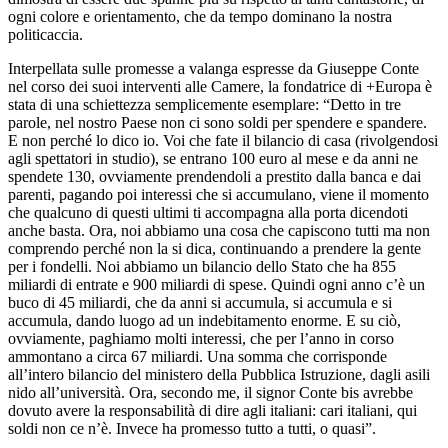
ogni colore e orientamento, che da tempo dominano la nostra
politicaccia.
Interpellata sulle promesse a valanga espresse da Giuseppe Conte
nel corso dei suoi interventi alle Camere, la fondatrice di +Europa è
stata di una schiettezza semplicemente esemplare: “Detto in tre
parole, nel nostro Paese non ci sono soldi per spendere e spandere.
E non perché lo dico io. Voi che fate il bilancio di casa (rivolgendosi
agli spettatori in studio), se entrano 100 euro al mese e da anni ne
spendete 130, ovviamente prendendoli a prestito dalla banca e dai
parenti, pagando poi interessi che si accumulano, viene il momento
che qualcuno di questi ultimi ti accompagna alla porta dicendoti
anche basta. Ora, noi abbiamo una cosa che capiscono tutti ma non
comprendo perché non la si dica, continuando a prendere la gente
per i fondelli. Noi abbiamo un bilancio dello Stato che ha 855
miliardi di entrate e 900 miliardi di spese. Quindi ogni anno c’è un
buco di 45 miliardi, che da anni si accumula, si accumula e si
accumula, dando luogo ad un indebitamento enorme. E su ciò,
ovviamente, paghiamo molti interessi, che per l’anno in corso
ammontano a circa 67 miliardi. Una somma che corrisponde
all’intero bilancio del ministero della Pubblica Istruzione, dagli asili
nido all’università. Ora, secondo me, il signor Conte bis avrebbe
dovuto avere la responsabilità di dire agli italiani: cari italiani, qui
soldi non ce n’è. Invece ha promesso tutto a tutti, o quasi”.