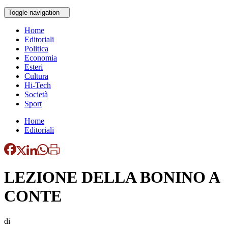
Toggle navigation
Home
Editoriali
Politica
Economia
Esteri
Cultura
Hi-Tech
Società
Sport
Home
Editoriali
LEZIONE DELLA BONINO A
CONTE
di