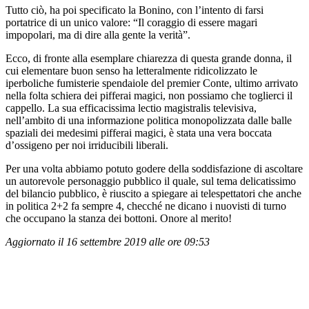
Tutto ciò, ha poi specificato la Bonino, con l’intento di farsi
portatrice di un unico valore: “Il coraggio di essere magari
impopolari, ma di dire alla gente la verità”.
Ecco, di fronte alla esemplare chiarezza di questa grande donna, il
cui elementare buon senso ha letteralmente ridicolizzato le
iperboliche fumisterie spendaiole del premier Conte, ultimo arrivato
nella folta schiera dei pifferai magici, non possiamo che toglierci il
cappello. La sua efficacissima lectio magistralis televisiva,
nell’ambito di una informazione politica monopolizzata dalle balle
spaziali dei medesimi pifferai magici, è stata una vera boccata
d’ossigeno per noi irriducibili liberali.
Per una volta abbiamo potuto godere della soddisfazione di ascoltare
un autorevole personaggio pubblico il quale, sul tema delicatissimo
del bilancio pubblico, è riuscito a spiegare ai telespettatori che anche
in politica 2+2 fa sempre 4, checché ne dicano i nuovisti di turno
che occupano la stanza dei bottoni. Onore al merito!
Aggiornato il 16 settembre 2019 alle ore 09:53