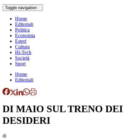
Toggle navigation
Home
Editoriali
Politica
Economia
Esteri
Cultura
Hi-Tech
Società
Sport
Home
Editoriali
DI MAIO SUL TRENO DEI
DESIDERI
di