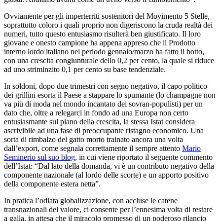
Ovviamente per gli imperterriti sostenitori del Movimento 5 Stelle,
soprattutto coloro i quali proprio non digeriscono la cruda realtà dei
numeri, tutto questo entusiasmo risulterà ben giustificato. Il loro
giovane e onesto campione ha appena appreso che il Prodotto
interno lordo italiano nel periodo gennaio/marzo ha fatto il botto,
con una crescita congiunturale dello 0,2 per cento, la quale si riduce
ad uno striminzito 0,1 per cento su base tendenziale.
In soldoni, dopo due trimestri con segno negativo, il capo politico
dei grillini esorta il Paese a stappare lo spumante (lo champagne non
va più di moda nel mondo incantato dei sovran-populisti) per un
dato che, oltre a relegarci in fondo ad una Europa non certo
entusiasmante sul piano della crescita, la stessa Istat considera
ascrivibile ad una fase di preoccupante ristagno economico. Una
sorta di rimbalzo del gatto morto trainato ancora una volta
dall’export, come segnala correttamente il sempre attento
Mario
Seminerio sul suo blog
, in cui viene riportato il seguente commento
dell’Istat: “Dal lato della domanda, vi è un contributo negativo della
componente nazionale (al lordo delle scorte) e un apporto positivo
della componente estera netta”.
In pratica l’odiata globalizzazione, con accluse le catene
transnazionali del valore, ci consente per l’ennesima volta di restare
a galla, in attesa che il miracolo promesso di un poderoso rilancio