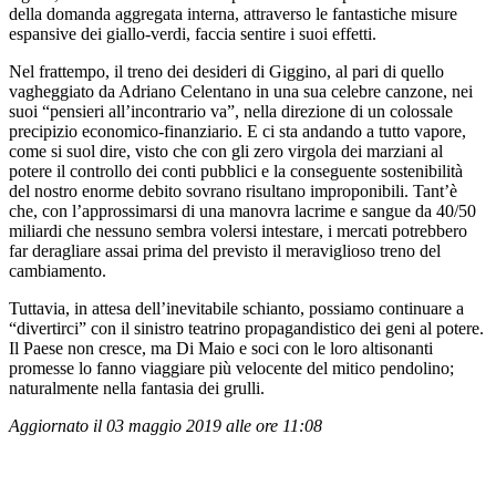
della domanda aggregata interna, attraverso le fantastiche misure
espansive dei giallo-verdi, faccia sentire i suoi effetti.
Nel frattempo, il treno dei desideri di Giggino, al pari di quello
vagheggiato da Adriano Celentano in una sua celebre canzone, nei
suoi “pensieri all’incontrario va”, nella direzione di un colossale
precipizio economico-finanziario. E ci sta andando a tutto vapore,
come si suol dire, visto che con gli zero virgola dei marziani al
potere il controllo dei conti pubblici e la conseguente sostenibilità
del nostro enorme debito sovrano risultano improponibili. Tant’è
che, con l’approssimarsi di una manovra lacrime e sangue da 40/50
miliardi che nessuno sembra volersi intestare, i mercati potrebbero
far deragliare assai prima del previsto il meraviglioso treno del
cambiamento.
Tuttavia, in attesa dell’inevitabile schianto, possiamo continuare a
“divertirci” con il sinistro teatrino propagandistico dei geni al potere.
Il Paese non cresce, ma Di Maio e soci con le loro altisonanti
promesse lo fanno viaggiare più velocente del mitico pendolino;
naturalmente nella fantasia dei grulli.
Aggiornato il 03 maggio 2019 alle ore 11:08