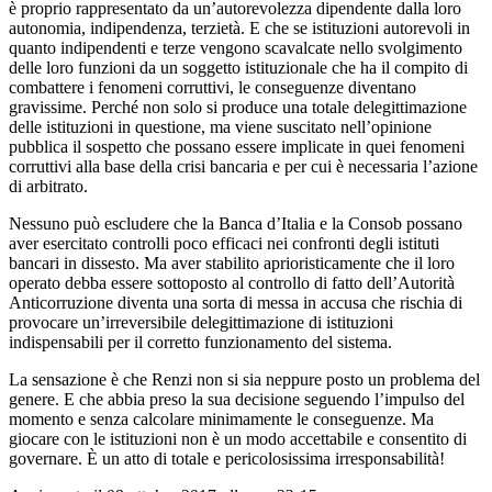
è proprio rappresentato da un’autorevolezza dipendente dalla loro
autonomia, indipendenza, terzietà. E che se istituzioni autorevoli in
quanto indipendenti e terze vengono scavalcate nello svolgimento
delle loro funzioni da un soggetto istituzionale che ha il compito di
combattere i fenomeni corruttivi, le conseguenze diventano
gravissime. Perché non solo si produce una totale delegittimazione
delle istituzioni in questione, ma viene suscitato nell’opinione
pubblica il sospetto che possano essere implicate in quei fenomeni
corruttivi alla base della crisi bancaria e per cui è necessaria l’azione
di arbitrato.
Nessuno può escludere che la Banca d’Italia e la Consob possano
aver esercitato controlli poco efficaci nei confronti degli istituti
bancari in dissesto. Ma aver stabilito aprioristicamente che il loro
operato debba essere sottoposto al controllo di fatto dell’Autorità
Anticorruzione diventa una sorta di messa in accusa che rischia di
provocare un’irreversibile delegittimazione di istituzioni
indispensabili per il corretto funzionamento del sistema.
La sensazione è che Renzi non si sia neppure posto un problema del
genere. E che abbia preso la sua decisione seguendo l’impulso del
momento e senza calcolare minimamente le conseguenze. Ma
giocare con le istituzioni non è un modo accettabile e consentito di
governare. È un atto di totale e pericolosissima irresponsabilità!