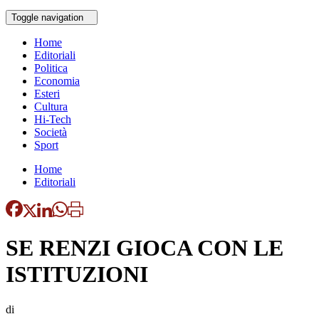
Toggle navigation
Home
Editoriali
Politica
Economia
Esteri
Cultura
Hi-Tech
Società
Sport
Home
Editoriali
SE RENZI GIOCA CON LE
ISTITUZIONI
di