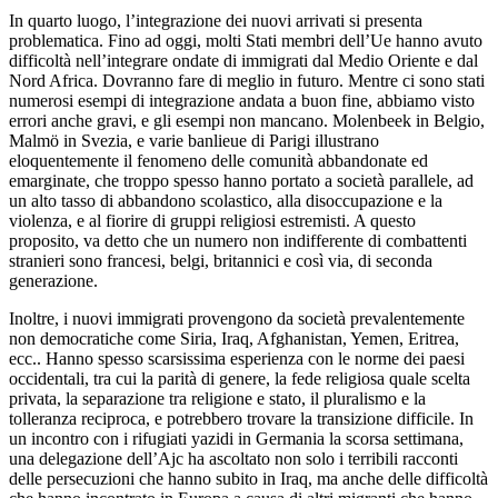
In quarto luogo, l’integrazione dei nuovi arrivati si presenta
problematica. Fino ad oggi, molti Stati membri dell’Ue hanno avuto
difficoltà nell’integrare ondate di immigrati dal Medio Oriente e dal
Nord Africa. Dovranno fare di meglio in futuro. Mentre ci sono stati
numerosi esempi di integrazione andata a buon fine, abbiamo visto
errori anche gravi, e gli esempi non mancano. Molenbeek in Belgio,
Malmö in Svezia, e varie banlieue di Parigi illustrano
eloquentemente il fenomeno delle comunità abbandonate ed
emarginate, che troppo spesso hanno portato a società parallele, ad
un alto tasso di abbandono scolastico, alla disoccupazione e la
violenza, e al fiorire di gruppi religiosi estremisti. A questo
proposito, va detto che un numero non indifferente di combattenti
stranieri sono francesi, belgi, britannici e così via, di seconda
generazione.
Inoltre, i nuovi immigrati provengono da società prevalentemente
non democratiche come Siria, Iraq, Afghanistan, Yemen, Eritrea,
ecc.. Hanno spesso scarsissima esperienza con le norme dei paesi
occidentali, tra cui la parità di genere, la fede religiosa quale scelta
privata, la separazione tra religione e stato, il pluralismo e la
tolleranza reciproca, e potrebbero trovare la transizione difficile. In
un incontro con i rifugiati yazidi in Germania la scorsa settimana,
una delegazione dell’Ajc ha ascoltato non solo i terribili racconti
delle persecuzioni che hanno subito in Iraq, ma anche delle difficoltà