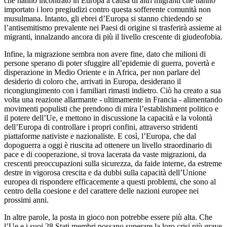
che hanno incontrato in Europa a causa di altri migranti che hanno
importato i loro pregiudizi contro questa sofferente comunità non
musulmana. Intanto, gli ebrei d’Europa si stanno chiedendo se
l’antisemitismo prevalente nei Paesi di origine si trasferirà assieme ai
migranti, innalzando ancora di più il livello crescente di giudeofobia.
Infine, la migrazione sembra non avere fine, dato che milioni di
persone sperano di poter sfuggire all’epidemie di guerra, povertà e
disperazione in Medio Oriente e in Africa, per non parlare del
desiderio di coloro che, arrivati in Europa, desiderano il
ricongiungimento con i familiari rimasti indietro. Ciò ha creato a sua
volta una reazione allarmante - ultimamente in Francia - alimentando
movimenti populisti che prendono di mira l’establishment politico e
il potere dell’Ue, e mettono in discussione la capacità e la volontà
dell’Europa di controllare i propri confini, attraverso stridenti
piattaforme nativiste e nazionaliste. E così, l’Europa, che dal
dopoguerra a oggi è riuscita ad ottenere un livello straordinario di
pace e di cooperazione, si trova lacerata da vaste migrazioni, da
crescenti preoccupazioni sulla sicurezza, da faide interne, da estreme
destre in vigorosa crescita e da dubbi sulla capacità dell’Unione
europea di rispondere efficacemente a questi problemi, che sono al
centro della coesione e del carattere delle nazioni europee nei
prossimi anni.
In altre parole, la posta in gioco non potrebbe essere più alta. Che
l’Ue e i suoi 28 Stati membri possano superare la loro crisi più grave