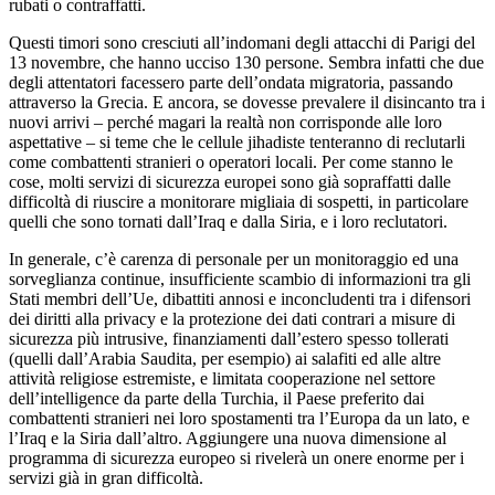
rubati o contraffatti.
Questi timori sono cresciuti all’indomani degli attacchi di Parigi del
13 novembre, che hanno ucciso 130 persone. Sembra infatti che due
degli attentatori facessero parte dell’ondata migratoria, passando
attraverso la Grecia. E ancora, se dovesse prevalere il disincanto tra i
nuovi arrivi – perché magari la realtà non corrisponde alle loro
aspettative – si teme che le cellule jihadiste tenteranno di reclutarli
come combattenti stranieri o operatori locali. Per come stanno le
cose, molti servizi di sicurezza europei sono già sopraffatti dalle
difficoltà di riuscire a monitorare migliaia di sospetti, in particolare
quelli che sono tornati dall’Iraq e dalla Siria, e i loro reclutatori.
In generale, c’è carenza di personale per un monitoraggio ed una
sorveglianza continue, insufficiente scambio di informazioni tra gli
Stati membri dell’Ue, dibattiti annosi e inconcludenti tra i difensori
dei diritti alla privacy e la protezione dei dati contrari a misure di
sicurezza più intrusive, finanziamenti dall’estero spesso tollerati
(quelli dall’Arabia Saudita, per esempio) ai salafiti ed alle altre
attività religiose estremiste, e limitata cooperazione nel settore
dell’intelligence da parte della Turchia, il Paese preferito dai
combattenti stranieri nei loro spostamenti tra l’Europa da un lato, e
l’Iraq e la Siria dall’altro. Aggiungere una nuova dimensione al
programma di sicurezza europeo si rivelerà un onere enorme per i
servizi già in gran difficoltà.