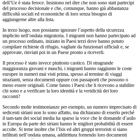
dell’Ue è stata feroce. Insistono nel dire che non sono stati partecipi
del processo decisionale e che, comunque, hanno già abbastanza
difficoltà sociali ed economiche di loro senza bisogno di
aggiungerne altre alla lista.
In terzo luogo, non possiamo ignorare l’aspetto della sicurezza
implicito nell’ondata migratoria. I migranti non hanno partecipato ad
un processo ordinato, iniziato in Paesi terzi dove hanno potuto
compilare richieste di rifugio, vagliate da funzionari ufficiali e, se
approvate, rinviati poi in un Paese pronto a riceverli.
Il processo è stato invece piuttosto caotico. Di stragrande
maggioranza giovani e maschi, i migranti hanno raggiunto le coste
europee in numeri mai visti prima, spesso al termine di viaggi
strazianti, senza documenti oppure con passaporti che possono o
meno essere originali. Come fanno i Paesi che li ricevono a stabilire
chi sono e a verificare la loro identità e la veridicità dei loro
racconti?
Secondo molte testimonianze per esempio, un numero imprecisato di
sedicenti siriani non lo sono affatto, ma dichiarano di esserlo perché
il tam-tam dei social media ha sparso la voce che le domande d’asilo
in Europa da parte dei siriani hanno le migliori probabilità di essere
accolte. Si teme inoltre che l’Isis ed altri gruppi terroristi si siano
infiltrati nell’ondata umana, addirittura fornendo loro documenti