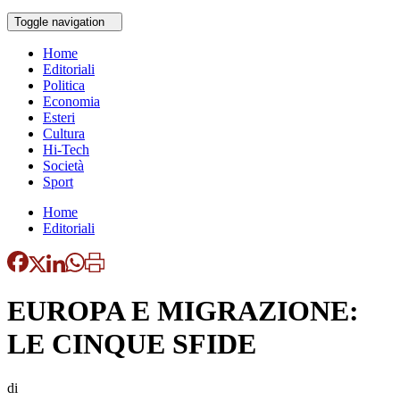
Toggle navigation
Home
Editoriali
Politica
Economia
Esteri
Cultura
Hi-Tech
Società
Sport
Home
Editoriali
EUROPA E MIGRAZIONE:
LE CINQUE SFIDE
di