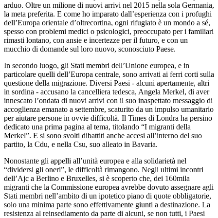
arduo. Oltre un milione di nuovi arrivi nel 2015 nella sola Germania,
la meta preferita. E come ho imparato dall’esperienza con i profughi
dell’Europa orientale d’oltrecortina, ogni rifugiato è un mondo a sé,
spesso con problemi medici o psicologici, preoccupato per i familiari
rimasti lontano, con ansie e incertezze per il futuro, e con un
mucchio di domande sul loro nuovo, sconosciuto Paese.
In secondo luogo, gli Stati membri dell’Unione europea, e in
particolare quelli dell’Europa centrale, sono arrivati ai ferri corti sulla
questione della migrazione. Diversi Paesi - alcuni apertamente, altri
in sordina - accusano la cancelliera tedesca, Angela Merkel, di aver
innescato l’ondata di nuovi arrivi con il suo inaspettato messaggio di
accoglienza emanato a settembre, scaturito da un impulso umanitario
per aiutare persone in ovvie difficoltà. Il Times di Londra ha persino
dedicato una prima pagina al tema, titolando “I migranti della
Merkel”. E si sono svolti dibattiti anche accesi all’interno del suo
partito, la Cdu, e nella Csu, suo alleato in Bavaria.
Nonostante gli appelli all’unità europea e alla solidarietà nel
“dividersi gli oneri”, le difficoltà rimangono. Negli ultimi incontri
dell’Ajc a Berlino e Bruxelles, si è scoperto che, dei 160mila
migranti che la Commissione europea avrebbe dovuto assegnare agli
Stati membri nell’ambito di un ipotetico piano di quote obbligatorie,
solo una minima parte sono effettivamente giunti a destinazione. La
resistenza al reinsediamento da parte di alcuni, se non tutti, i Paesi