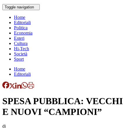
Toggle navigation
Home
Editoriali
Politica
Economia
Esteri
Cultura
Hi-Tech
Società
Sport
Home
Editoriali
SPESA PUBBLICA: VECCHI
E NUOVI “CAMPIONI”
di