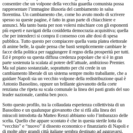
consentire che un volpone della vecchia guardia comunista possa
rappresentare l’immagine illusoria del cambiamento in salsa
fiorentina. Un cambiamento che, come ho avuto modo di scrivere
spesso su queste pagine, è fatto in gran parte di chiacchiere e
annunci. Ma tanto basta per non volersi mischiare con gli esponenti
più esperti e navigati della cosiddetta democrazia acquisitiva; quella
che per intenderci si compra il consenso con alte dosi di spesa
pubblica. Tutto questo per compiacere quella vasta platea elettorale
di anime belle, la quale pensa che basti semplicemente cambiare le
facce della politica per raggiungere il regno della prosperità per tutti.
Ed è proprio su questa diffusa credenza popolare che si è in gran
parte sostenuta la scalata al potere dell’attuale, ambizioso Premier.
Ma sul piano sostanziale, soprattutto per chi crede in un
cambiamento liberale di un sistema sempre molto traballante, che a
guidare Napoli sia un vecchio volpone della redistribuzione qual è
Antonio Bassolino, oppure un brillante giovanotto della corte
renziana che ripeta su scala comunale la linea dei pasti gratis del suo
leader nazionale, cambia ben poco.
Sotto questo profilo, tra la collaudata esperienza collettivista di un
Bassolino e un qualunque giovanotto che si rifà alla linea dei
miracoli introdotta da Matteo Renzi abbiamo solo l’imbarazzo delle
scelta. Quello che appare scontato è che in questa sterile lotta da
“vecchio” e “nuovo” il dissesto economico e finanziario di Napoli e
di molte altre grandi città italiane sembra destinato ad aggravarsi.