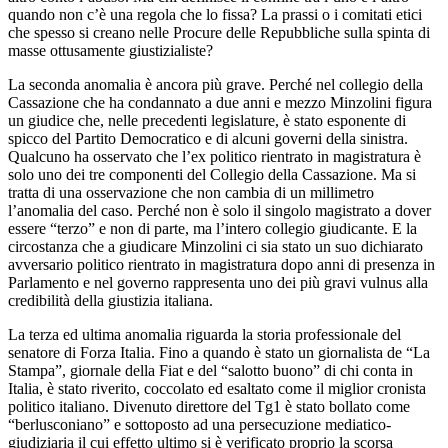
quando non c’è una regola che lo fissa? La prassi o i comitati etici
che spesso si creano nelle Procure delle Repubbliche sulla spinta di
masse ottusamente giustizialiste?
La seconda anomalia è ancora più grave. Perché nel collegio della
Cassazione che ha condannato a due anni e mezzo Minzolini figura
un giudice che, nelle precedenti legislature, è stato esponente di
spicco del Partito Democratico e di alcuni governi della sinistra.
Qualcuno ha osservato che l’ex politico rientrato in magistratura è
solo uno dei tre componenti del Collegio della Cassazione. Ma si
tratta di una osservazione che non cambia di un millimetro
l’anomalia del caso. Perché non è solo il singolo magistrato a dover
essere “terzo” e non di parte, ma l’intero collegio giudicante. E la
circostanza che a giudicare Minzolini ci sia stato un suo dichiarato
avversario politico rientrato in magistratura dopo anni di presenza in
Parlamento e nel governo rappresenta uno dei più gravi vulnus alla
credibilità della giustizia italiana.
La terza ed ultima anomalia riguarda la storia professionale del
senatore di Forza Italia. Fino a quando è stato un giornalista de “La
Stampa”, giornale della Fiat e del “salotto buono” di chi conta in
Italia, è stato riverito, coccolato ed esaltato come il miglior cronista
politico italiano. Divenuto direttore del Tg1 è stato bollato come
“berlusconiano” e sottoposto ad una persecuzione mediatico-
giudiziaria il cui effetto ultimo si è verificato proprio la scorsa