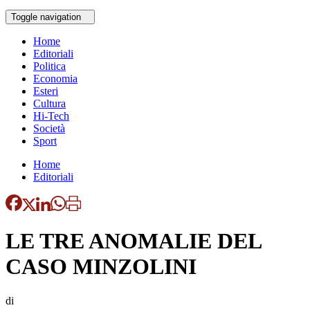
Toggle navigation
Home
Editoriali
Politica
Economia
Esteri
Cultura
Hi-Tech
Società
Sport
Home
Editoriali
LE TRE ANOMALIE DEL
CASO MINZOLINI
di