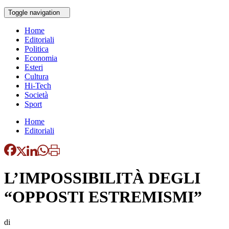
Toggle navigation
Home
Editoriali
Politica
Economia
Esteri
Cultura
Hi-Tech
Società
Sport
Home
Editoriali
L’IMPOSSIBILITÀ DEGLI
“OPPOSTI ESTREMISMI”
di