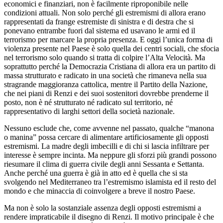
economici e finanziari, non è facilmente riproponibile nelle
condizioni attuali. Non solo perché gli estremismi di allora erano
rappresentati da frange estremiste di sinistra e di destra che si
ponevano entrambe fuori dal sistema ed usavano le armi ed il
terrorismo per marcare la propria presenza. E oggi l’unica forma di
violenza presente nel Paese è solo quella dei centri sociali, che sfocia
nel terrorismo solo quando si tratta di colpire l’Alta Velocità. Ma
soprattutto perché la Democrazia Cristiana di allora era un partito di
massa strutturato e radicato in una società che rimaneva nella sua
stragrande maggioranza cattolica, mentre il Partito della Nazione,
che nei piani di Renzi e dei suoi sostenitori dovrebbe prenderne il
posto, non è né strutturato né radicato sul territorio, né
rappresentativo di larghi settori della società nazionale.
Nessuno esclude che, come avvenne nel passato, qualche “manona
o manina” possa cercare di alimentare artificiosamente gli opposti
estremismi. La madre degli imbecilli e di chi si lascia infiltrare per
interesse è sempre incinta. Ma neppure gli sforzi più grandi possono
riesumare il clima di guerra civile degli anni Sessanta e Settanta.
Anche perché una guerra è già in atto ed è quella che si sta
svolgendo nel Mediterraneo tra l’estremismo islamista ed il resto del
mondo e che minaccia di coinvolgere a breve il nostro Paese.
Ma non è solo la sostanziale assenza degli opposti estremismi a
rendere impraticabile il disegno di Renzi. Il motivo principale è che