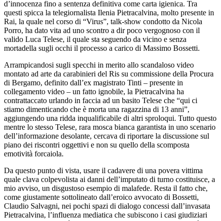
d’innocenza fino a sentenza definitiva come carta igienica. Tra
questi spicca la telegiornalista Ilenia Pietracalvina, molto presente in
Rai, la quale nel corso di “Virus”, talk-show condotto da Nicola
Porro, ha dato vita ad uno scontro a dir poco vergognoso con il
valido Luca Telese, il quale sta seguendo da vicino e senza
mortadella sugli occhi il processo a carico di Massimo Bossetti.
Arrampicandosi sugli specchi in merito allo scandaloso video
montato ad arte da carabinieri del Ris su commissione della Procura
di Bergamo, definito dall’ex magistrato Tinti – presente in
collegamento video – un fatto ignobile, la Pietracalvina ha
contrattaccato urlando in faccia ad un basito Telese che “qui ci
stiamo dimenticando che è morta una ragazzina di 13 anni”,
aggiungendo una ridda inqualificabile di altri sproloqui. Tutto questo
mentre lo stesso Telese, rara mosca bianca garantista in uno scenario
dell’informazione desolante, cercava di riportare la discussione sul
piano dei riscontri oggettivi e non su quello della scomposta
emotività forcaiola.
Da questo punto di vista, usare il cadavere di una povera vittima
quale clava colpevolista ai danni dell’imputato di turno costituisce, a
mio avviso, un disgustoso esempio di malafede. Resta il fatto che,
come giustamente sottolineato dall’eroico avvocato di Bossetti,
Claudio Salvagni, nei pochi spazi di dialogo concessi dall’invasata
Pietracalvina, l’influenza mediatica che subiscono i casi giudiziari