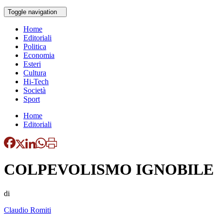
Toggle navigation
Home
Editoriali
Politica
Economia
Esteri
Cultura
Hi-Tech
Società
Sport
Home
Editoriali
COLPEVOLISMO IGNOBILE
di
Claudio Romiti