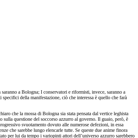
a saranno a Bologna; I conservatori e riformisti, invece, saranno a
specifici della manifestazione, ciò che interessa è quello che farà
iaro che la mossa di Bologna sia stata pensata dal vertice leghista
o sulla questione del soccorso azzurro al governo. Il guaio, però, è
l progressivo svuotamento dovuto alle numerose defezioni, in essa
renze che sarebbe lungo elencarle tutte. Se queste due anime finora
tato per lui da tempo i variopinti attori dell’universo azzurro sarebbero