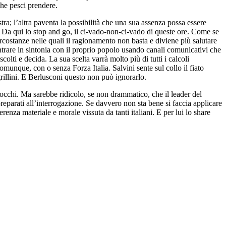
 che pesci prendere.
a; l’altra paventa la possibilità che una sua assenza possa essere
e. Da qui lo stop and go, il ci-vado-non-ci-vado di queste ore. Come se
rcostanze nelle quali il ragionamento non basta e diviene più salutare
entrare in sintonia con il proprio popolo usando canali comunicativi che
colti e decida. La sua scelta varrà molto più di tutti i calcoli
munque, con o senza Forza Italia. Salvini sente sul collo il fiato
rillini. E Berlusconi questo non può ignorarlo.
 occhi. Ma sarebbe ridicolo, se non drammatico, che il leader del
reparati all’interrogazione. Se davvero non sta bene si faccia applicare
enza materiale e morale vissuta da tanti italiani. E per lui lo share