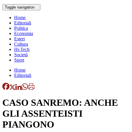
Toggle navigation
Home
Editoriali
Politica
Economia
Esteri
Cultura
Hi-Tech
Società
Sport
Home
Editoriali
CASO SANREMO: ANCHE
GLI ASSENTEISTI
PIANGONO