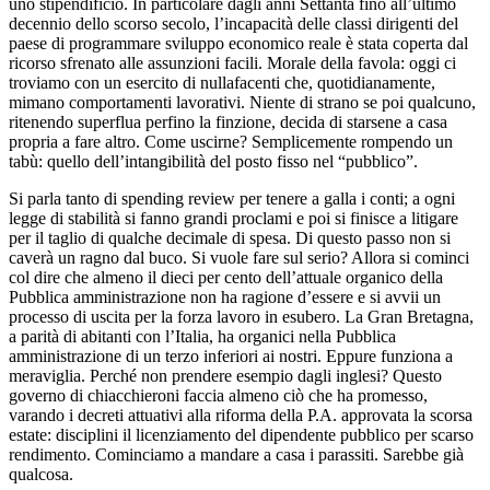
uno stipendificio. In particolare dagli anni Settanta fino all’ultimo
decennio dello scorso secolo, l’incapacità delle classi dirigenti del
paese di programmare sviluppo economico reale è stata coperta dal
ricorso sfrenato alle assunzioni facili. Morale della favola: oggi ci
troviamo con un esercito di nullafacenti che, quotidianamente,
mimano comportamenti lavorativi. Niente di strano se poi qualcuno,
ritenendo superflua perfino la finzione, decida di starsene a casa
propria a fare altro. Come uscirne? Semplicemente rompendo un
tabù: quello dell’intangibilità del posto fisso nel “pubblico”.
Si parla tanto di spending review per tenere a galla i conti; a ogni
legge di stabilità si fanno grandi proclami e poi si finisce a litigare
per il taglio di qualche decimale di spesa. Di questo passo non si
caverà un ragno dal buco. Si vuole fare sul serio? Allora si cominci
col dire che almeno il dieci per cento dell’attuale organico della
Pubblica amministrazione non ha ragione d’essere e si avvii un
processo di uscita per la forza lavoro in esubero. La Gran Bretagna,
a parità di abitanti con l’Italia, ha organici nella Pubblica
amministrazione di un terzo inferiori ai nostri. Eppure funziona a
meraviglia. Perché non prendere esempio dagli inglesi? Questo
governo di chiacchieroni faccia almeno ciò che ha promesso,
varando i decreti attuativi alla riforma della P.A. approvata la scorsa
estate: disciplini il licenziamento del dipendente pubblico per scarso
rendimento. Cominciamo a mandare a casa i parassiti. Sarebbe già
qualcosa.