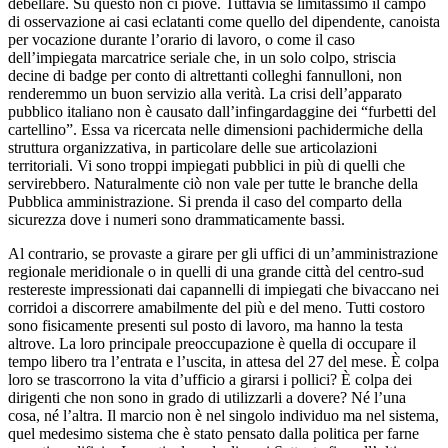
debellare. Su questo non ci piove. Tuttavia se limitassimo il campo
di osservazione ai casi eclatanti come quello del dipendente, canoista
per vocazione durante l’orario di lavoro, o come il caso
dell’impiegata marcatrice seriale che, in un solo colpo, striscia
decine di badge per conto di altrettanti colleghi fannulloni, non
renderemmo un buon servizio alla verità. La crisi dell’apparato
pubblico italiano non è causato dall’infingardaggine dei “furbetti del
cartellino”. Essa va ricercata nelle dimensioni pachidermiche della
struttura organizzativa, in particolare delle sue articolazioni
territoriali. Vi sono troppi impiegati pubblici in più di quelli che
servirebbero. Naturalmente ciò non vale per tutte le branche della
Pubblica amministrazione. Si prenda il caso del comparto della
sicurezza dove i numeri sono drammaticamente bassi.
Al contrario, se provaste a girare per gli uffici di un’amministrazione
regionale meridionale o in quelli di una grande città del centro-sud
restereste impressionati dai capannelli di impiegati che bivaccano nei
corridoi a discorrere amabilmente del più e del meno. Tutti costoro
sono fisicamente presenti sul posto di lavoro, ma hanno la testa
altrove. La loro principale preoccupazione è quella di occupare il
tempo libero tra l’entrata e l’uscita, in attesa del 27 del mese. È colpa
loro se trascorrono la vita d’ufficio a girarsi i pollici? È colpa dei
dirigenti che non sono in grado di utilizzarli a dovere? Né l’una
cosa, né l’altra. Il marcio non è nel singolo individuo ma nel sistema,
quel medesimo sistema che è stato pensato dalla politica per farne