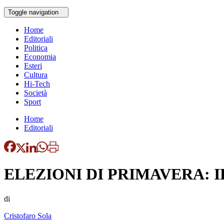
Toggle navigation
Home
Editoriali
Politica
Economia
Esteri
Cultura
Hi-Tech
Società
Sport
Home
Editoriali
ELEZIONI DI PRIMAVERA: I
di
Cristofaro Sola