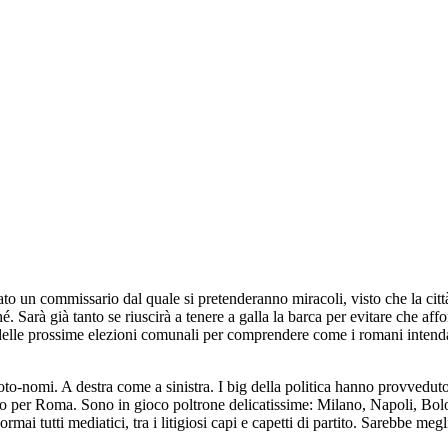
to un commissario dal quale si pretenderanno miracoli, visto che la cit
hé. Sarà già tanto se riuscirà a tenere a galla la barca per evitare che a
delle prossime elezioni comunali per comprendere come i romani intendano
o-nomi. A destra come a sinistra. I big della politica hanno provveduto, 
 solo per Roma. Sono in gioco poltrone delicatissime: Milano, Napoli, Bol
rmai tutti mediatici, tra i litigiosi capi e capetti di partito. Sarebbe m