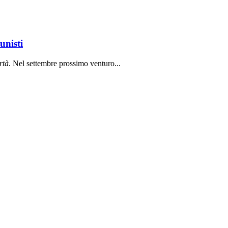
unisti
rt
à
. Nel settembre prossimo venturo...