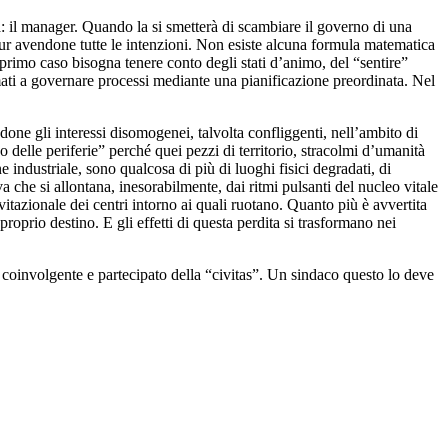
a: il manager. Quando la si smetterà di scambiare il governo di una
 pur avendone tutte le intenzioni. Non esiste alcuna formula matematica
rimo caso bisogna tenere conto degli stati d’animo, del “sentire”
mati a governare processi mediante una pianificazione preordinata. Nel
done gli interessi disomogenei, talvolta confliggenti, nell’ambito di
delle periferie” perché quei pezzi di territorio, stracolmi d’umanità
 industriale, sono qualcosa di più di luoghi fisici degradati, di
a che si allontana, inesorabilmente, dai ritmi pulsanti del nucleo vitale
itazionale dei centri intorno ai quali ruotano. Quanto più è avvertita
l proprio destino. E gli effetti di questa perdita si trasformano nei
to coinvolgente e partecipato della “civitas”. Un sindaco questo lo deve