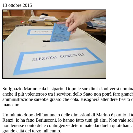
13 ottobre 2015
Su Ignazio Marino cala il sipario. Dopo le sue dimissioni verrà nomina
anche il più volenteroso tra i servitori dello Stato non potrà fare granc
amministrazione sarebbe grasso che cola. Bisognerà attendere l’esito 
mancano.
Un minuto dopo dell’annuncio delle dimissioni di Marino è partito il tot
Renzi, lo ha fatto Berlusconi, lo hanno fatto tutti gli altri. Non vale
non tenesse conto delle contingenze determinate dai duelli quotidiani, o
grande città del terzo millennio.