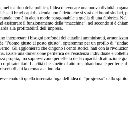
 nel teatrino della politica, l’idea di evocare una nuova divinità pagan
 è stati bravi capi d’azienda non è detto che si sarà dei buoni sindaci,
munale non è in alcun modo paragonabile a quella di una fabbrica. Nel p
 ad assicurare il funzionamento della “macchina”; nel secondo si è chia
da alla profittabilità dell’impresa.
no interpretare i bisogni profondi dei cittadini amministrati, armonizzan
e “l’uomo giusto al posto giusto”, opteremmo per un profilo di “sindaco 
rno. Gli agglomerati che cingono i centri storici, nati con la rivoluzione
ma. Esiste una dimensione periferica dell’esistenza individuale e collettiv
za propria, ma sopravvivono per effetto della capacità di attrazione grav
i corpi satellitari. La città che smette di attrarre abbandona le periferie a
a miseria di cui la cronaca ci inonda.
to avvelenato di quella insensata fuga dell’idea di “progresso” dallo spiri