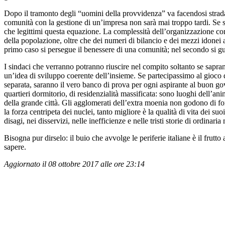
Dopo il tramonto degli “uomini della provvidenza” va facendosi strada,
comunità con la gestione di un’impresa non sarà mai troppo tardi. Se si
che legittimi questa equazione. La complessità dell’organizzazione co
della popolazione, oltre che dei numeri di bilancio e dei mezzi idonei
primo caso si persegue il benessere di una comunità; nel secondo si guar
I sindaci che verranno potranno riuscire nel compito soltanto se sapran
un’idea di sviluppo coerente dell’insieme. Se partecipassimo al gioco d
separata, saranno il vero banco di prova per ogni aspirante al buon gove
quartieri dormitorio, di residenzialità massificata: sono luoghi dell’ani
della grande città. Gli agglomerati dell’extra moenia non godono di for
la forza centripeta dei nuclei, tanto migliore è la qualità di vita dei suo
disagi, nei disservizi, nelle inefficienze e nelle tristi storie di ordinari
Bisogna pur dirselo: il buio che avvolge le periferie italiane è il frut
sapere.
Aggiornato il 08 ottobre 2017 alle ore 23:14