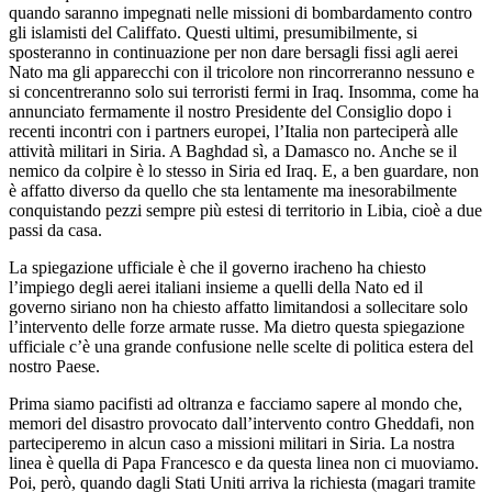
quando saranno impegnati nelle missioni di bombardamento contro
gli islamisti del Califfato. Questi ultimi, presumibilmente, si
sposteranno in continuazione per non dare bersagli fissi agli aerei
Nato ma gli apparecchi con il tricolore non rincorreranno nessuno e
si concentreranno solo sui terroristi fermi in Iraq. Insomma, come ha
annunciato fermamente il nostro Presidente del Consiglio dopo i
recenti incontri con i partners europei, l’Italia non parteciperà alle
attività militari in Siria. A Baghdad sì, a Damasco no. Anche se il
nemico da colpire è lo stesso in Siria ed Iraq. E, a ben guardare, non
è affatto diverso da quello che sta lentamente ma inesorabilmente
conquistando pezzi sempre più estesi di territorio in Libia, cioè a due
passi da casa.
La spiegazione ufficiale è che il governo iracheno ha chiesto
l’impiego degli aerei italiani insieme a quelli della Nato ed il
governo siriano non ha chiesto affatto limitandosi a sollecitare solo
l’intervento delle forze armate russe. Ma dietro questa spiegazione
ufficiale c’è una grande confusione nelle scelte di politica estera del
nostro Paese.
Prima siamo pacifisti ad oltranza e facciamo sapere al mondo che,
memori del disastro provocato dall’intervento contro Gheddafi, non
parteciperemo in alcun caso a missioni militari in Siria. La nostra
linea è quella di Papa Francesco e da questa linea non ci muoviamo.
Poi, però, quando dagli Stati Uniti arriva la richiesta (magari tramite