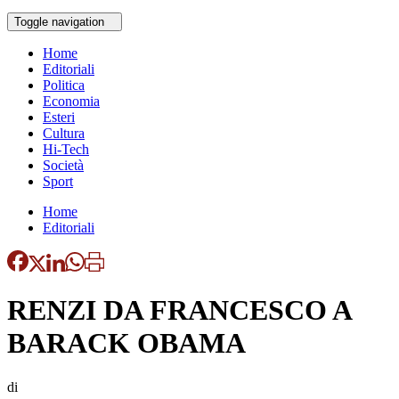
Toggle navigation
Home
Editoriali
Politica
Economia
Esteri
Cultura
Hi-Tech
Società
Sport
Home
Editoriali
RENZI DA FRANCESCO A
BARACK OBAMA
di