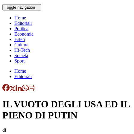
Toggle navigation
Home
Editoriali
Politica
Economia
Esteri
Cultura
Hi-Tech
Società
Sport
Home
Editoriali
IL VUOTO DEGLI USA ED IL
PIENO DI PUTIN
di