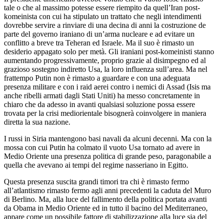
tale o che al massimo potesse essere riempito da quell’Iran post-
komeinista con cui ha stipulato un trattato che negli intendimenti
dovrebbe servire a rinviare di una decina di anni la costruzione de
parte del governo iraniano di un’arma nucleare e ad evitare un
conflitto a breve tra Teheran ed Israele. Ma il suo è rimasto un
desiderio appagato solo per metà. Gli iraniani post-komeinisti stanno
aumentando progressivamente, proprio grazie al disimpegno ed al
grazioso sostegno indiretto Usa, la loro influenza sull’area. Ma nel
frattempo Putin non è rimasto a guardare e con una adeguata
presenza militare e con i raid aerei contro i nemici di Assad (Isis ma
anche ribelli armati dagli Stati Uniti) ha messo concretamente in
chiaro che da adesso in avanti qualsiasi soluzione possa essere
trovata per la crisi mediorientale bisognerà coinvolgere in maniera
diretta la sua nazione.
I russi in Siria mantengono basi navali da alcuni decenni. Ma con la
mossa con cui Putin ha colmato il vuoto Usa tornato ad avere in
Medio Oriente una presenza politica di grande peso, paragonabile a
quella che avevano ai tempi del regime nasseriano in Egitto.
Questa presenza suscita grandi timori tra chi è rimasto fermo
all’atlantismo rimasto fermo agli anni precedenti la caduta del Muro
di Berlino. Ma, alla luce del fallimento della politica portata avanti
da Obama in Medio Oriente ed in tutto il bacino del Mediterraneo,
appare come un possibile fattore di stabilizzazione alla luce sia del