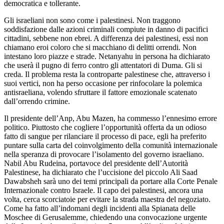
democratica e tollerante.
Gli israeliani non sono come i palestinesi. Non traggono
soddisfazione dalle azioni criminali compiute in danno di pacifici
cittadini, sebbene non ebrei. A differenza dei palestinesi, essi non
chiamano eroi coloro che si macchiano di delitti orrendi. Non
intestano loro piazze e strade. Netanyahu in persona ha dichiarato
che userà il pugno di ferro contro gli attentatori di Duma. Gli si
creda. Il problema resta la controparte palestinese che, attraverso i
suoi vertici, non ha perso occasione per rinfocolare la polemica
antisraeliana, volendo sfruttare il fattore emozionale scatenato
dall’orrendo crimine.
Il presidente dell’Anp, Abu Mazen, ha commesso l’ennesimo errore
politico. Piuttosto che cogliere l’opportunità offerta da un odioso
fatto di sangue per rilanciare il processo di pace, egli ha preferito
puntare sulla carta del coinvolgimento della comunità internazionale
nella speranza di provocare l’isolamento del governo israeliano.
Nabil Abu Rudeina, portavoce del presidente dell’Autorità
Palestinese, ha dichiarato che l’uccisione del piccolo Ali Saad
Dawabsheh sarà uno dei temi principali da portare alla Corte Penale
Internazionale contro Israele. Il capo dei palestinesi, ancora una
volta, cerca scorciatoie per evitare la strada maestra del negoziato.
Come ha fatto all’indomani degli incidenti alla Spianata delle
Moschee di Gerusalemme, chiedendo una convocazione urgente