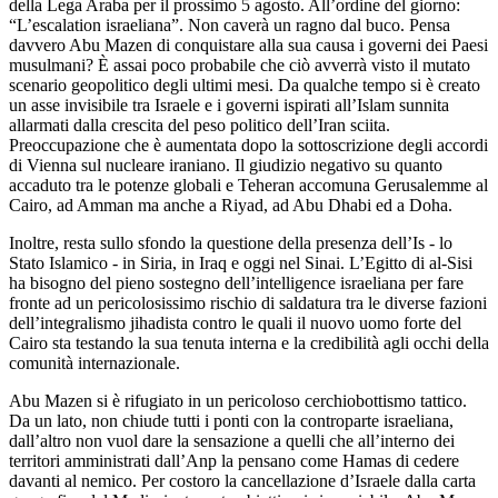
della Lega Araba per il prossimo 5 agosto. All’ordine del giorno:
“L’escalation israeliana”. Non caverà un ragno dal buco. Pensa
davvero Abu Mazen di conquistare alla sua causa i governi dei Paesi
musulmani? È assai poco probabile che ciò avverrà visto il mutato
scenario geopolitico degli ultimi mesi. Da qualche tempo si è creato
un asse invisibile tra Israele e i governi ispirati all’Islam sunnita
allarmati dalla crescita del peso politico dell’Iran sciita.
Preoccupazione che è aumentata dopo la sottoscrizione degli accordi
di Vienna sul nucleare iraniano. Il giudizio negativo su quanto
accaduto tra le potenze globali e Teheran accomuna Gerusalemme al
Cairo, ad Amman ma anche a Riyad, ad Abu Dhabi ed a Doha.
Inoltre, resta sullo sfondo la questione della presenza dell’Is - lo
Stato Islamico - in Siria, in Iraq e oggi nel Sinai. L’Egitto di al-Sisi
ha bisogno del pieno sostegno dell’intelligence israeliana per fare
fronte ad un pericolosissimo rischio di saldatura tra le diverse fazioni
dell’integralismo jihadista contro le quali il nuovo uomo forte del
Cairo sta testando la sua tenuta interna e la credibilità agli occhi della
comunità internazionale.
Abu Mazen si è rifugiato in un pericoloso cerchiobottismo tattico.
Da un lato, non chiude tutti i ponti con la controparte israeliana,
dall’altro non vuol dare la sensazione a quelli che all’interno dei
territori amministrati dall’Anp la pensano come Hamas di cedere
davanti al nemico. Per costoro la cancellazione d’Israele dalla carta