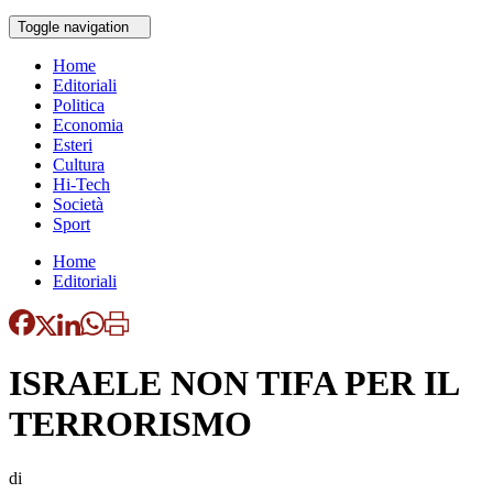
Toggle navigation
Home
Editoriali
Politica
Economia
Esteri
Cultura
Hi-Tech
Società
Sport
Home
Editoriali
ISRAELE NON TIFA PER IL
TERRORISMO
di