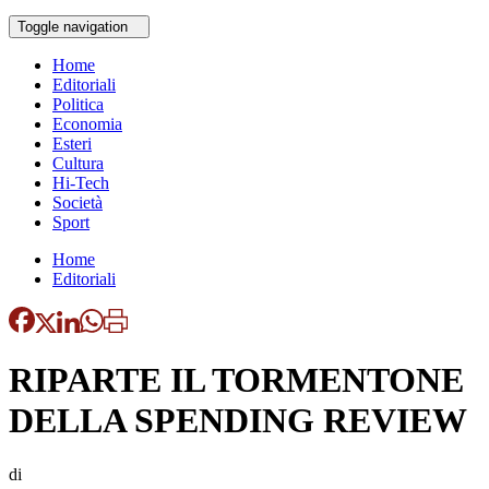
Toggle navigation
Home
Editoriali
Politica
Economia
Esteri
Cultura
Hi-Tech
Società
Sport
Home
Editoriali
RIPARTE IL TORMENTONE
DELLA SPENDING REVIEW
di