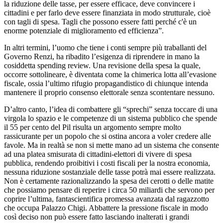
la riduzione delle tasse, per essere efficace, deve convincere i
cittadini e per farlo deve essere finanziata in modo strutturale, cioè
con tagli di spesa. Tagli che possono essere fatti perché c'è un
enorme potenziale di miglioramento ed efficienza”.
In altri termini, l’uomo che tiene i conti sempre più traballanti del
Governo Renzi, ha ribadito l’esigenza di riprendere in mano la
cosiddetta spending review. Una revisione della spesa la quale,
occorre sottolineare, è diventata come la chimerica lotta all’evasione
fiscale, ossia l’ultimo rifugio propagandistico di chiunque intenda
mantenere il proprio consenso elettorale senza scontentare nessuno.
D’altro canto, l’idea di combattere gli “sprechi” senza toccare di una
virgola lo spazio e le competenze di un sistema pubblico che spende
il 55 per cento del Pil risulta un argomento sempre molto
rassicurante per un popolo che si ostina ancora a voler credere alle
favole. Ma in realtà se non si mette mano ad un sistema che consente
ad una platea smisurata di cittadini-elettori di vivere di spesa
pubblica, rendendo proibitivi i costi fiscali per la nostra economia,
nessuna riduzione sostanziale delle tasse potrà mai essere realizzata.
Non è certamente razionalizzando la spesa dei cerotti o delle matite
che possiamo pensare di reperire i circa 50 miliardi che servono per
coprire l’ultima, fantascientifica promessa avanzata dal ragazzotto
che occupa Palazzo Chigi. Abbattere la pressione fiscale in modo
così deciso non può essere fatto lasciando inalterati i grandi