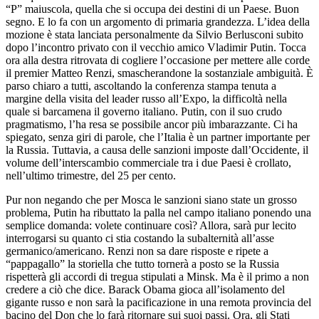
“P” maiuscola, quella che si occupa dei destini di un Paese. Buon
segno. E lo fa con un argomento di primaria grandezza. L’idea della
mozione è stata lanciata personalmente da Silvio Berlusconi subito
dopo l’incontro privato con il vecchio amico Vladimir Putin. Tocca
ora alla destra ritrovata di cogliere l’occasione per mettere alle corde
il premier Matteo Renzi, smascherandone la sostanziale ambiguità. È
parso chiaro a tutti, ascoltando la conferenza stampa tenuta a
margine della visita del leader russo all’Expo, la difficoltà nella
quale si barcamena il governo italiano. Putin, con il suo crudo
pragmatismo, l’ha resa se possibile ancor più imbarazzante. Ci ha
spiegato, senza giri di parole, che l’Italia è un partner importante per
la Russia. Tuttavia, a causa delle sanzioni imposte dall’Occidente, il
volume dell’interscambio commerciale tra i due Paesi è crollato,
nell’ultimo trimestre, del 25 per cento.
Pur non negando che per Mosca le sanzioni siano state un grosso
problema, Putin ha ributtato la palla nel campo italiano ponendo una
semplice domanda: volete continuare così? Allora, sarà pur lecito
interrogarsi su quanto ci stia costando la subalternità all’asse
germanico/americano. Renzi non sa dare risposte e ripete a
“pappagallo” la storiella che tutto tornerà a posto se la Russia
rispetterà gli accordi di tregua stipulati a Minsk. Ma è il primo a non
credere a ciò che dice. Barack Obama gioca all’isolamento del
gigante russo e non sarà la pacificazione in una remota provincia del
bacino del Don che lo farà ritornare sui suoi passi. Ora, gli Stati