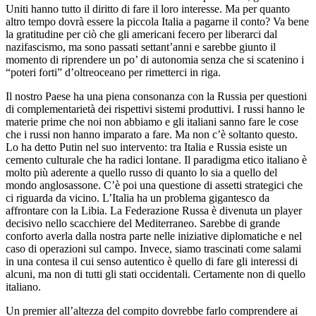
Uniti hanno tutto il diritto di fare il loro interesse. Ma per quanto
altro tempo dovrà essere la piccola Italia a pagarne il conto? Va bene
la gratitudine per ciò che gli americani fecero per liberarci dal
nazifascismo, ma sono passati settant’anni e sarebbe giunto il
momento di riprendere un po’ di autonomia senza che si scatenino i
“poteri forti” d’oltreoceano per rimetterci in riga.
Il nostro Paese ha una piena consonanza con la Russia per questioni
di complementarietà dei rispettivi sistemi produttivi. I russi hanno le
materie prime che noi non abbiamo e gli italiani sanno fare le cose
che i russi non hanno imparato a fare. Ma non c’è soltanto questo.
Lo ha detto Putin nel suo intervento: tra Italia e Russia esiste un
cemento culturale che ha radici lontane. Il paradigma etico italiano è
molto più aderente a quello russo di quanto lo sia a quello del
mondo anglosassone. C’è poi una questione di assetti strategici che
ci riguarda da vicino. L’Italia ha un problema gigantesco da
affrontare con la Libia. La Federazione Russa è divenuta un player
decisivo nello scacchiere del Mediterraneo. Sarebbe di grande
conforto averla dalla nostra parte nelle iniziative diplomatiche e nel
caso di operazioni sul campo. Invece, siamo trascinati come salami
in una contesa il cui senso autentico è quello di fare gli interessi di
alcuni, ma non di tutti gli stati occidentali. Certamente non di quello
italiano.
Un premier all’altezza del compito dovrebbe farlo comprendere ai