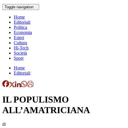
Toggle navigation
Home
Editoriali
Politica
Economia
Esteri
Cultura
Hi-Tech
Società
Sport
Home
Editoriali
IL POPULISMO
ALL’AMATRICIANA
di