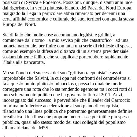
posizioni di Syriza e Podemos. Posizioni, dunque, distanti anni luce
dal rigorismo, in verità piuttosto blando, dei Paesi del Nord Europa,
malgrado la Lega in particolare abbia rimarcato per decenni una
certa affinità economica e culturale dei suoi territori con quella stessa
Europa del Nord.
Sta di fatto che molte cose accomunano leghisti e grillini, a
cominciare dal ritorno - a mio avviso più che catastrofico - ad una
moneta nazionale, per finire con tutta una serie di richieste di spesa,
come ad esempio la difesa ad oltranza di un sistema previdenziale
sostanzialmente fallito, che se applicate porterebbero rapidamente
l’Italia alla bancarotta.
Ma sull’onda dei successi del suo “grillismo-lepenista” è assai
improbabile che Salvini, la cui opa nei confronti del centrodestra si
fa a questo punto piuttosto minacciosa, possa in qualche modo
correggere una rotta che lo sta rendendo egemone tra i cocci rotti di
uno schieramento politico che ha governato fino al 2011. Anzi,
incoraggiato dal successo, è prevedibile che il leader del Carroccio
imprima un’ulteriore accelerazione al suo piano di conquista,
rilanciando una linea politica che potremmo generosamente definire
irrealistica. Una linea che propone meno tasse per tutti e più spesa
pubblica, quasi allo stesso modo dei suoi colleghi del populismo
all’amatriciana del M5S.