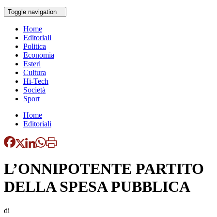
Toggle navigation
Home
Editoriali
Politica
Economia
Esteri
Cultura
Hi-Tech
Società
Sport
Home
Editoriali
L’ONNIPOTENTE PARTITO
DELLA SPESA PUBBLICA
di