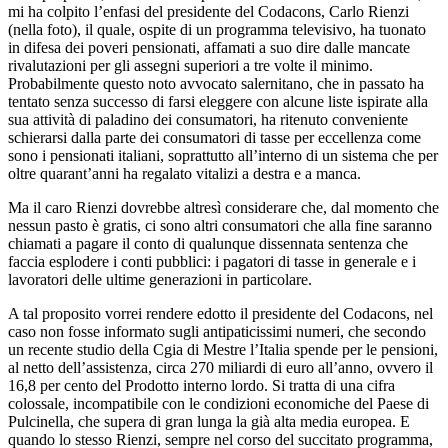
mi ha colpito l’enfasi del presidente del Codacons, Carlo Rienzi
(nella foto), il quale, ospite di un programma televisivo, ha tuonato
in difesa dei poveri pensionati, affamati a suo dire dalle mancate
rivalutazioni per gli assegni superiori a tre volte il minimo.
Probabilmente questo noto avvocato salernitano, che in passato ha
tentato senza successo di farsi eleggere con alcune liste ispirate alla
sua attività di paladino dei consumatori, ha ritenuto conveniente
schierarsi dalla parte dei consumatori di tasse per eccellenza come
sono i pensionati italiani, soprattutto all’interno di un sistema che per
oltre quarant’anni ha regalato vitalizi a destra e a manca.
Ma il caro Rienzi dovrebbe altresì considerare che, dal momento che
nessun pasto è gratis, ci sono altri consumatori che alla fine saranno
chiamati a pagare il conto di qualunque dissennata sentenza che
faccia esplodere i conti pubblici: i pagatori di tasse in generale e i
lavoratori delle ultime generazioni in particolare.
A tal proposito vorrei rendere edotto il presidente del Codacons, nel
caso non fosse informato sugli antipaticissimi numeri, che secondo
un recente studio della Cgia di Mestre l’Italia spende per le pensioni,
al netto dell’assistenza, circa 270 miliardi di euro all’anno, ovvero il
16,8 per cento del Prodotto interno lordo. Si tratta di una cifra
colossale, incompatibile con le condizioni economiche del Paese di
Pulcinella, che supera di gran lunga la già alta media europea. E
quando lo stesso Rienzi, sempre nel corso del succitato programma,