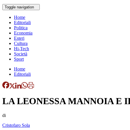
Toggle navigation
Home
Editoriali
Politica
Economia
Esteri
Cultura
Hi-Tech
Società
Sport
Home
Editoriali
LA LEONESSA MANNOIA E 
di
Cristofaro Sola