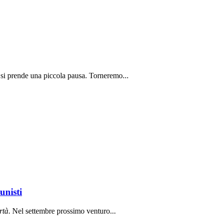
 si prende una piccola pausa. Torneremo...
unisti
rt
à
. Nel settembre prossimo venturo...