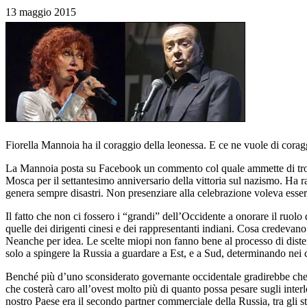
13 maggio 2015
Fiorella Mannoia ha il coraggio della leonessa. E ce ne vuole di coragg
La Mannoia posta su Facebook un commento col quale ammette di trovare
Mosca per il settantesimo anniversario della vittoria sul nazismo. Ha ra
genera sempre disastri. Non presenziare alla celebrazione voleva esser
Il fatto che non ci fossero i “grandi” dell’Occidente a onorare il ruolo
quelle dei dirigenti cinesi e dei rappresentanti indiani. Cosa credevano
Neanche per idea. Le scelte miopi non fanno bene al processo di disten
solo a spingere la Russia a guardare a Est, e a Sud, determinando nei 
Benché più d’uno sconsiderato governante occidentale gradirebbe che s
che costerà caro all’ovest molto più di quanto possa pesare sugli interloc
nostro Paese era il secondo partner commerciale della Russia, tra gli s