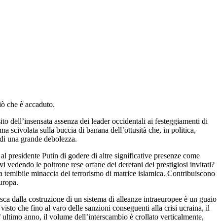
iò che è accaduto.
 dell’insensata assenza dei leader occidentali ai festeggiamenti di
a scivolata sulla buccia di banana dell’ottusità che, in politica,
e di una grande debolezza.
 al presidente Putin di godere di altre significative presenze come
vi vedendo le poltrone rese orfane dei deretani dei prestigiosi invitati?
a temibile minaccia del terrorismo di matrice islamica. Contribuiscono
uropa.
ca dalla costruzione di un sistema di alleanze intraeuropee è un guaio
visto che fino al varo delle sanzioni conseguenti alla crisi ucraina, il
 ultimo anno, il volume dell’interscambio è crollato verticalmente,