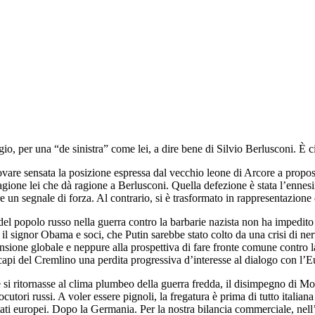
io, per una “de sinistra” come lei, a dire bene di Silvio Berlusconi. È c
 sensata la posizione espressa dal vecchio leone di Arcore a proposito
gione lei che dà ragione a Berlusconi. Quella defezione è stata l’ennesim
e un segnale di forza. Al contrario, si è trasformato in rappresentazion
 del popolo russo nella guerra contro la barbarie nazista non ha impedito
 il signor Obama e soci, che Putin sarebbe stato colto da una crisi di ner
sione globale e neppure alla prospettiva di fare fronte comune contro l
capi del Cremlino una perdita progressiva d’interesse al dialogo con l’E
i ritornasse al clima plumbeo della guerra fredda, il disimpegno di Mos
utori russi. A voler essere pignoli, la fregatura è prima di tutto italiana 
tati europei. Dopo la Germania. Per la nostra bilancia commerciale, nell’