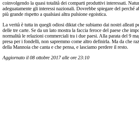
coinvolgendo la quasi totalità dei comparti produttivi interessati. Nat
adeguatamente gli interessi nazionali. Dovrebbe spiegare del perché ab
più grande rispetto a qualsiasi altra pulsione egoistica.
La verità è tutta in quegli odiosi diktat che subiamo dai nostri alleati
delle tre carte. Se da un lato mostra la faccia feroce del paese che impo
normalità le relazioni commerciali tra i due paesi. Alla parata del 9 m
presa per i fondelli, non sapremmo come altro definirla. Ma da che ra
della Mannoia che canta e che pensa, e lasciamo perdere il resto.
Aggiornato il 08 ottobre 2017 alle ore 23:10