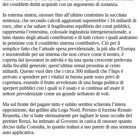
dei cosiddetti diritti acquisiti con un argomento di sostanza.
In estrema sintesi, onorare fino all’ultimo centesimo la succitata
sentenza, che secondo calcoli aggiornati supererebbe i 16 miliardi di
euro, oltre a far saltare il fragilissimo equilibrio dei conti pubblici,
rappresenta l’ennesima, colossale ingiustizia intergenerazionale, a
tutto danno degli attuali contribuenti e di tutti coloro i quali andranno
in pensione con il cosiddetto sistema contributivo. Ciò per il
semplice fatto che l’attuale spesa previdenziale, la più alta d’Europa
e insostenibile per un sistema che non cresce come il nostro, è
coperta dai lavoratori in attività e da una quota crescente prelevata
dalla fiscalità generale; quest’ultima ormai prossima ai cento
miliardi. Questo vuol dire che i circa 300 miliardi che l’Inps è
arrivato a spendere per i vitalizi in buona parte sono privi di
copertura, essendo il frutto avvelenato di una lunga politica di
sperperi pubblici con i quali si è usato e si continua ad usare il
settore previdenziale come un grande serbatoio di voti.
Ma sul fronte del pagare tutto e subito sembra schierata l’intera
opposizione, dai grillini alla Lega Nord. Persino il forzista Renato
Brunetta, che si batte strenuamente per tagliare le tasse occulte del
premier Renzi, ha intimato al Governo in carica di onorare quanto
deciso dalla Consulta, in quanto trattasi a suo parere di una sentenza
auto applicativa.