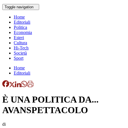
Toggle navigation
Home
Editoriali
Politica
Economia
Esteri
Cultura
Hi-Tech
Società
Sport
Home
Editoriali
È UNA POLITICA DA...
AVANSPETTACOLO
di