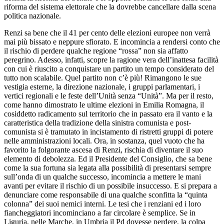
riforma del sistema elettorale che la dovrebbe cancellare dalla scena
politica nazionale.
Renzi sa bene che il 41 per cento delle elezioni europee non verrà
mai più bissato e neppure sfiorato. E incomincia a rendersi conto che
il rischio di perdere qualche regione “rossa” non sia affatto
peregrino. Adesso, infatti, scopre la ragione vera dell’inattesa facilità
con cui è riuscito a conquistare un partito un tempo considerato del
tutto non scalabile. Quel partito non c’è più! Rimangono le sue
vestigia esterne, la direzione nazionale, i gruppi parlamentari, i
vertici regionali e le feste dell’Unità senza “Unità”. Ma per il resto,
come hanno dimostrato le ultime elezioni in Emilia Romagna, il
cosiddetto radicamento sul territorio che in passato era il vanto e la
caratteristica della tradizione della sinistra comunista e post-
comunista si è tramutato in incistamento di ristretti gruppi di potere
nelle amministrazioni locali. Ora, in sostanza, quel vuoto che ha
favorito la folgorante ascesa di Renzi, rischia di diventare il suo
elemento di debolezza. Ed il Presidente del Consiglio, che sa bene
come la sua fortuna sia legata alla possibilità di presentarsi sempre
sull’onda di un qualche successo, incomincia a mettere le mani
avanti per evitare il rischio di un possibile insuccesso. E si prepara a
denunciare come responsabile di una qualche sconfitta la “quinta
colonna” dei suoi nemici interni. Le tesi che i renziani ed i loro
fiancheggiatori incominciano a far circolare è semplice. Se in
Liguria, nelle Marche, in Umbria il Pd dovesse perdere, la colpa