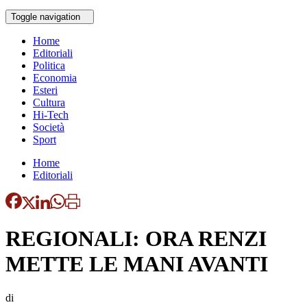
Toggle navigation
Home
Editoriali
Politica
Economia
Esteri
Cultura
Hi-Tech
Società
Sport
Home
Editoriali
REGIONALI: ORA RENZI
METTE LE MANI AVANTI
di