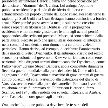
presidente statunitense Barack Obama non perde occasione per
denunciare il “dramma” dell’Ucraina. Lui arringa l’opinione
pubblica occidentale parlando di desiderio di libertà e di
affrancamento del popolo ucraino dal giogo russo. Per sostenerne le
ragioni, gli Stati Uniti e la Gran Bretagna hanno cominciato a fornire
armi a Kiev perché possa avere la meglio sulla serpe cresciuta in
seno: i separatisti filorussi del Donbass. Per la propaganda
occidentale è moralmente giusto dare le armi agli ucraini perché,
opponendosi alle sedicenti pretese di Mosca, si sono schierati dalla
parte giusta. Peccato però che quegli stessi desiderosi di integrarsi
nella comunità occidentale non rinuncino a certi loro vizietti
pericolosi. Hanno deciso, ad esempio, di celebrare l’anniversario
della nascita di Petro Dyachenko. Il galantuomo, vissuto nel secolo
scorso, per volontà del governo di Kiev verrà ricordato come eroe
nazionale. Ma i dirigenti ucraini dimenticano che Dyachenko, come
l’altro “eroe” ucraino Stepan Bandera, abbia combattuto durante la
Seconda guerra mondiale dalla parte dei tedeschi. Come ufficiale
aggregato alle SS, Dyachenko si macchiò di gravi crimini di guerra
contro polacchi ed ebrei. Partecipò alla distruzione del ghetto di
Varsavia, ovviamente dalla parte dei carnefici. Per il suo lavoro di
collaborazionista fu premiato dal Führer con la croce di ferro.
Scampò, nel 1945, alla vendetta dei sovietici. Riparato in Austria,
ebbe l’astuzia di consegnarsi agli americani.
Ora, anche l’opinione pubblica deve bersi le fesserie della