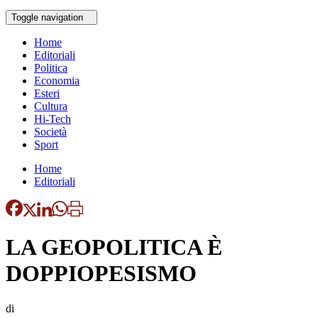
Toggle navigation
Home
Editoriali
Politica
Economia
Esteri
Cultura
Hi-Tech
Società
Sport
Home
Editoriali
LA GEOPOLITICA È
DOPPIOPESISMO
di