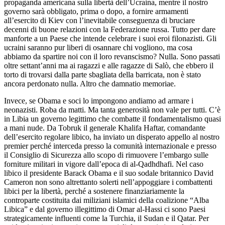
propaganda americana sulla libertà dell’Ucraina, mentre il nostro
governo sarà obbligato, prima o dopo, a fornire armamenti
all’esercito di Kiev con l’inevitabile conseguenza di bruciare
decenni di buone relazioni con la Federazione russa. Tutto per dare
manforte a un Paese che intende celebrare i suoi eroi filonazisti. Gli
ucraini saranno pur liberi di osannare chi vogliono, ma cosa
abbiamo da spartire noi con il loro revanscismo? Nulla. Sono passati
oltre settant’anni ma ai ragazzi e alle ragazze di Salò, che ebbero il
torto di trovarsi dalla parte sbagliata della barricata, non è stato
ancora perdonato nulla. Altro che damnatio memoriae.
Invece, se Obama e soci lo impongono andiamo ad armare i
neonazisti. Roba da matti. Ma tanta generosità non vale per tutti. C’è
in Libia un governo legittimo che combatte il fondamentalismo quasi
a mani nude. Da Tobruk il generale Khalifa Haftar, comandante
dell’esercito regolare libico, ha inviato un disperato appello al nostro
premier perché interceda presso la comunità internazionale e presso
il Consiglio di Sicurezza allo scopo di rimuovere l’embargo sulle
forniture militari in vigore dall’epoca di al-Qadhdhafi. Nel caso
libico il presidente Barack Obama e il suo sodale britannico David
Cameron non sono altrettanto solerti nell’appoggiare i combattenti
libici per la libertà, perché a sostenere finanziariamente la
controparte costituita dai miliziani islamici della coalizione “Alba
Libica” e dal governo illegittimo di Omar al-Hassi ci sono Paesi
strategicamente influenti come la Turchia, il Sudan e il Qatar. Per