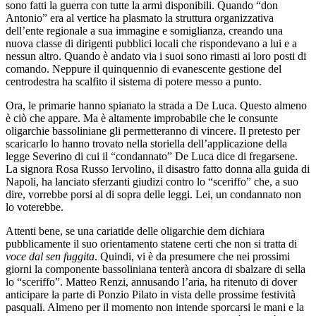
sono fatti la guerra con tutte la armi disponibili. Quando “don
Antonio” era al vertice ha plasmato la struttura organizzativa
dell’ente regionale a sua immagine e somiglianza, creando una
nuova classe di dirigenti pubblici locali che rispondevano a lui e a
nessun altro. Quando è andato via i suoi sono rimasti ai loro posti di
comando. Neppure il quinquennio di evanescente gestione del
centrodestra ha scalfito il sistema di potere messo a punto.
Ora, le primarie hanno spianato la strada a De Luca. Questo almeno
è ciò che appare. Ma è altamente improbabile che le consunte
oligarchie bassoliniane gli permetteranno di vincere. Il pretesto per
scaricarlo lo hanno trovato nella storiella dell’applicazione della
legge Severino di cui il “condannato” De Luca dice di fregarsene.
La signora Rosa Russo Iervolino, il disastro fatto donna alla guida di
Napoli, ha lanciato sferzanti giudizi contro lo “sceriffo” che, a suo
dire, vorrebbe porsi al di sopra delle leggi. Lei, un condannato non
lo voterebbe.
Attenti bene, se una cariatide delle oligarchie dem dichiara
pubblicamente il suo orientamento statene certi che non si tratta di
voce dal sen fuggita
. Quindi, vi è da presumere che nei prossimi
giorni la componente bassoliniana tenterà ancora di sbalzare di sella
lo “sceriffo”. Matteo Renzi, annusando l’aria, ha ritenuto di dover
anticipare la parte di Ponzio Pilato in vista delle prossime festività
pasquali. Almeno per il momento non intende sporcarsi le mani e la