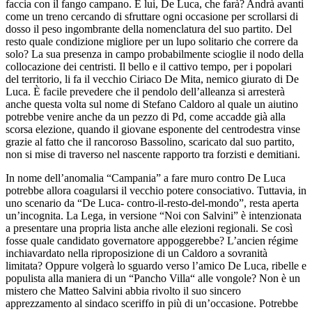
faccia con il fango campano. E lui, De Luca, che farà? Andrà avanti
come un treno cercando di sfruttare ogni occasione per scrollarsi di
dosso il peso ingombrante della nomenclatura del suo partito. Del
resto quale condizione migliore per un lupo solitario che correre da
solo? La sua presenza in campo probabilmente scioglie il nodo della
collocazione dei centristi. Il bello e il cattivo tempo, per i popolari
del territorio, li fa il vecchio Ciriaco De Mita, nemico giurato di De
Luca. È facile prevedere che il pendolo dell’alleanza si arresterà
anche questa volta sul nome di Stefano Caldoro al quale un aiutino
potrebbe venire anche da un pezzo di Pd, come accadde già alla
scorsa elezione, quando il giovane esponente del centrodestra vinse
grazie al fatto che il rancoroso Bassolino, scaricato dal suo partito,
non si mise di traverso nel nascente rapporto tra forzisti e demitiani.
In nome dell’anomalia “Campania” a fare muro contro De Luca
potrebbe allora coagularsi il vecchio potere consociativo. Tuttavia, in
uno scenario da “De Luca- contro-il-resto-del-mondo”, resta aperta
un’incognita. La Lega, in versione “Noi con Salvini” è intenzionata
a presentare una propria lista anche alle elezioni regionali. Se così
fosse quale candidato governatore appoggerebbe? L’ancien régime
inchiavardato nella riproposizione di un Caldoro a sovranità
limitata? Oppure volgerà lo sguardo verso l’amico De Luca, ribelle e
populista alla maniera di un “Pancho Villa“ alle vongole? Non è un
mistero che Matteo Salvini abbia rivolto il suo sincero
apprezzamento al sindaco sceriffo in più di un’occasione. Potrebbe