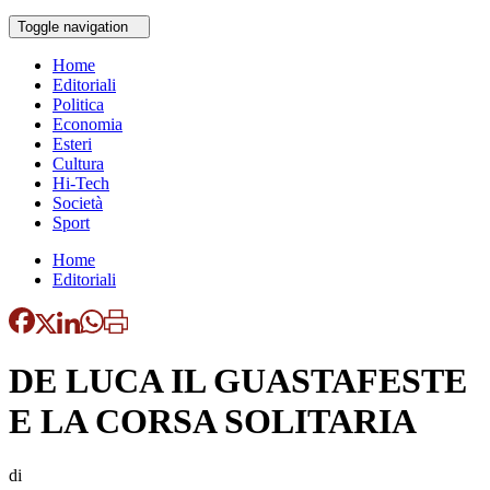
Toggle navigation
Home
Editoriali
Politica
Economia
Esteri
Cultura
Hi-Tech
Società
Sport
Home
Editoriali
DE LUCA IL GUASTAFESTE
E LA CORSA SOLITARIA
di