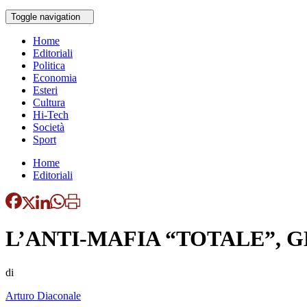
Toggle navigation
Home
Editoriali
Politica
Economia
Esteri
Cultura
Hi-Tech
Società
Sport
Home
Editoriali
L’ANTI-MAFIA “TOTALE”, G
di
Arturo Diaconale