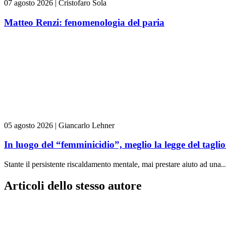
07 agosto 2026
|
Cristofaro Sola
Matteo Renzi: fenomenologia del paria
05 agosto 2026
|
Giancarlo Lehner
In luogo del “femminicidio”, meglio la legge del tag
Stante il persistente riscaldamento mentale, mai prestare aiuto ad una..
Articoli dello stesso autore