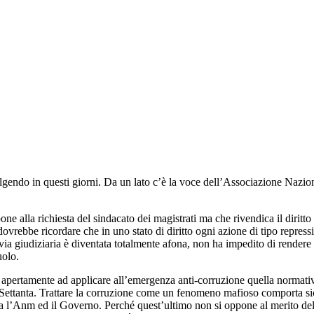
svolgendo in questi giorni. Da un lato c’è la voce dell’Associazione Nazi
one alla richiesta del sindacato dei magistrati ma che rivendica il diritt
ovrebbe ricordare che in uno stato di diritto ogni azione di tipo repressi
ia giudiziaria è diventata totalmente afona, non ha impedito di rendere e
uolo.
 apertamente ad applicare all’emergenza anti-corruzione quella normativa
i Settanta. Trattare la corruzione come un fenomeno mafioso comporta si
tra l’Anm ed il Governo. Perché quest’ultimo non si oppone al merito dell