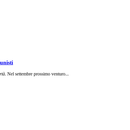
unisti
rt
à
. Nel settembre prossimo venturo...