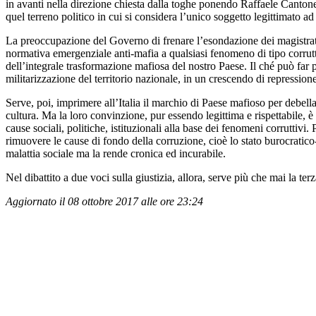
in avanti nella direzione chiesta dalla toghe ponendo Raffaele Cantone
quel terreno politico in cui si considera l’unico soggetto legittimato ad
La preoccupazione del Governo di frenare l’esondazione dei magistrati 
normativa emergenziale anti-mafia a qualsiasi fenomeno di tipo corrut
dell’integrale trasformazione mafiosa del nostro Paese. Il ché può far p
militarizzazione del territorio nazionale, in un crescendo di repression
Serve, poi, imprimere all’Italia il marchio di Paese mafioso per debell
cultura. Ma la loro convinzione, pur essendo legittima e rispettabile, è 
cause sociali, politiche, istituzionali alla base dei fenomeni corruttiv
rimuovere le cause di fondo della corruzione, cioè lo stato burocratico-a
malattia sociale ma la rende cronica ed incurabile.
Nel dibattito a due voci sulla giustizia, allora, serve più che mai la ter
Aggiornato il 08 ottobre 2017 alle ore 23:24