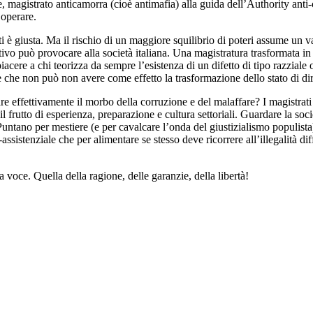
, magistrato anticamorra (cioè antimafia) alla guida dell’Authority anti
 operare.
è giusta. Ma il rischio di un maggiore squilibrio di poteri assume un va
tivo può provocare alla società italiana. Una magistratura trasformata 
iacere a chi teorizza da sempre l’esistenza di un difetto di tipo razziale 
e che non può non avere come effetto la trasformazione dello stato di dirit
are effettivamente il morbo della corruzione e del malaffare? I magistrati
il frutto di esperienza, preparazione e cultura settoriali. Guardare la so
i. Puntano per mestiere (e per cavalcare l’onda del giustizialismo populi
ssistenziale che per alimentare se stesso deve ricorrere all’illegalità dif
za voce. Quella della ragione, delle garanzie, della libertà!