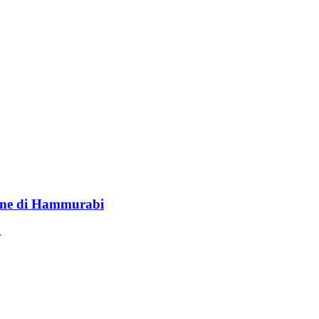
lione di Hammurabi
.