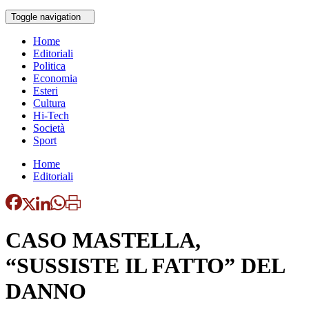
Toggle navigation
Home
Editoriali
Politica
Economia
Esteri
Cultura
Hi-Tech
Società
Sport
Home
Editoriali
CASO MASTELLA,
“SUSSISTE IL FATTO” DEL
DANNO