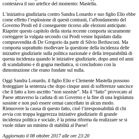
contestava il suo artefice del momento: Mastella.
L’iniziativa giudiziaria contro Sandra Lonardo e suo figlio Elio ebbe
come effetto l’esplosione di questi contrasti, l’affondamento del
Governo Prodi ed il conseguente ricorso alle elezioni anticipate.
Riaprire questo capitolo della storia recente comporta sicuramente
correggere la vulgata secondo cui Prodi venne liquidato dalla
compravendita di De Gregorio da parte di Silvio Berlusconi. Ma
comporta soprattutto risollevare la questione della incidenza delle
iniziative giudiziarie sulla politica nazionale e della irreparabilità di
questa incidenza quando le iniziative giudiziarie, dopo anni ed anni
di scandalismo e di gogna mediatica, si concludono con la
dimostrazione che erano fondate sul nulla.
Oggi Sandra Lonardo, il figlio Elio e Clemente Mastella possono
festeggiare la sentenza che dopo cinque anni di sofferenze sancisce
che il fatto a loro ascritto “non sussiste”. Ma il “fatto” provocato al
Paese attraverso la caduta di un Governo e la fine di una legislatura
sussiste e non può essere ormai cancellato in alcun modo.
Rimuovere la causa di questo fatto, cioè l’irresponsabilità di chi
avvia con troppa leggerezza iniziative giudiziarie di grande
incidenza politica e sociale, è la prima riforma da realizzare se si
vuole ridare un minimo di stabilità al Paese!
Aggiornato il 08 ottobre 2017 alle ore 23:20