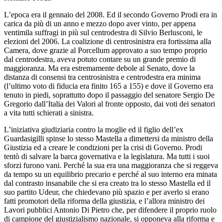
L’epoca era il gennaio del 2008. Ed il secondo Governo Prodi era in
carica da più di un anno e mezzo dopo aver vinto, per appena
ventimila suffragi in più sul centrodestra di Silvio Berlusconi, le
elezioni del 2006. La coalizione di centrosinistra era fortissima alla
Camera, dove grazie al Porcellum approvato a suo tempo proprio
dal centrodestra, aveva potuto contare su un grande premio di
maggioranza. Ma era estremamente debole al Senato, dove la
distanza di consensi tra centrosinistra e centrodestra era minima
(l’ultimo voto di fiducia era finito 165 a 155) e dove il Governo era
tenuto in piedi, soprattutto dopo il passaggio del senatore Sergio De
Gregorio dall’Italia dei Valori al fronte opposto, dai voti dei senatori
a vita tutti schierati a sinistra.
L’iniziativa giudiziaria contro la moglie ed il figlio dell’ex
Guardasigilli spinse lo stesso Mastella a dimettersi da ministro della
Giustizia ed a creare le condizioni per la crisi di Governo. Prodi
tentò di salvare la barca governativa e la legislatura. Ma tutti i suoi
sforzi furono vani. Perché la sua era una maggioranza che si reggeva
da tempo su un equilibrio precario e perché al suo interno era minata
dal contrasto insanabile che si era creato tra lo stesso Mastella ed il
suo partito Udeur, che chiedevano più spazio e per averlo si erano
fatti promotori della riforma della giustizia, e l’allora ministro dei
Lavori pubblici Antonio Di Pietro che, per difendere il proprio ruolo
di campione del giustizialismo nazionale, si opponeva alla riforma e