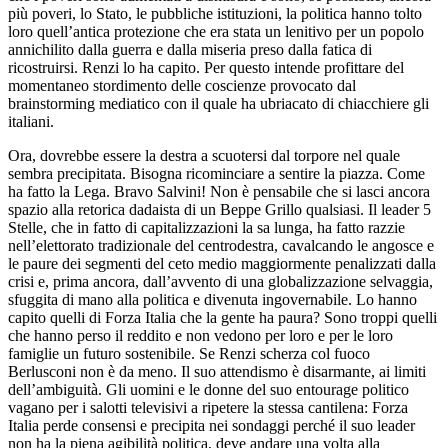
più poveri, lo Stato, le pubbliche istituzioni, la politica hanno tolto
loro quell’antica protezione che era stata un lenitivo per un popolo
annichilito dalla guerra e dalla miseria preso dalla fatica di
ricostruirsi. Renzi lo ha capito. Per questo intende profittare del
momentaneo stordimento delle coscienze provocato dal
brainstorming mediatico con il quale ha ubriacato di chiacchiere gli
italiani.
Ora, dovrebbe essere la destra a scuotersi dal torpore nel quale
sembra precipitata. Bisogna ricominciare a sentire la piazza. Come
ha fatto la Lega. Bravo Salvini! Non è pensabile che si lasci ancora
spazio alla retorica dadaista di un Beppe Grillo qualsiasi. Il leader 5
Stelle, che in fatto di capitalizzazioni la sa lunga, ha fatto razzie
nell’elettorato tradizionale del centrodestra, cavalcando le angosce e
le paure dei segmenti del ceto medio maggiormente penalizzati dalla
crisi e, prima ancora, dall’avvento di una globalizzazione selvaggia,
sfuggita di mano alla politica e divenuta ingovernabile. Lo hanno
capito quelli di Forza Italia che la gente ha paura? Sono troppi quelli
che hanno perso il reddito e non vedono per loro e per le loro
famiglie un futuro sostenibile. Se Renzi scherza col fuoco
Berlusconi non è da meno. Il suo attendismo è disarmante, ai limiti
dell’ambiguità. Gli uomini e le donne del suo entourage politico
vagano per i salotti televisivi a ripetere la stessa cantilena: Forza
Italia perde consensi e precipita nei sondaggi perché il suo leader
non ha la piena agibilità politica, deve andare una volta alla