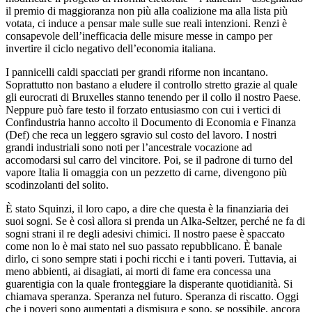
il premio di maggioranza non più alla coalizione ma alla lista più
votata, ci induce a pensar male sulle sue reali intenzioni. Renzi è
consapevole dell’inefficacia delle misure messe in campo per
invertire il ciclo negativo dell’economia italiana.
I pannicelli caldi spacciati per grandi riforme non incantano.
Soprattutto non bastano a eludere il controllo stretto grazie al quale
gli eurocrati di Bruxelles stanno tenendo per il collo il nostro Paese.
Neppure può fare testo il forzato entusiasmo con cui i vertici di
Confindustria hanno accolto il Documento di Economia e Finanza
(Def) che reca un leggero sgravio sul costo del lavoro. I nostri
grandi industriali sono noti per l’ancestrale vocazione ad
accomodarsi sul carro del vincitore. Poi, se il padrone di turno del
vapore Italia li omaggia con un pezzetto di carne, divengono più
scodinzolanti del solito.
È stato Squinzi, il loro capo, a dire che questa è la finanziaria dei
suoi sogni. Se è così allora si prenda un Alka-Seltzer, perché ne fa di
sogni strani il re degli adesivi chimici. Il nostro paese è spaccato
come non lo è mai stato nel suo passato repubblicano. È banale
dirlo, ci sono sempre stati i pochi ricchi e i tanti poveri. Tuttavia, ai
meno abbienti, ai disagiati, ai morti di fame era concessa una
guarentigia con la quale fronteggiare la disperante quotidianità. Si
chiamava speranza. Speranza nel futuro. Speranza di riscatto. Oggi
che i poveri sono aumentati a dismisura e sono, se possibile, ancora