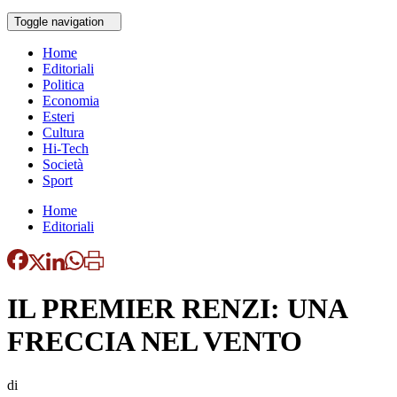
Toggle navigation
Home
Editoriali
Politica
Economia
Esteri
Cultura
Hi-Tech
Società
Sport
Home
Editoriali
IL PREMIER RENZI: UNA
FRECCIA NEL VENTO
di