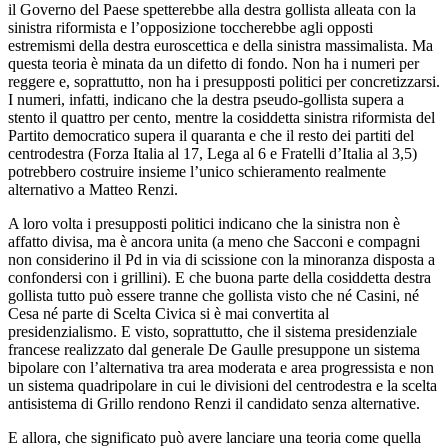
il Governo del Paese spetterebbe alla destra gollista alleata con la
sinistra riformista e l’opposizione toccherebbe agli opposti
estremismi della destra euroscettica e della sinistra massimalista. Ma
questa teoria è minata da un difetto di fondo. Non ha i numeri per
reggere e, soprattutto, non ha i presupposti politici per concretizzarsi.
I numeri, infatti, indicano che la destra pseudo-gollista supera a
stento il quattro per cento, mentre la cosiddetta sinistra riformista del
Partito democratico supera il quaranta e che il resto dei partiti del
centrodestra (Forza Italia al 17, Lega al 6 e Fratelli d’Italia al 3,5)
potrebbero costruire insieme l’unico schieramento realmente
alternativo a Matteo Renzi.
A loro volta i presupposti politici indicano che la sinistra non è
affatto divisa, ma è ancora unita (a meno che Sacconi e compagni
non considerino il Pd in via di scissione con la minoranza disposta a
confondersi con i grillini). E che buona parte della cosiddetta destra
gollista tutto può essere tranne che gollista visto che né Casini, né
Cesa né parte di Scelta Civica si è mai convertita al
presidenzialismo. E visto, soprattutto, che il sistema presidenziale
francese realizzato dal generale De Gaulle presuppone un sistema
bipolare con l’alternativa tra area moderata e area progressista e non
un sistema quadripolare in cui le divisioni del centrodestra e la scelta
antisistema di Grillo rendono Renzi il candidato senza alternative.
E allora, che significato può avere lanciare una teoria come quella