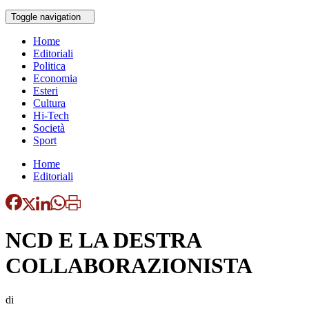
Toggle navigation
Home
Editoriali
Politica
Economia
Esteri
Cultura
Hi-Tech
Società
Sport
Home
Editoriali
NCD E LA DESTRA
COLLABORAZIONISTA
di