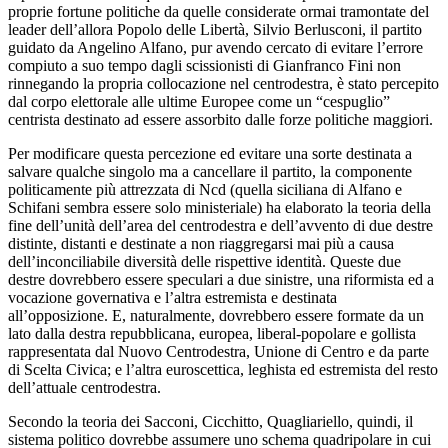
proprie fortune politiche da quelle considerate ormai tramontate del
leader dell’allora Popolo delle Libertà, Silvio Berlusconi, il partito
guidato da Angelino Alfano, pur avendo cercato di evitare l’errore
compiuto a suo tempo dagli scissionisti di Gianfranco Fini non
rinnegando la propria collocazione nel centrodestra, è stato percepito
dal corpo elettorale alle ultime Europee come un “cespuglio”
centrista destinato ad essere assorbito dalle forze politiche maggiori.
Per modificare questa percezione ed evitare una sorte destinata a
salvare qualche singolo ma a cancellare il partito, la componente
politicamente più attrezzata di Ncd (quella siciliana di Alfano e
Schifani sembra essere solo ministeriale) ha elaborato la teoria della
fine dell’unità dell’area del centrodestra e dell’avvento di due destre
distinte, distanti e destinate a non riaggregarsi mai più a causa
dell’inconciliabile diversità delle rispettive identità. Queste due
destre dovrebbero essere speculari a due sinistre, una riformista ed a
vocazione governativa e l’altra estremista e destinata
all’opposizione. E, naturalmente, dovrebbero essere formate da un
lato dalla destra repubblicana, europea, liberal-popolare e gollista
rappresentata dal Nuovo Centrodestra, Unione di Centro e da parte
di Scelta Civica; e l’altra euroscettica, leghista ed estremista del resto
dell’attuale centrodestra.
Secondo la teoria dei Sacconi, Cicchitto, Quagliariello, quindi, il
sistema politico dovrebbe assumere uno schema quadripolare in cui