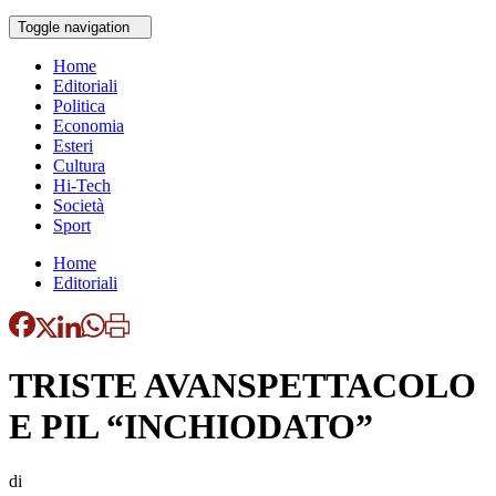
Toggle navigation
Home
Editoriali
Politica
Economia
Esteri
Cultura
Hi-Tech
Società
Sport
Home
Editoriali
TRISTE AVANSPETTACOLO
E PIL “INCHIODATO”
di