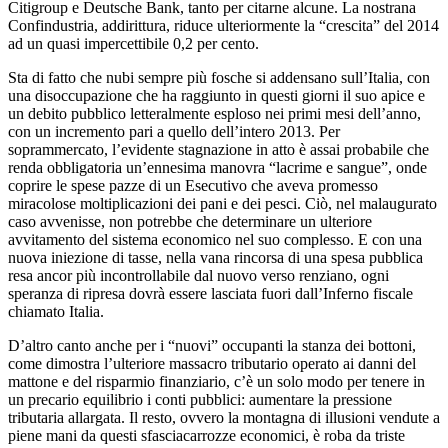
Citigroup e Deutsche Bank, tanto per citarne alcune. La nostrana
Confindustria, addirittura, riduce ulteriormente la “crescita” del 2014
ad un quasi impercettibile 0,2 per cento.
Sta di fatto che nubi sempre più fosche si addensano sull’Italia, con
una disoccupazione che ha raggiunto in questi giorni il suo apice e
un debito pubblico letteralmente esploso nei primi mesi dell’anno,
con un incremento pari a quello dell’intero 2013. Per
soprammercato, l’evidente stagnazione in atto è assai probabile che
renda obbligatoria un’ennesima manovra “lacrime e sangue”, onde
coprire le spese pazze di un Esecutivo che aveva promesso
miracolose moltiplicazioni dei pani e dei pesci. Ciò, nel malaugurato
caso avvenisse, non potrebbe che determinare un ulteriore
avvitamento del sistema economico nel suo complesso. E con una
nuova iniezione di tasse, nella vana rincorsa di una spesa pubblica
resa ancor più incontrollabile dal nuovo verso renziano, ogni
speranza di ripresa dovrà essere lasciata fuori dall’Inferno fiscale
chiamato Italia.
D’altro canto anche per i “nuovi” occupanti la stanza dei bottoni,
come dimostra l’ulteriore massacro tributario operato ai danni del
mattone e del risparmio finanziario, c’è un solo modo per tenere in
un precario equilibrio i conti pubblici: aumentare la pressione
tributaria allargata. Il resto, ovvero la montagna di illusioni vendute a
piene mani da questi sfasciacarrozze economici, è roba da triste