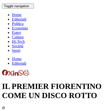
Toggle navigation
Home
Editoriali
Politica
Economia
Esteri
Cultura
Hi-Tech
Società
Sport
Home
Editoriali
IL PREMIER FIORENTINO
COME UN DISCO ROTTO
di