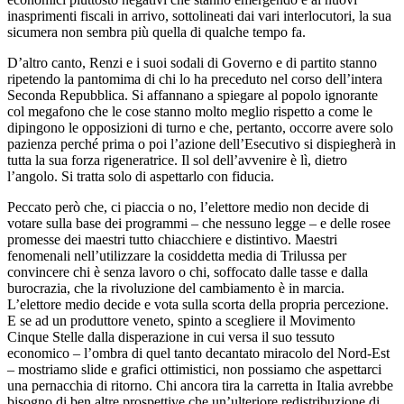
inasprimenti fiscali in arrivo, sottolineati dai vari interlocutori, la sua
sicumera non sembra più quella di qualche tempo fa.
D’altro canto, Renzi e i suoi sodali di Governo e di partito stanno
ripetendo la pantomima di chi lo ha preceduto nel corso dell’intera
Seconda Repubblica. Si affannano a spiegare al popolo ignorante
col megafono che le cose stanno molto meglio rispetto a come le
dipingono le opposizioni di turno e che, pertanto, occorre avere solo
pazienza perché prima o poi l’azione dell’Esecutivo si dispiegherà in
tutta la sua forza rigeneratrice. Il sol dell’avvenire è lì, dietro
l’angolo. Si tratta solo di aspettarlo con fiducia.
Peccato però che, ci piaccia o no, l’elettore medio non decide di
votare sulla base dei programmi – che nessuno legge – e delle rosee
promesse dei maestri tutto chiacchiere e distintivo. Maestri
fenomenali nell’utilizzare la cosiddetta media di Trilussa per
convincere chi è senza lavoro o chi, soffocato dalle tasse e dalla
burocrazia, che la rivoluzione del cambiamento è in marcia.
L’elettore medio decide e vota sulla scorta della propria percezione.
E se ad un produttore veneto, spinto a scegliere il Movimento
Cinque Stelle dalla disperazione in cui versa il suo tessuto
economico – l’ombra di quel tanto decantato miracolo del Nord-Est
– mostriamo slide e grafici ottimistici, non possiamo che aspettarci
una pernacchia di ritorno. Chi ancora tira la carretta in Italia avrebbe
bisogno di ben altre prospettive che un’ulteriore redistribuzione di