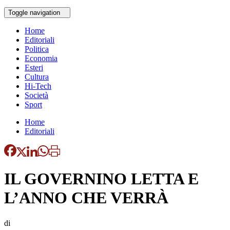
Toggle navigation
Home
Editoriali
Politica
Economia
Esteri
Cultura
Hi-Tech
Società
Sport
Home
Editoriali
IL GOVERNINO LETTA E
L’ANNO CHE VERRÀ
di