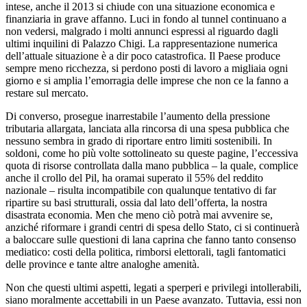
intese, anche il 2013 si chiude con una situazione economica e
finanziaria in grave affanno. Luci in fondo al tunnel continuano a
non vedersi, malgrado i molti annunci espressi al riguardo dagli
ultimi inquilini di Palazzo Chigi. La rappresentazione numerica
dell’attuale situazione è a dir poco catastrofica. Il Paese produce
sempre meno ricchezza, si perdono posti di lavoro a migliaia ogni
giorno e si amplia l’emorragia delle imprese che non ce la fanno a
restare sul mercato.
Di converso, prosegue inarrestabile l’aumento della pressione
tributaria allargata, lanciata alla rincorsa di una spesa pubblica che
nessuno sembra in grado di riportare entro limiti sostenibili. In
soldoni, come ho più volte sottolineato su queste pagine, l’eccessiva
quota di risorse controllata dalla mano pubblica – la quale, complice
anche il crollo del Pil, ha oramai superato il 55% del reddito
nazionale – risulta incompatibile con qualunque tentativo di far
ripartire su basi strutturali, ossia dal lato dell’offerta, la nostra
disastrata economia. Men che meno ciò potrà mai avvenire se,
anziché riformare i grandi centri di spesa dello Stato, ci si continuerà
a baloccare sulle questioni di lana caprina che fanno tanto consenso
mediatico: costi della politica, rimborsi elettorali, tagli fantomatici
delle province e tante altre analoghe amenità.
Non che questi ultimi aspetti, legati a sperperi e privilegi intollerabili,
siano moralmente accettabili in un Paese avanzato. Tuttavia, essi non