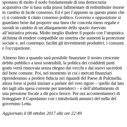
spostano di molto il nodo fondamentale di una democrazia
acquisitiva che si basa sulla prassi fallimentare di redistribuire risorse
in cambio di facile consenso. Ed è per l’appunto su questo piano che
ci si contende il citato consenso politico. Governo e opposizione si
guardano bene dal proporre una linea che conceda meno regalie e
sussidi in cambio di un allargamento dello spazio riservato
all’iniziativa privata. Molto meglio illudere il popolo con l’utopistica
alchimia di rendere compatibile un sistema che aumenti la protezione
sociale e, nel contempo, faciliti gli investimenti produttivi, i consumi
e l'occupazione.
Almeno fino a quando sarà possibile finanziare il nostro crescente
debito pubblico a tassi sostenibili, la politica dei cosiddetti pasti
gratis verrà rinnovata senza ritegno dai vecchi e dai nuovi sacerdoti
del bene comune. Poi, nel momento in cui i mercati finanziari
riprenderanno a perdere fiducia nei riguardi del Paese di Pulcinella,
allora forse si potrà iniziare a parlare del vero rigore – quello dal lato
dei tagli alla spesa corrente per intenderci – e dell’abbattimento di
una pressione fiscale a dir poco feroce. Per ora accontentiamoci di
festeggiare il Capodanno con i mirabolanti annunci del nulla del
governino Letta.
Aggiornato il 08 ottobre 2017 alle ore 22:49