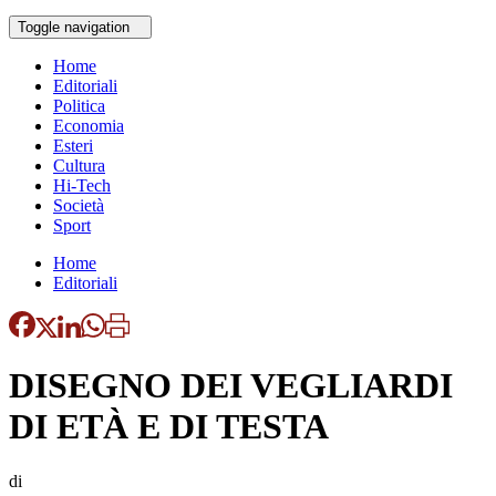
Toggle navigation
Home
Editoriali
Politica
Economia
Esteri
Cultura
Hi-Tech
Società
Sport
Home
Editoriali
DISEGNO DEI VEGLIARDI
DI ETÀ E DI TESTA
di