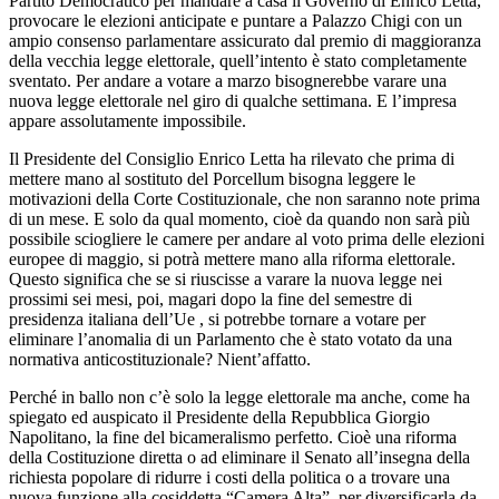
Partito Democratico per mandare a casa il Governo di Enrico Letta,
provocare le elezioni anticipate e puntare a Palazzo Chigi con un
ampio consenso parlamentare assicurato dal premio di maggioranza
della vecchia legge elettorale, quell’intento è stato completamente
sventato. Per andare a votare a marzo bisognerebbe varare una
nuova legge elettorale nel giro di qualche settimana. E l’impresa
appare assolutamente impossibile.
Il Presidente del Consiglio Enrico Letta ha rilevato che prima di
mettere mano al sostituto del Porcellum bisogna leggere le
motivazioni della Corte Costituzionale, che non saranno note prima
di un mese. E solo da qual momento, cioè da quando non sarà più
possibile sciogliere le camere per andare al voto prima delle elezioni
europee di maggio, si potrà mettere mano alla riforma elettorale.
Questo significa che se si riuscisse a varare la nuova legge nei
prossimi sei mesi, poi, magari dopo la fine del semestre di
presidenza italiana dell’Ue , si potrebbe tornare a votare per
eliminare l’anomalia di un Parlamento che è stato votato da una
normativa anticostituzionale? Nient’affatto.
Perché in ballo non c’è solo la legge elettorale ma anche, come ha
spiegato ed auspicato il Presidente della Repubblica Giorgio
Napolitano, la fine del bicameralismo perfetto. Cioè una riforma
della Costituzione diretta o ad eliminare il Senato all’insegna della
richiesta popolare di ridurre i costi della politica o a trovare una
nuova funzione alla cosiddetta “Camera Alta”, per diversificarla da