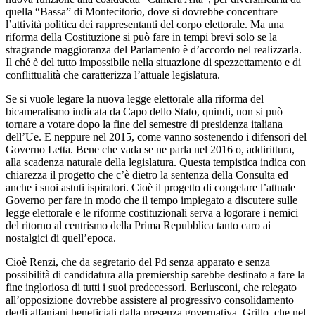
quella “Bassa” di Montecitorio, dove si dovrebbe concentrare
l’attività politica dei rappresentanti del corpo elettorale. Ma una
riforma della Costituzione si può fare in tempi brevi solo se la
stragrande maggioranza del Parlamento è d’accordo nel realizzarla.
Il ché è del tutto impossibile nella situazione di spezzettamento e di
conflittualità che caratterizza l’attuale legislatura.
Se si vuole legare la nuova legge elettorale alla riforma del
bicameralismo indicata da Capo dello Stato, quindi, non si può
tornare a votare dopo la fine del semestre di presidenza italiana
dell’Ue. E neppure nel 2015, come vanno sostenendo i difensori del
Governo Letta. Bene che vada se ne parla nel 2016 o, addirittura,
alla scadenza naturale della legislatura. Questa tempistica indica con
chiarezza il progetto che c’è dietro la sentenza della Consulta ed
anche i suoi astuti ispiratori. Cioè il progetto di congelare l’attuale
Governo per fare in modo che il tempo impiegato a discutere sulle
legge elettorale e le riforme costituzionali serva a logorare i nemici
del ritorno al centrismo della Prima Repubblica tanto caro ai
nostalgici di quell’epoca.
Cioè Renzi, che da segretario del Pd senza apparato e senza
possibilità di candidatura alla premiership sarebbe destinato a fare la
fine ingloriosa di tutti i suoi predecessori. Berlusconi, che relegato
all’opposizione dovrebbe assistere al progressivo consolidamento
degli alfaniani beneficiati dalla presenza governativa. Grillo, che nel