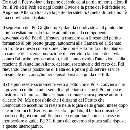
Dc oggi il Pd) svolgeva la parte del sole ed ai partiti minori ( allora il
Pri, il Pli ed il Psdi ed oggi Scelta Civica e la parte del Pdl fedele ad
Angelino Alfano ) toccava la parte dei satelliti. Quella di Letta non è
una convinzione isolata.
Il segretario del Pd Guglielmo Epifani la condivide a tal punto che
non ha esitato un solo istante ad intimare alla componente
governativa del Pdl di affrettarsi a rompere con il resto del partito
formando al più presto gruppi autonomi alla Camera ed al Senato.
Di fronte a questa convinzione, che non è solo frutto di tracotanza
ma anche di sincera convinzione di aver vinto la partita della vita
contro l'aborrito berlusconismo, tutti hanno rivolto l'attenzione sulla
reazione di Angelino Alfano, dei suoi sostenitori e del resto del Pdl
rilevando che la posizione di Letta ed Epifani può servire al vice
presidente del consiglio per consolidarsi alla guida del Pdl.
Il ché può essere sicuramente vero a patto che il Pd si convinca che
il governo continua ad essere di larghe intese e che il Pdl non si è
trasformato in un satellite destinato a ruotare senza pretese attorno
all'astro Pd. Ma è possibile che i dirigenti del Partito che
Democratico accettino di restare nella logica delle grandi intese dopo
che ai loro occhi Berlusconi è stato liquidato, il berlusconismo è
morto ed il governo può finalmente comportarsi come se fosse un
monocolore a guida Pd ? Il futuro del governo si gioca sulla risposta
a questo interrogativo.