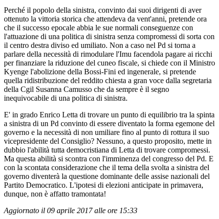
Perché il popolo della sinistra, convinto dai suoi dirigenti di aver
ottenuto la vittoria storica che attendeva da vent'anni, pretende ora
che il successo epocale abbia le sue normali conseguenze con
l'attuazione di una politica di sinistra senza compromessi di sorta con
il centro destra diviso ed umiliato. Non a caso nel Pd si torna a
parlare della necessità di rimodulare l'Imu facendola pagare ai ricchi
per finanziare la riduzione del cuneo fiscale, si chiede con il Ministro
Kyenge l'abolizione della Bossi-Fini ed ingenerale, si pretende
quella ridistribuzione del reddito chiesta a gran voce dalla segretaria
della Cgil Susanna Camusso che da sempre è il segno
inequivocabile di una politica di sinistra.
E' in grado Enrico Letta di trovare un punto di equilibrio tra la spinta
a sinistra di un Pd convinto di essere diventato la forma egemone del
governo e la necessità di non umiliare fino al punto di rottura il suo
vicepresidente del Consiglio? Nessuno, a questo proposito, mette in
dubbio l'abilità tutta democristiana di Letta di trovare compromessi.
Ma questa abilità si scontra con l'imminenza del congresso del Pd. E
con la scontata considerazione che il tema della svolta a sinistra del
governo diventerà la questione dominante delle assise nazionali del
Partito Democratico. L'ipotesi di elezioni anticipate in primavera,
dunque, non è affatto tramontata!
Aggiornato il 09 aprile 2017 alle ore 15:33