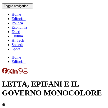
Toggle navigation
Home
Editoriali
Politica
Economia
Esteri
Cultura
Hi-Tech
Società
Sport
Home
Editoriali
LETTA, EPIFANI E IL
GOVERNO MONOCOLORE
di