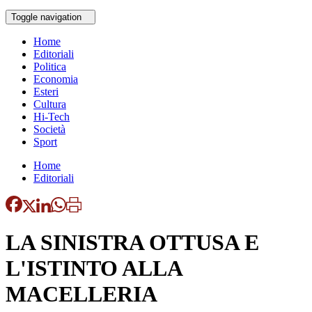
Toggle navigation
Home
Editoriali
Politica
Economia
Esteri
Cultura
Hi-Tech
Società
Sport
Home
Editoriali
LA SINISTRA OTTUSA E
L'ISTINTO ALLA
MACELLERIA