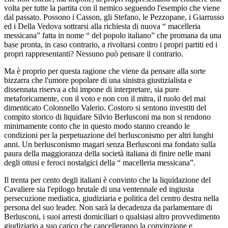
volta per tutte la partita con il nemico seguendo l'esempio che viene
dal passato. Possono i Casson, gli Stefano, le Pezzopane, i Giarrusso
ed i Della Vedova sottrarsi alla richiesta di nuova “ macelleria
messicana” fatta in nome “ del popolo italiano” che promana da una
base pronta, in caso contrario, a rivoltarsi contro i propri partiti ed i
propri rappresentanti? Nessuno può pensare il contrario.
Ma è proprio per questa ragione che viene da pensare alla sorte
bizzarra che l'umore popolare di una sinistra giustizialista e
dissennata riserva a chi impone di interpretare, sia pure
metaforicamente, con il voto e non con il mitra, il ruolo del mai
dimenticato Colonnello Valerio. Costoro si sentono investiti del
compito storico di liquidare Silvio Berlusconi ma non si rendono
minimamente conto che in questo modo stanno creando le
condizioni per la perpetuazione del berlusconismo per altri lunghi
anni. Un berlusconismo magari senza Berlusconi ma fondato sulla
paura della maggioranza della società italiana di finire nelle mani
degli ottusi e feroci nostalgici della “ macelleria messicana”.
Il trenta per cento degli italiani è convinto che la liquidazione del
Cavaliere sia l'epilogo brutale di una ventennale ed ingiusta
persecuzione mediatica, giudiziaria e politica del centro destra nella
persona del suo leader. Non sarà la decadenza da parlamentare di
Berlusconi, i suoi arresti domiciliari o qualsiasi altro provvedimento
giudiziario a suo carico che cancelleranno la convinzione e