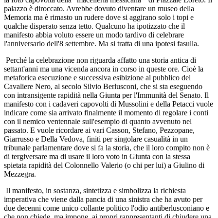
palazzo è diroccato. Avrebbe dovuto diventare un museo della
Memoria ma è rimasto un rudere dove si aggirano solo i topi e
qualche disperato senza tetto. Qualcuno ha ipotizzato che il
manifesto abbia voluto essere un modo tardivo di celebrare
l'anniversario dell'8 settembre. Ma si tratta di una ipotesi fasulla.
Perché la celebrazione non riguarda affatto una storia antica di
settant'anni ma una vicenda ancora in corso in queste ore. Cioè la
metaforica esecuzione e successiva esibizione al pubblico del
Cavaliere Nero, al secolo Silvio Berlusconi, che si sta eseguendo
con intransigente rapidità nella Giunta per l'Immunità del Senato. Il
manifesto con i cadaveri capovolti di Mussolini e della Petacci vuole
indicare come sia arrivato finalmente il momento di regolare i conti
con il nemico ventennale sull'esempio di quanto avvenuto nel
passato. E vuole ricordare ai vari Casson, Stefano, Pezzopane,
Giarrusso e Della Vedova, finiti per singolare casualità in un
tribunale parlamentare dove si fa la storia, che il loro compito non è
di tergiversare ma di usare il loro voto in Giunta con la stessa
spietata rapidità del Colonnello Valerio (o chi per lui) a Giulino di
Mezzegra.
Il manifesto, in sostanza, sintetizza e simbolizza la richiesta
imperativa che viene dalla pancia di una sinistra che ha avuto per
due decenni come unico collante politico l'odio antiberlusconiano e
che non chiede, ma impone, ai propri rappresentanti di chiudere una