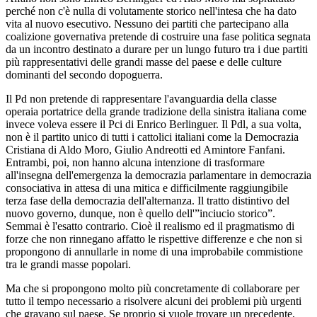
perché non c'è nulla di volutamente storico nell'intesa che ha dato
vita al nuovo esecutivo. Nessuno dei partiti che partecipano alla
coalizione governativa pretende di costruire una fase politica segnata
da un incontro destinato a durare per un lungo futuro tra i due partiti
più rappresentativi delle grandi masse del paese e delle culture
dominanti del secondo dopoguerra.
Il Pd non pretende di rappresentare l'avanguardia della classe
operaia portatrice della grande tradizione della sinistra italiana come
invece voleva essere il Pci di Enrico Berlinguer. Il Pdl, a sua volta,
non è il partito unico di tutti i cattolici italiani come la Democrazia
Cristiana di Aldo Moro, Giulio Andreotti ed Amintore Fanfani.
Entrambi, poi, non hanno alcuna intenzione di trasformare
all'insegna dell'emergenza la democrazia parlamentare in democrazia
consociativa in attesa di una mitica e difficilmente raggiungibile
terza fase della democrazia dell'alternanza. Il tratto distintivo del
nuovo governo, dunque, non è quello dell'”inciucio storico”.
Semmai è l'esatto contrario. Cioè il realismo ed il pragmatismo di
forze che non rinnegano affatto le rispettive differenze e che non si
propongono di annullarle in nome di una improbabile commistione
tra le grandi masse popolari.
Ma che si propongono molto più concretamente di collaborare per
tutto il tempo necessario a risolvere alcuni dei problemi più urgenti
che gravano sul paese. Se proprio si vuole trovare un precedente,