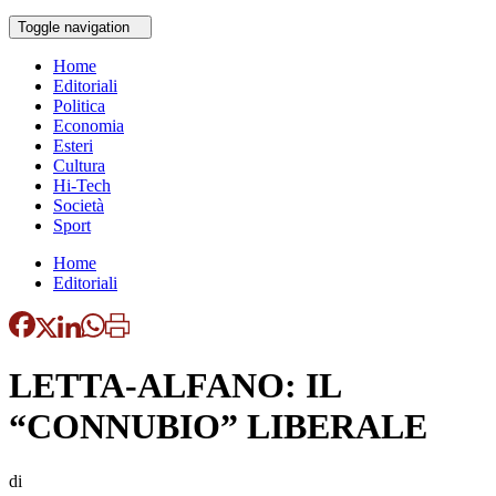
Toggle navigation
Home
Editoriali
Politica
Economia
Esteri
Cultura
Hi-Tech
Società
Sport
Home
Editoriali
LETTA-ALFANO: IL
“CONNUBIO” LIBERALE
di