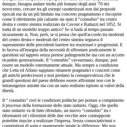
dunque, bisogna andare molto più lontano degli anni '70 dei
novecento, cercare tra gli esempi caratterizzati non dai propositi
epocali ma da un più limitato ma concreto pragmatismo e riscoprire
come il riferimento più calzante sia stato il “connubio” tra centro
destra e centro sinistra realizzato da Cavour e Rattazzi nel 1852. Si
tratta di un modello troppo antico? Se si bada al tempo passato
sicuramente si. Non, però, se si pensa che quell'accordo tra moderati
del centro destra e moderati del centro sinistra segnava il
superamento delle precedenti barriere tra reazionari e progressisti. E
lo faceva all'insegna della necessità di affrontare praticamente le
questioni sul tappeto senza pretese palingenetiche ma con un accorto
ricambio generazionale. Il “connubio” cavourriano, dunque, può
essere un modello estremamente attuale. Ma sempre a condizione
che Letta ed Alfano sappiano rimanere pragmatici e concreti come
gli antichi predecessori e non perdano la consapevolezza che le
grandi questioni del paese debbono essere affrontate non con le
intransigenze astratte ma con un sano realismo ispirato ai valori della
libertà.
Il “ connubio” creò le condizioni politiche per portare a compimento
il processo della formazione dello stato unitario. Oggi, che quello
stato unitario va di fatto rifondato, un nuovo “connubio” tra i
riformatori ed i riformisti delle due vecchie aree contrapposte
potrebbe riuscire a realizzare l'impresa. Senza consociativismi o
commistioni di sorta e mantenendo intatte le differenze. Ma non