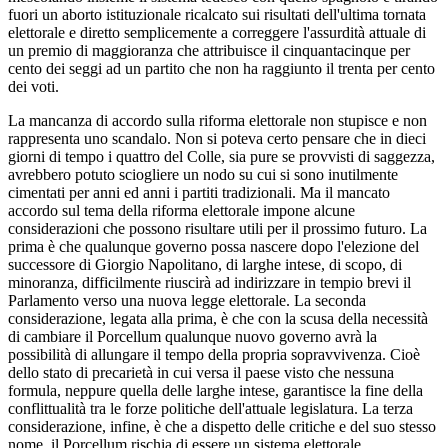
fuori un aborto istituzionale ricalcato sui risultati dell'ultima tornata
elettorale e diretto semplicemente a correggere l'assurdità attuale di
un premio di maggioranza che attribuisce il cinquantacinque per
cento dei seggi ad un partito che non ha raggiunto il trenta per cento
dei voti.
La mancanza di accordo sulla riforma elettorale non stupisce e non
rappresenta uno scandalo. Non si poteva certo pensare che in dieci
giorni di tempo i quattro del Colle, sia pure se provvisti di saggezza,
avrebbero potuto sciogliere un nodo su cui si sono inutilmente
cimentati per anni ed anni i partiti tradizionali. Ma il mancato
accordo sul tema della riforma elettorale impone alcune
considerazioni che possono risultare utili per il prossimo futuro. La
prima è che qualunque governo possa nascere dopo l'elezione del
successore di Giorgio Napolitano, di larghe intese, di scopo, di
minoranza, difficilmente riuscirà ad indirizzare in tempio brevi il
Parlamento verso una nuova legge elettorale. La seconda
considerazione, legata alla prima, è che con la scusa della necessità
di cambiare il Porcellum qualunque nuovo governo avrà la
possibilità di allungare il tempo della propria sopravvivenza. Cioè
dello stato di precarietà in cui versa il paese visto che nessuna
formula, neppure quella delle larghe intese, garantisce la fine della
conflittualità tra le forze politiche dell'attuale legislatura. La terza
considerazione, infine, è che a dispetto delle critiche e del suo stesso
nome, il Porcellum rischia di essere un sistema elettorale