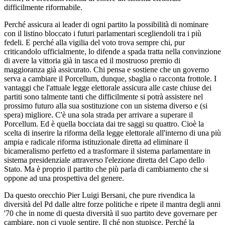
difficilmente riformabile.
Perché assicura ai leader di ogni partito la possibilità di nominare
con il listino bloccato i futuri parlamentari scegliendoli tra i più
fedeli. E perché alla vigilia del voto trova sempre chi, pur
criticandolo ufficialmente, lo difende a spada tratta nella convinzione
di avere la vittoria già in tasca ed il mostruoso premio di
maggioranza già assicurato. Chi pensa e sostiene che un governo
serva a cambiare il Porcellum, dunque, sbaglia o racconta frottole. I
vantaggi che l'attuale legge elettorale assicura alle caste chiuse dei
partiti sono talmente tanti che difficilmente si potrà assistere nel
prossimo futuro alla sua sostituzione con un sistema diverso e (si
spera) migliore. C'è una sola strada per arrivare a superare il
Porcellum. Ed è quella bocciata dai tre saggi su quattro. Cioè la
scelta di inserire la riforma della legge elettorale all'interno di una più
ampia e radicale riforma istituzionale diretta ad eliminare il
bicameralismo perfetto ed a trasformare il sistema parlamentare in
sistema presidenziale attraverso l'elezione diretta del Capo dello
Stato. Ma è proprio il partito che più parla di cambiamento che si
oppone ad una prospettiva del genere.
Da questo orecchio Pier Luigi Bersani, che pure rivendica la
diversità del Pd dalle altre forze politiche e ripete il mantra degli anni
'70 che in nome di questa diversità il suo partito deve governare per
cambiare, non ci vuole sentire. Il ché non stupisce. Perché la