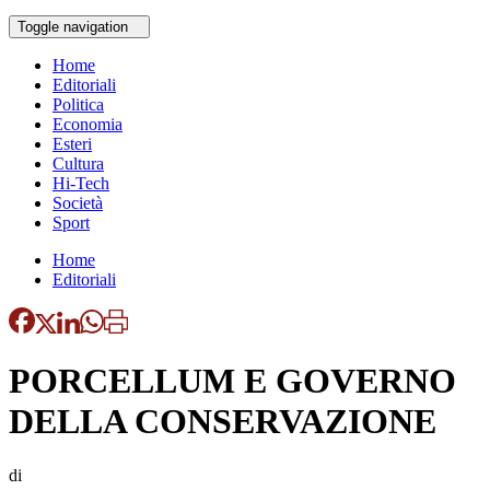
Toggle navigation
Home
Editoriali
Politica
Economia
Esteri
Cultura
Hi-Tech
Società
Sport
Home
Editoriali
PORCELLUM E GOVERNO
DELLA CONSERVAZIONE
di