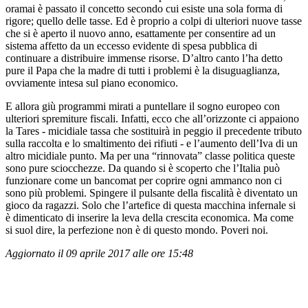
oramai è passato il concetto secondo cui esiste una sola forma di
rigore; quello delle tasse. Ed è proprio a colpi di ulteriori nuove tasse
che si è aperto il nuovo anno, esattamente per consentire ad un
sistema affetto da un eccesso evidente di spesa pubblica di
continuare a distribuire immense risorse. D’altro canto l’ha detto
pure il Papa che la madre di tutti i problemi è la disuguaglianza,
ovviamente intesa sul piano economico.
E allora giù programmi mirati a puntellare il sogno europeo con
ulteriori spremiture fiscali. Infatti, ecco che all’orizzonte ci appaiono
la Tares - micidiale tassa che sostituirà in peggio il precedente tributo
sulla raccolta e lo smaltimento dei rifiuti - e l’aumento dell’Iva di un
altro micidiale punto. Ma per una “rinnovata” classe politica queste
sono pure sciocchezze. Da quando si è scoperto che l’Italia può
funzionare come un bancomat per coprire ogni ammanco non ci
sono più problemi. Spingere il pulsante della fiscalità è diventato un
gioco da ragazzi. Solo che l’artefice di questa macchina infernale si
è dimenticato di inserire la leva della crescita economica. Ma come
si suol dire, la perfezione non è di questo mondo. Poveri noi.
Aggiornato il 09 aprile 2017 alle ore 15:48