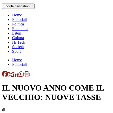
Toggle navigation
Home
Editoriali
Politica
Economia
Esteri
Cultura
Hi-Tech
Società
Sport
Home
Editoriali
IL NUOVO ANNO COME IL
VECCHIO: NUOVE TASSE
di