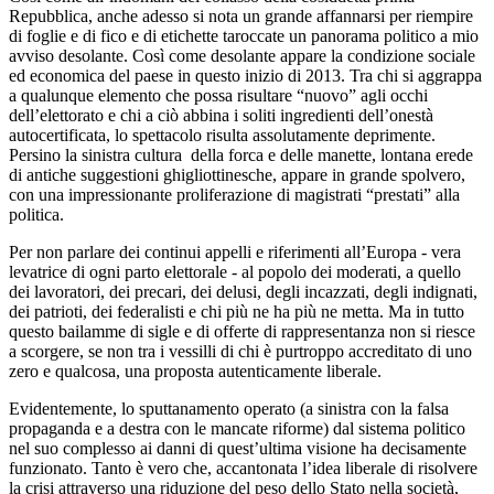
Repubblica, anche adesso si nota un grande affannarsi per riempire
di foglie e di fico e di etichette taroccate un panorama politico a mio
avviso desolante. Così come desolante appare la condizione sociale
ed economica del paese in questo inizio di 2013. Tra chi si aggrappa
a qualunque elemento che possa risultare “nuovo” agli occhi
dell’elettorato e chi a ciò abbina i soliti ingredienti dell’onestà
autocertificata, lo spettacolo risulta assolutamente deprimente.
Persino la sinistra cultura della forca e delle manette, lontana erede
di antiche suggestioni ghigliottinesche, appare in grande spolvero,
con una impressionante proliferazione di magistrati “prestati” alla
politica.
Per non parlare dei continui appelli e riferimenti all’Europa - vera
levatrice di ogni parto elettorale - al popolo dei moderati, a quello
dei lavoratori, dei precari, dei delusi, degli incazzati, degli indignati,
dei patrioti, dei federalisti e chi più ne ha più ne metta. Ma in tutto
questo bailamme di sigle e di offerte di rappresentanza non si riesce
a scorgere, se non tra i vessilli di chi è purtroppo accreditato di uno
zero e qualcosa, una proposta autenticamente liberale.
Evidentemente, lo sputtanamento operato (a sinistra con la falsa
propaganda e a destra con le mancate riforme) dal sistema politico
nel suo complesso ai danni di quest’ultima visione ha decisamente
funzionato. Tanto è vero che, accantonata l’idea liberale di risolvere
la crisi attraverso una riduzione del peso dello Stato nella società,