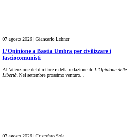
07 agosto 2026
|
Giancarlo Lehner
L’Opinione a Bastia Umbra per civilizzare i
fasciocomunisti
All’attenzione del direttore e della redazione de
L’Opinione delle
L
ibert
à
. Nel settembre prossimo venturo...
07 agosto 2026
|
Cristofaro Sola