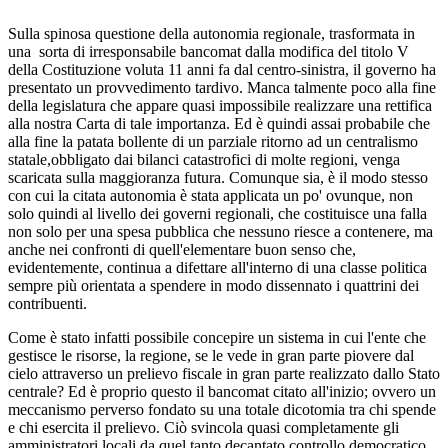
Sulla spinosa questione della autonomia regionale, trasformata in
una sorta di irresponsabile bancomat dalla modifica del titolo V
della Costituzione voluta 11 anni fa dal centro-sinistra, il governo ha
presentato un provvedimento tardivo. Manca talmente poco alla fine
della legislatura che appare quasi impossibile realizzare una rettifica
alla nostra Carta di tale importanza. Ed è quindi assai probabile che
alla fine la patata bollente di un parziale ritorno ad un centralismo
statale,obbligato dai bilanci catastrofici di molte regioni, venga
scaricata sulla maggioranza futura. Comunque sia, è il modo stesso
con cui la citata autonomia è stata applicata un po' ovunque, non
solo quindi al livello dei governi regionali, che costituisce una falla
non solo per una spesa pubblica che nessuno riesce a contenere, ma
anche nei confronti di quell'elementare buon senso che,
evidentemente, continua a difettare all'interno di una classe politica
sempre più orientata a spendere in modo dissennato i quattrini dei
contribuenti.
Come è stato infatti possibile concepire un sistema in cui l'ente che
gestisce le risorse, la regione, se le vede in gran parte piovere dal
cielo attraverso un prelievo fiscale in gran parte realizzato dallo Stato
centrale? Ed è proprio questo il bancomat citato all'inizio; ovvero un
meccanismo perverso fondato su una totale dicotomia tra chi spende
e chi esercita il prelievo. Ciò svincola quasi completamente gli
amministratori locali da quel tanto decantato controllo democratico,