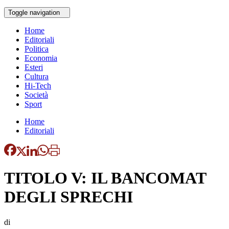
Toggle navigation
Home
Editoriali
Politica
Economia
Esteri
Cultura
Hi-Tech
Società
Sport
Home
Editoriali
TITOLO V: IL BANCOMAT
DEGLI SPRECHI
di