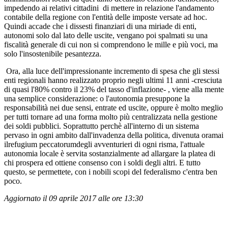
impedendo ai relativi cittadini di mettere in relazione l'andamento
contabile della regione con l'entità delle imposte versate ad hoc.
Quindi accade che i dissesti finanziari di una miriade di enti,
autonomi solo dal lato delle uscite, vengano poi spalmati su una
fiscalità generale di cui non si comprendono le mille e più voci, ma
solo l'insostenibile pesantezza.
Ora, alla luce dell'impressionante incremento di spesa che gli stessi
enti regionali hanno realizzato proprio negli ultimi 11 anni -cresciuta
di quasi l'80% contro il 23% del tasso d'inflazione- , viene alla mente
una semplice considerazione: o l'autonomia presuppone la
responsabilità nei due sensi, entrate ed uscite, oppure è molto meglio
per tutti tornare ad una forma molto più centralizzata nella gestione
dei soldi pubblici. Soprattutto perchè all'interno di un sistema
pervaso in ogni ambito dall'invadenza della politica, divenuta oramai
ilrefugium peccatorumdegli avventurieri di ogni risma, l'attuale
autonomia locale è servita sostanzialmente ad allargare la platea di
chi prospera ed ottiene consenso con i soldi degli altri. E tutto
questo, se permettete, con i nobili scopi del federalismo c'entra ben
poco.
Aggiornato il 09 aprile 2017 alle ore 13:30