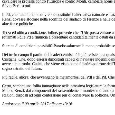
cavalcare la protesta contro l’Europa e contro Monti, cambiare nome e
Silvio Berlusconi.
Il Pd, che naturalmente dovrebbe costituire l’alternativa naturale e stat
Renzi dovesse sfociare nella sconfitta del sindaco di Firenze e nella deci
altre forse politiche.
Terza ed ultima condizione, infine, prevede che l’Udc possa entrare a f
rottamati Pdl e Pd e rinuncia a presentare candidati talmente datati da
Si tratta di condizioni possibili? Paradossalmente la meno probabile s
Dei tre in campo il partito del leader centrista è il più resistente a q
Cristiana. Che, dopo essersi dimostrati capaci di navigare indenni dal
avere alcun ruolo. Casini, che viene visto come il padre-padrone dell’Udc
sogno astratto del futuro.
Più facile, allora, che avvengano le metamorfosi del Pdl e del Pd. Ch
Certo, sembra una follia immaginare nella prossima legislatura la form
Matteo Renzi, dai componenti del rassemblement montezemoliano da cen
stagioni disposti ad ogni contorsione pur di conservare la poltrona. Una
Aggiornato il 09 aprile 2017 alle ore 13:16