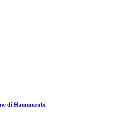
lione di Hammurabi
.