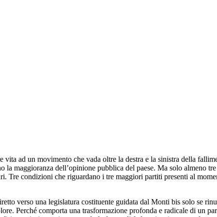
 vita ad un movimento che vada oltre la destra e la sinistra della falli
entano la maggioranza dell’opinione pubblica del paese. Ma solo almeno tr
ari. Tre condizioni che riguardano i tre maggiori partiti presenti al mom
tto verso una legislatura costituente guidata dal Monti bis solo se rin
dolore. Perché comporta una trasformazione profonda e radicale di un pa