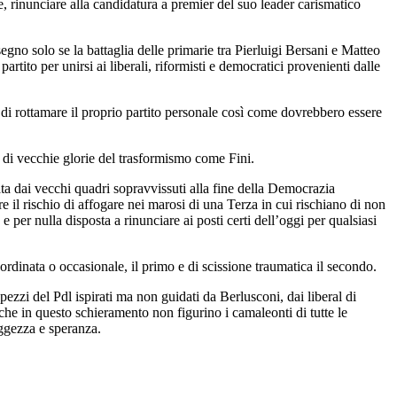
 rinunciare alla candidatura a premier del suo leader carismatico
segno solo se la battaglia delle primarie tra Pierluigi Bersani e Matteo
artito per unirsi ai liberali, riformisti e democratici provenienti dalle
 di rottamare il proprio partito personale così come dovrebbero essere
e di vecchie glorie del trasformismo come Fini.
mata dai vecchi quadri sopravvissuti alla fine della Democrazia
 il rischio di affogare nei marosi di una Terza in cui rischiano di non
 per nulla disposta a rinunciare ai posti certi dell’oggi per qualsiasi
dinata o occasionale, il primo e di scissione traumatica il secondo.
zzi del Pdl ispirati ma non guidati da Berlusconi, dai liberal di
e in questo schieramento non figurino i camaleonti di tutte le
aggezza e speranza.