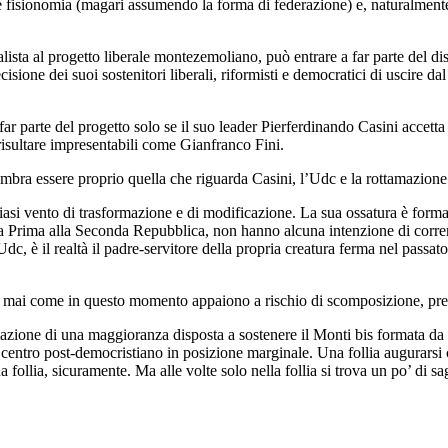
 fisionomia (magari assumendo la forma di federazione) e, naturalmente,
alista al progetto liberale montezemoliano, può entrare a far parte del di
sione dei suoi sostenitori liberali, riformisti e democratici di uscire dal p
ar parte del progetto solo se il suo leader Pierferdinando Casini accetta
 risultare impresentabili come Gianfranco Fini.
embra essere proprio quella che riguarda Casini, l’Udc e la rottamazion
ualsiasi vento di trasformazione e di modificazione. La sua ossatura è for
la Prima alla Seconda Repubblica, non hanno alcuna intenzione di correre
, è il realtà il padre-servitore della propria creatura ferma nel passato e
e mai come in questo momento appaiono a rischio di scomposizione, preor
azione di una maggioranza disposta a sostenere il Monti bis formata da pe
tro post-democristiano in posizione marginale. Una follia augurarsi ch
 follia, sicuramente. Ma alle volte solo nella follia si trova un po’ di s