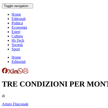
Toggle navigation
Home
Editoriali
Politica
Economia
Esteri
Cultura
Hi-Tech
Società
Sport
Home
Editoriali
TRE CONDIZIONI PER MO
di
Arturo Diaconale