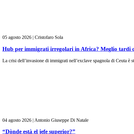
05 agosto 2026
|
Cristofaro Sola
Hub per immigrati irregolari in Africa? Meglio tardi 
La crisi dell’invasione di immigrati nell’exclave spagnola di Ceuta è st
04 agosto 2026
|
Antonio Giuseppe Di Natale
“Dònde està el jefe superior?”