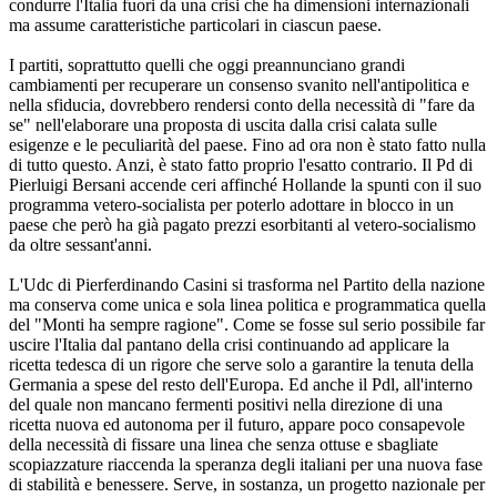
condurre l'Italia fuori da una crisi che ha dimensioni internazionali
ma assume caratteristiche particolari in ciascun paese.
I partiti, soprattutto quelli che oggi preannunciano grandi
cambiamenti per recuperare un consenso svanito nell'antipolitica e
nella sfiducia, dovrebbero rendersi conto della necessità di "fare da
se" nell'elaborare una proposta di uscita dalla crisi calata sulle
esigenze e le peculiarità del paese. Fino ad ora non è stato fatto nulla
di tutto questo. Anzi, è stato fatto proprio l'esatto contrario. Il Pd di
Pierluigi Bersani accende ceri affinché Hollande la spunti con il suo
programma vetero-socialista per poterlo adottare in blocco in un
paese che però ha già pagato prezzi esorbitanti al vetero-socialismo
da oltre sessant'anni.
L'Udc di Pierferdinando Casini si trasforma nel Partito della nazione
ma conserva come unica e sola linea politica e programmatica quella
del "Monti ha sempre ragione". Come se fosse sul serio possibile far
uscire l'Italia dal pantano della crisi continuando ad applicare la
ricetta tedesca di un rigore che serve solo a garantire la tenuta della
Germania a spese del resto dell'Europa. Ed anche il Pdl, all'interno
del quale non mancano fermenti positivi nella direzione di una
ricetta nuova ed autonoma per il futuro, appare poco consapevole
della necessità di fissare una linea che senza ottuse e sbagliate
scopiazzature riaccenda la speranza degli italiani per una nuova fase
di stabilità e benessere. Serve, in sostanza, un progetto nazionale per