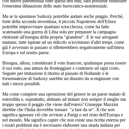
con nuove patrimoniali oltre quella dell'Imu, sarà possibile finanziare
l'ennesima dilatazione dello stato burocratico-assistenziale.
Ma se la spuntasse Sarkozy potrebbe andare anche peggio. Perché,
forte della seconda investitura, il piccolo Napoleone dell'Eliseo
potrebbe improvvisare qualsiasi sciocchezza, come ha fatto
scatenando una guerra di Libia solo per preparare la campagna
elettorale all'insegna della propria "grandeur". E le sue arroganti
mattane, tutte ispirate ad un ridicolo sciovinismo d'altri tempi, come
già è avvenuto in passato si rifletterebbero negativamente sull'intera
Europa e sul nostro paese.
Bisogna, allora, considerare il voto francese, qualunque possa essere
il suo esito, una iattura da fronteggiare e contenere ad ogni costo.
Seguire per imitazione il ritorno al passato di Hollande o le
forsennatezze di Sarkozy sarebbe un disastro da scongiurare con
tutti i mezzi possibili.
Ma come compiere una operazione del genere in un paese malato di
esterofilia e, soprattutto, abituato ad imitare non sempre il meglio ma
troppo spesso il peggio che viene dall'estero? Giuseppe Mazzini
direbbe che l'Italia dovrebbe tornare "a fare da se". Il che non
significa ignorare ciò che avviene a Parigi o nel resto dell'Europa e
nel mondo. Ma significa capire che non esiste una ricetta esterna per
i nostri problemi ma è necessario elaborare una strada italiana per