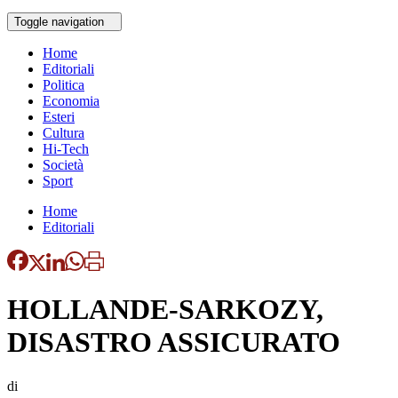
Toggle navigation
Home
Editoriali
Politica
Economia
Esteri
Cultura
Hi-Tech
Società
Sport
Home
Editoriali
HOLLANDE-SARKOZY,
DISASTRO ASSICURATO
di