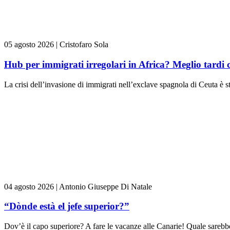
05 agosto 2026
|
Cristofaro Sola
Hub per immigrati irregolari in Africa? Meglio tardi 
La crisi dell’invasione di immigrati nell’exclave spagnola di Ceuta è st
04 agosto 2026
|
Antonio Giuseppe Di Natale
“Dònde està el jefe superior?”
Dov’è il capo superiore? A fare le vacanze alle Canarie! Quale sarebbe 