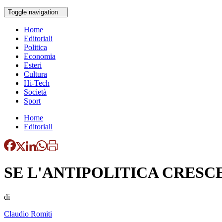
Toggle navigation
Home
Editoriali
Politica
Economia
Esteri
Cultura
Hi-Tech
Società
Sport
Home
Editoriali
SE L'ANTIPOLITICA CRES
di
Claudio Romiti