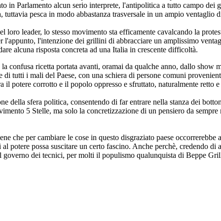
 in Parlamento alcun serio interprete, l'antipolitica a tutto campo dei gri
, tuttavia pesca in modo abbastanza trasversale in un ampio ventaglio di 
del loro leader, lo stesso movimento sta efficamente cavalcando la protest
l'appunto, l'intenzione dei grillini di abbracciare un amplissimo ventagl
re alcuna risposta concreta ad una Italia in crescente difficoltà.
la confusa ricetta portata avanti, oramai da qualche anno, dallo show ma
ile di tutti i mali del Paese, con una schiera di persone comuni provenien
 il potere corrotto e il popolo oppresso e sfruttato, naturalmente retto e
ne della sfera politica, consentendo di far entrare nella stanza dei bott
vimento 5 Stelle, ma solo la concretizzazione di un pensiero da sempre 
bene che per cambiare le cose in questo disgraziato paese occorrerebbe 
 al potere possa suscitare un certo fascino. Anche perchè, credendo di av
 del governo dei tecnici, per molti il populismo qualunquista di Beppe Gr