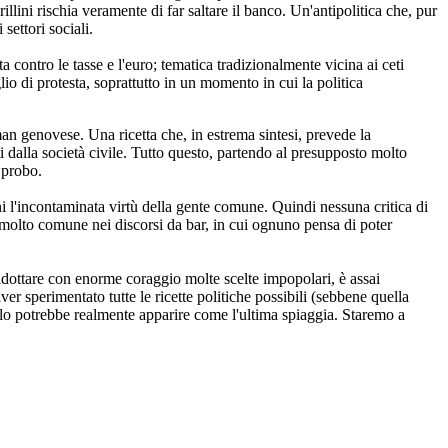
llini rischia veramente di far saltare il banco. Un'antipolitica che, pur
settori sociali.
a contro le tasse e l'euro; tematica tradizionalmente vicina ai ceti
io di protesta, soprattutto in un momento in cui la politica
n genovese. Una ricetta che, in estrema sintesi, prevede la
ti dalla società civile. Tutto questo, partendo al presupposto molto
 probo.
oni l'incontaminata virtù della gente comune. Quindi nessuna critica di
molto comune nei discorsi da bar, in cui ognuno pensa di poter
adottare con enorme coraggio molte scelte impopolari, è assai
er sperimentato tutte le ricette politiche possibili (sebbene quella
illo potrebbe realmente apparire come l'ultima spiaggia. Staremo a