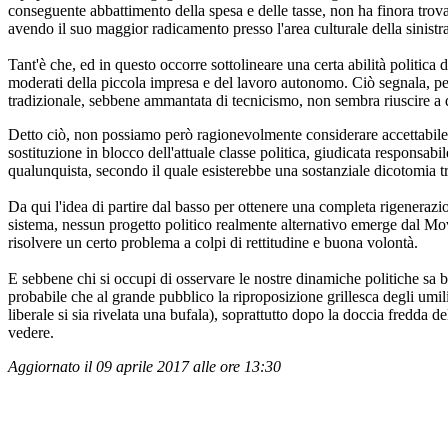
conseguente abbattimento della spesa e delle tasse, non ha finora trovato
avendo il suo maggior radicamento presso l'area culturale della sinistra
Tant'è che, ed in questo occorre sottolineare una certa abilità politica 
moderati della piccola impresa e del lavoro autonomo. Ciò segnala, per 
tradizionale, sebbene ammantata di tecnicismo, non sembra riuscire a da
Detto ciò, non possiamo però ragionevolmente considerare accettabile 
sostituzione in blocco dell'attuale classe politica, giudicata responsab
qualunquista, secondo il quale esisterebbe una sostanziale dicotomia tra
Da qui l'idea di partire dal basso per ottenere una completa rigenerazio
sistema, nessun progetto politico realmente alternativo emerge dal Mo
risolvere un certo problema a colpi di rettitudine e buona volontà.
E sebbene chi si occupi di osservare le nostre dinamiche politiche sa 
probabile che al grande pubblico la riproposizione grillesca degli umili
liberale si sia rivelata una bufala), soprattutto dopo la doccia fredda
vedere.
Aggiornato il 09 aprile 2017 alle ore 13:30