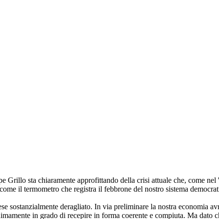
e Grillo sta chiaramente approfittando della crisi attuale che, come nel '9
ati come il termometro che registra il febbrone del nostro sistema democra
ese sostanzialmente deragliato. In via preliminare la nostra economia av
amente in grado di recepire in forma coerente e compiuta. Ma dato che la 