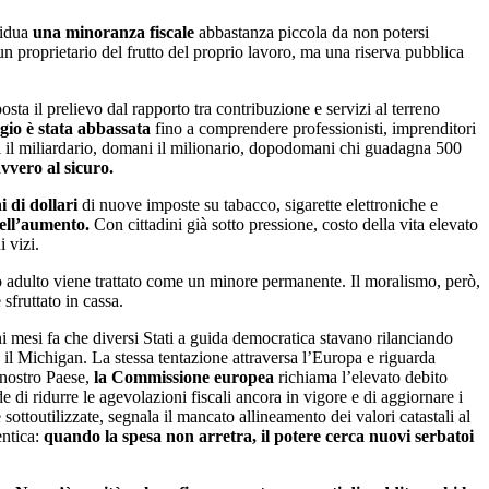
vidua
una minoranza fiscale
abbastanza piccola da non potersi
é un proprietario del frutto del proprio lavoro, ma una riserva pubblica
osta il prelievo dal rapporto tra contribuzione e servizi al terreno
egio è stata abbassata
fino a comprendere professionisti, imprenditori
ggi il miliardario, domani il milionario, dopodomani chi guadagna 500
vvero al sicuro.
i di dollari
di nuove imposte su tabacco, sigarette elettroniche e
uell’aumento.
Con cittadini già sotto pressione, costo della vita elevato
 vizi.
ino adulto viene trattato come un minore permanente. Il moralismo, però,
sfruttato in cassa.
i mesi fa che diversi Stati a guida democratica stavano rilanciando
l Michigan. La stessa tentazione attraversa l’Europa e riguarda
l nostro Paese,
la Commissione europea
richiama l’elevato debito
 di ridurre le agevolazioni fiscali ancora in vigore e di aggiornare i
 sottoutilizzate, segnala il mancato allineamento dei valori catastali al
entica:
quando la spesa non arretra, il potere cerca nuovi serbatoi