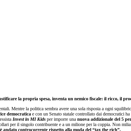
ificare la propria spesa, inventa un nemico fiscale: il ricco, il prod
ntali. Mentre la politica sembra avere una sola risposta a ogni squilibri
ice democratica
e con un Senato statale controllato dai democratici ha s
essista
Invest in MI Kids
per imporre una
nuova addizionale del 5 per 
dollari per il singolo contribuente e a un milione per la coppia. Non mili
è andato controcorrente rispetto alla moda del “tax the rich”.