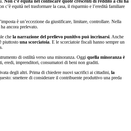
va.
Non c’è equità nel confiscare quote crescenti di reddito a chi ha
 c’è equità nel trasformare la casa, il risparmio e l’eredità familiare
l’imposta è un’eccezione da giustificare, limitare, controllare. Nella
n ha ancora prelevato.
ale che
la narrazione del prelievo punitivo può incrinarsi
. Anche
è piuttosto
una scorciatoia
. E le scorciatoie fiscali hanno sempre un
a.
e strumento di ostilità verso una minoranza. Oggi
quella minoranza è
i, eredi, imprenditori, consumatori di beni non graditi.
ta degli altri. Prima di chiedere nuovi sacrifici ai cittadini,
la
questo: smettere di considerare il contribuente produttivo una preda