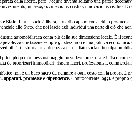
arata dalla libertà, però, l’equità diventa soltanto una parola decorati
è investimento, impresa, occupazione, credito, innovazione, rischio. E non
o e Stato
. In una società libera, il reddito appartiene a chi lo produce e 
enziale allo Stato, che poi lascia agli individui una parte di ciò che no
ndustria automobilistica conta più della sua dimensione locale. È il segn
nsapevolezza che tassare sempre gli stessi non è una politica economica, 
vedibilità, trasformano la ricchezza da risultato sociale in colpa pubblic
e il principio per cui nessuna maggioranza deve poter usare il fisco com
ta da proprietari immobiliari, risparmiatori, professionisti, commerciant
ubblico non è un buco sacro da riempire a ogni costo con la proprietà priva
i, apparati, promesse e dipendenze
. Controcorrente, oggi, è proprio 