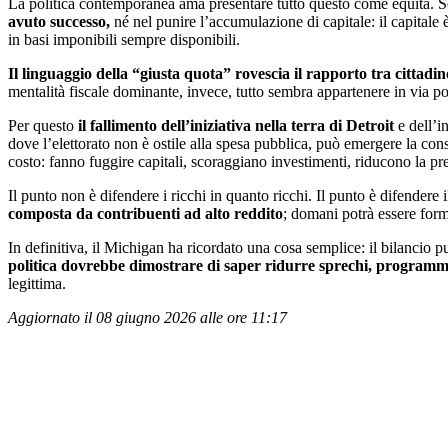
La politica contemporanea ama presentare tutto questo come equità. Sep
avuto successo,
né nel punire l’accumulazione di capitale: il capitale 
in basi imponibili sempre disponibili.
Il linguaggio della “giusta quota” rovescia il rapporto tra cittadin
mentalità fiscale dominante, invece, tutto sembra appartenere in via pot
Per questo
il fallimento dell’iniziativa nella terra di Detroit
e dell’i
dove l’elettorato non è ostile alla spesa pubblica, può emergere la co
costo: fanno fuggire capitali, scoraggiano investimenti, riducono la pre
Il punto non è difendere i ricchi in quanto ricchi. Il punto è difender
composta da contribuenti ad alto reddito
; domani potrà essere forma
In definitiva, il Michigan ha ricordato una cosa semplice: il bilancio p
politica dovrebbe dimostrare di saper ridurre sprechi, programm
legittima.
Aggiornato il 08 giugno 2026 alle ore 11:17