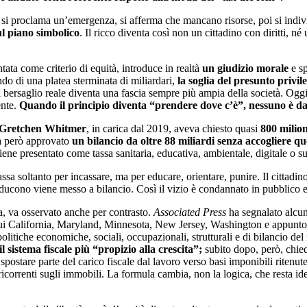
: si proclama un’emergenza, si afferma che mancano risorse, poi si indi
ul piano simbolico
. Il ricco diventa così non un cittadino con diritti, n
ntata come criterio di equità, introduce in realtà
un giudizio morale
e sp
do di una platea sterminata di miliardari,
la soglia del presunto privil
 il bersaglio reale diventa una fascia sempre più ampia della società. O
ente.
Quando il principio diventa “prendere dove c’è”, nessuno è da
 Gretchen Whitmer
, in carica dal 2019, aveva chiesto quasi
800 milion
 ha però approvato
un bilancio da oltre 88 miliardi senza accogliere q
iene presentato come tassa sanitaria, educativa, ambientale, digitale o sui
assa soltanto per incassare, ma per educare, orientare, punire. Il cittad
ucono viene messo a bilancio. Così il vizio è condannato in pubblico e 
a, va osservato anche per contrasto.
Associated Press
ha segnalato alcun
cui California, Maryland, Minnesota, New Jersey, Washington e appunto i
olitiche economiche, sociali, occupazionali, strutturali e di bilancio de
il sistema fiscale più “propizio alla crescita”;
subito dopo, però, chiede
spostare parte del carico fiscale dal lavoro verso basi imponibili ritenute
ricorrenti sugli immobili. La formula cambia, non la logica, che resta id