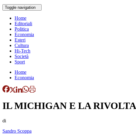
Toggle navigation
Home
Editoriali
Politica
Economia
Esteri
Cultura
Hi-Tech
Società
Sport
Home
Economia
IL MICHIGAN E LA RIVOLT
di
Sandro Scoppa