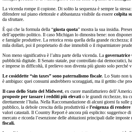
La vicenda rompe il copione. Di solito la sequenza è sempre la stessa
difendere sul piano elettorale e abbastanza visibile da essere
colpita s
da sfruttare.
È qui che la formula della “
giusta quota
” mostra la sua insidia. Prese
dell’appetito politico. Il caso Michigan lo dimostra bene: non disponen
e famiglie produttive. La retorica resta quella della grande ricchezza;
mila dollari, poi il proprietario di due immobili o il risparmiatore prud
Non meno significativa è l’altra parte della vicenda. La
governatrice
pubblicità digitale. Il Senato statale, pur controllato dai democratici,
e imprese in difficoltà, il prelievo non diventa più giusto solo perché v
Le cosiddette “sin taxes” sono paternalismo fiscale
. Lo Stato non t
è ambiguo: quei consumi andrebbero scoraggiati, ma il gettito che prod
Il caso dello Stato del Midwest
, ex cuore manifatturiero dell’Americ
proposte per tassare i redditi più elevati
o le grandi ricchezze, tra 
direttamente l’Italia. Nella Raccomandazione di alcuni giorni fa sulle p
pubblico, la debole crescita della produttività e
l’esigenza di rendere 
valori catastali. Il Country Report è ancora più esplicito: suggerisce di 
mercato e ricorda l’esenzione delle abitazioni principali dalle imposte 
fiscali.